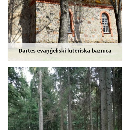
Dārtes evaņģēliski luteriskā baznīca
Uzzināt vairāk