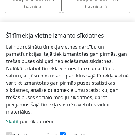
baznīca
baznīca
→
Šī tīmekļa vietne izmanto sīkdatnes
Lai nodrošinātu tīmekļa vietnes darbību un
Piesakies jaunumiem!
pamatfunkcijas, tajā tiek izmantotas gan pirmās, gan
trešās puses obligāti nepieciešamās sīkdatnes.
Pieraksties jaunumiem e-pastā un nepalaid garām
Nolūkā uzlabot tīmekļa vietnes funkcionalitāti un
jaunākās aktualitātes.
saturu, ar Jūsu piekrišanu papildus šajā tīmekļa vietnē
var tikt izmantotas gan pirmās puses statistikas
sīkdatnes, analizējot apmeklējumu statistiku, gan
trešās puses sociālo mediju sīkdatnes, darot
Vēlos saņemt jaunumus uz norādīto e-pasta adresi.
pieejamus šajā tīmekļa vietnē izvietotos video
materiālus.
Skatīt
par sīkdatnēm.
Talsu novada TIC
Informācijai
Lapas karte