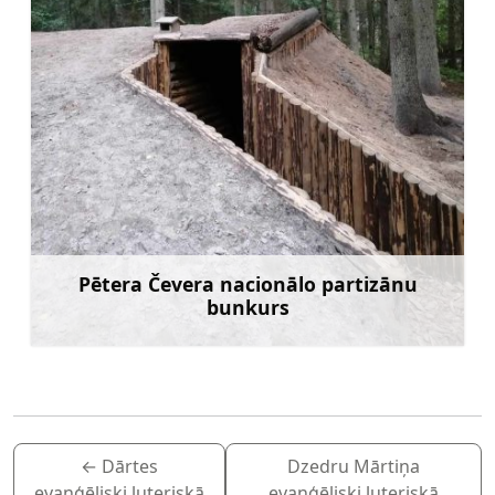
Pētera Čevera nacionālo partizānu
bunkurs
Uzzināt vairāk
←
Dārtes
Dzedru Mārtiņa
evaņģēliski luteriskā
evaņģēliski luteriskā