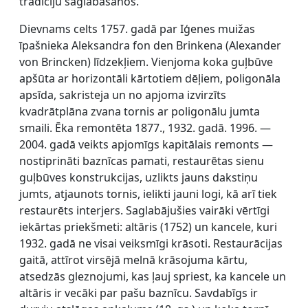
tradīciju saglabāšanos.
Dievnams celts 1757. gadā par Iģenes muižas
īpašnieka Aleksandra fon den Brinkena (Alexander
von Brincken) līdzekļiem. Vienjoma koka guļbūve
apšūta ar horizontāli kārtotiem dēļiem, poligonāla
apsīda, sakristeja un no apjoma izvirzīts
kvadrātplāna zvana tornis ar poligonālu jumta
smaili. Ēka remontēta 1877., 1932. gadā. 1996. —
2004. gadā veikts apjomīgs kapitālais remonts —
nostiprināti baznīcas pamati, restaurētas sienu
guļbūves konstrukcijas, uzlikts jauns dakstiņu
jumts, atjaunots tornis, ielikti jauni logi, kā arī tiek
restaurēts interjers. Saglabājušies vairāki vērtīgi
iekārtas priekšmeti: altāris (1752) un kancele, kuri
1932. gadā ne visai veiksmīgi krāsoti. Restaurācijas
gaitā, attīrot virsējā melnā krāsojuma kārtu,
atsedzās gleznojumi, kas ļauj spriest, ka kancele un
altāris ir vecāki par pašu baznīcu. Savdabīgs ir