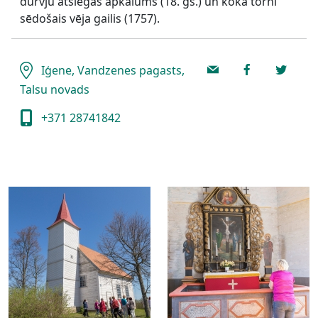
durvju atslēgas apkalums (18. gs.) un koka tornī
sēdošais vēja gailis (1757).
Iģene, Vandzenes pagasts,
Talsu novads
+371 28741842