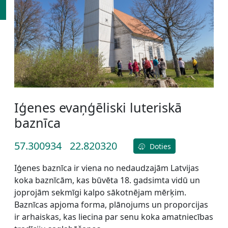
Iģenes evaņģēliski luteriskā
baznīca
57.300934
22.820320
Doties
Iģenes baznīca ir viena no nedaudzajām Latvijas
koka baznīcām, kas būvēta 18. gadsimta vidū un
joprojām sekmīgi kalpo sākotnējam mērķim.
Baznīcas apjoma forma, plānojums un proporcijas
ir arhaiskas, kas liecina par senu koka amatniecības