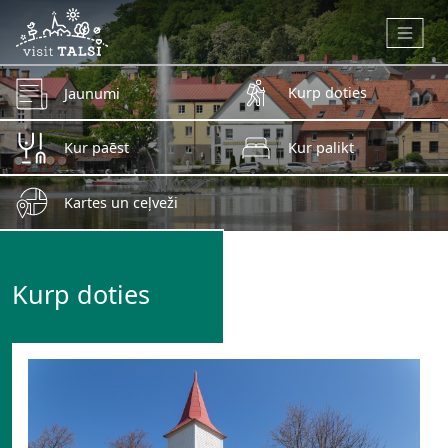
Skip to main content
Kurp doties
Jaunumi
Kur paēst
Kur palikt
Kartes un ceļveži
Kurp doties