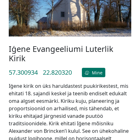
Iģene Evangeeliumi Luterlik
Kirik
57.300934
22.820320
Mine
Iģene kirik on üks haruldastest puukirikestest, mis
ehitati 18. sajandi keskel ja teenib endiselt edukalt
oma algset eesmärki. Kiriku kuju, planeering ja
proportsioonid on arhailised, mis tähendab, et
kiriku ehitajad järgnesid vanade puutöö
traditsioonidele. Kirik ehitati Iģene mõisniku
Alexander von Brincken’i kulul. See on ühekohaline
puidust logihoone, millel on horisontaalselt