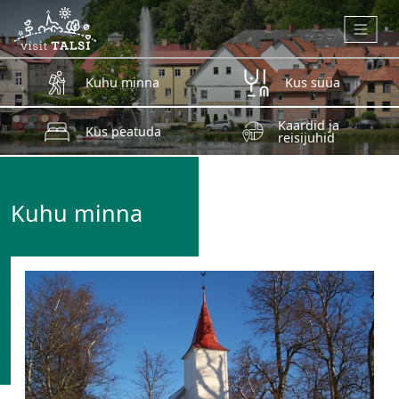
Skip to main content
Kuhu minna
Kus süüa
Kaardid ja
Kus peatuda
reisijuhid
Kuhu minna