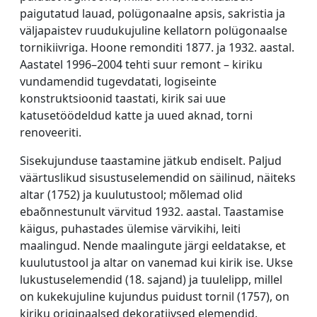
paigutatud lauad, polügonaalne apsis, sakristia ja
väljapaistev ruudukujuline kellatorn polügonaalse
tornikiivriga. Hoone remonditi 1877. ja 1932. aastal.
Aastatel 1996–2004 tehti suur remont – kiriku
vundamendid tugevdatati, logiseinte
konstruktsioonid taastati, kirik sai uue
katusetöödeldud katte ja uued aknad, torni
renoveeriti.
Sisekujunduse taastamine jätkub endiselt. Paljud
väärtuslikud sisustuselemendid on säilinud, näiteks
altar (1752) ja kuulutustool; mõlemad olid
ebaõnnestunult värvitud 1932. aastal. Taastamise
käigus, puhastades ülemise värvikihi, leiti
maalingud. Nende maalingute järgi eeldatakse, et
kuulutustool ja altar on vanemad kui kirik ise. Ukse
lukustuselemendid (18. sajand) ja tuulelipp, millel
on kukekujuline kujundus puidust tornil (1757), on
kiriku originaalsed dekoratiivsed elemendid.