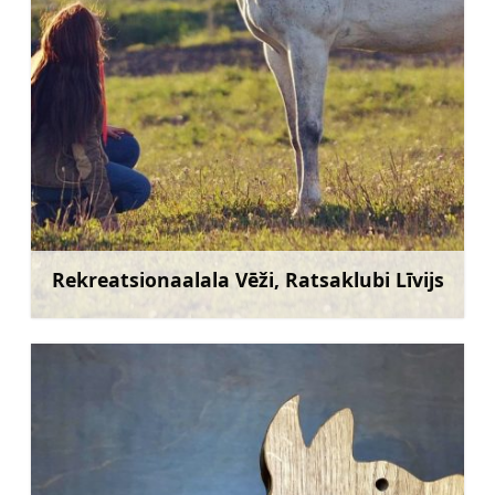
Rekreatsionaalala Vēži, Ratsaklubi Līvijs
Rohkem teavet