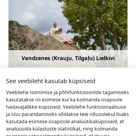
Vandzenes (Krauju, Tilgaļu) Lielkivi
Rohkem teavet
See veebileht kasutab küpsiseid
Veebilehe toimimise ja põhifunktsioonide tagamiseks
kasutatakse nii esimese kui ka kolmanda osapoole
←
Dārte
Mārtiņa Dzedru
hädavajalikke küpsiseid. Veebilehe funktsionaalsuse
Evangeelne Luterlik
evangeelse luterliku kirik
ja sisu parandamiseks võidakse teie nõusolekul lisaks
Kirik
→
kasutada esimese osapoole analüütikaküpsiseid, et
analüüsida külastuste statistikat, ning kolmanda