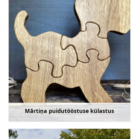
Mārtiņa puidutööstuse külastus
Rohkem teavet