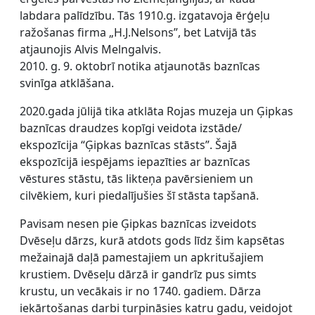
labdara palīdzību. Tās 1910.g. izgatavoja ērģeļu
ražošanas firma „H.J.Nelsons”, bet Latvijā tās
atjaunojis Alvis Melngalvis.
2010. g. 9. oktobrī notika atjaunotās baznīcas
svinīga atklāšana.
2020.gada jūlijā tika
atklāta Rojas muzeja un Ģipkas
baznīcas draudzes kopīgi veidota izstāde/
ekspozīcija “Ģipkas baznīcas stāsts”.
Šajā
ekspozīcijā iespējams iepazīties ar baznīcas
vēstures stāstu, tās likteņa pavērsieniem un
cilvēkiem, kuri piedalījušies šī stāsta tapšanā.
Pavisam nesen pie Ģipkas baznīcas izveidots
Dvēseļu dārzs, kurā atdots gods līdz šim kapsētas
mežainajā daļā pamestajiem un apkritušajiem
krustiem. Dvēseļu dārzā ir gandrīz pus simts
krustu, un vecākais ir no 1740. gadiem. Dārza
iekārtošanas darbi turpināsies katru gadu, veidojot