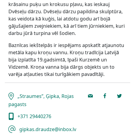
krāsainu puķu un krokusu pļavu, kas ieskauj
Dvēseļu dārzu. Dvēseļu dārzu papildina skulptūra,
kas veidota kā kuģis, lai atdotu godu arī bojā
gājušajiem zvejniekiem, kā arī tiem jūrniekiem, kuri
darbu jūrā turpina vēl šodien.
Baznīcas iekštelpās ir iespējams apskatīt atjaunotu
metāla kapu kroņu vannu. Kroņu tradīcija Latvijā
bija izplatīta 19.gadsimtā, īpaši Kurzemē un
Vidzemē. Kroņa vanna bija dārgs objekts un to
varēja atļauties tikai turīgākiem pavadītāji.
„Straumes”, Ģipka, Rojas
pagasts
+371 29440276
gipkas.draudze@inbox.lv