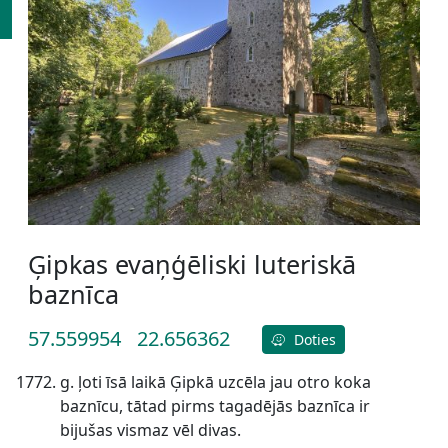
Ģipkas evaņģēliski luteriskā
baznīca
57.559954
22.656362
Doties
g. ļoti īsā laikā Ģipkā uzcēla jau otro koka
baznīcu, tātad pirms tagadējās baznīca ir
bijušas vismaz vēl divas.