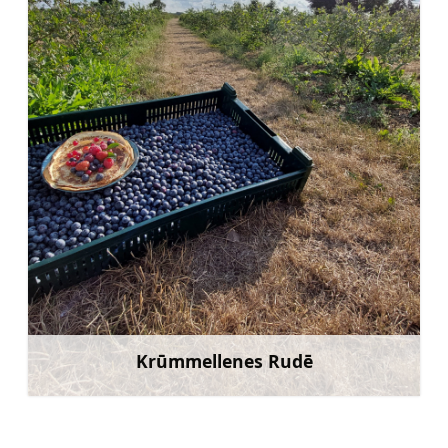
Krūmmellenes Rudē
Uzzināt vairāk