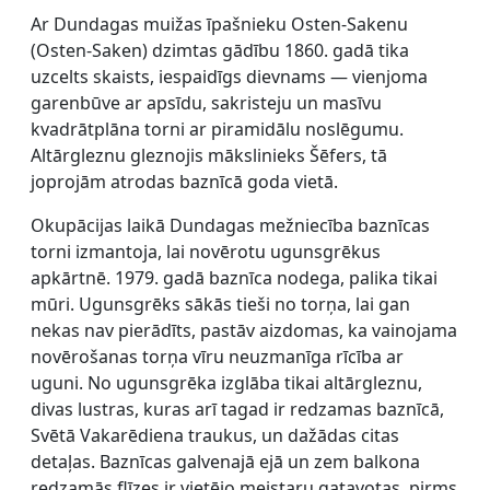
Ar Dundagas muižas īpašnieku Osten-Sakenu
(Osten-Saken) dzimtas gādību 1860. gadā tika
uzcelts skaists, iespaidīgs dievnams — vienjoma
garenbūve ar apsīdu, sakristeju un masīvu
kvadrātplāna torni ar piramidālu noslēgumu.
Altārgleznu gleznojis mākslinieks Šēfers, tā
joprojām atrodas baznīcā goda vietā.
Okupācijas laikā Dundagas mežniecība baznīcas
torni izmantoja, lai novērotu ugunsgrēkus
apkārtnē. 1979. gadā baznīca nodega, palika tikai
mūri. Ugunsgrēks sākās tieši no torņa, lai gan
nekas nav pierādīts, pastāv aizdomas, ka vainojama
novērošanas torņa vīru neuzmanīga rīcība ar
uguni. No ugunsgrēka izglāba tikai altārgleznu,
divas lustras, kuras arī tagad ir redzamas baznīcā,
Svētā Vakarēdiena traukus, un dažādas citas
detaļas. Baznīcas galvenajā ejā un zem balkona
redzamās flīzes ir vietējo meistaru gatavotas, pirms