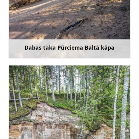
Dabas taka Pūrciema Baltā kāpa
Uzzināt vairāk