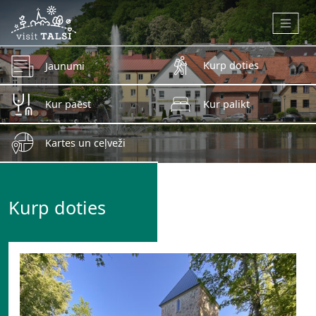
Skip to main content
Kurp doties
Jaunumi
Kur paēst
Kur palikt
Kartes un ceļveži
Kurp doties