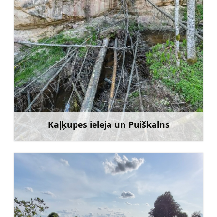
Kaļķupes ieleja un Puiškalns
Uzzināt vairāk