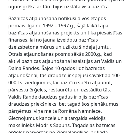
ugunsgrēka ar tām bijusi izklāta visa baznīca.
Baznīcas atjaunošana notikusi divos etapos –
pirmais ilga no 1992 – 1997.g., šajā laikā tapa
baznīcas atjaunošanas projekts un tika piesaistītas
finanses, lai no jauna izveidotu baznīcas
dzelzsbetona mūrus un uzliktu šindeļa jumtu.
Otrais atjaunošanas posms sākās 2000.g., kad
aktīvi baznīcas atjaunošanā iesaistījās arī Valdis un
Daina Randes. Šajos 10 gados līdz baznīcas
atjaunošanai, tās draudze ir spējusi savākt ap 100
000 Ls ziedojumos, lai baznīcu spētu atjaunot,
pārvestu ērģeles, restaurētu un uzstādītu tās.
Valdis Rande daudzus gadus ir bijis baznīcas
draudzes priekšnieks, bet tagad šos pienākumus
pārņēmusi viņa meita Romēna Namniece.
Gleznojumus kancelē un altārgaldā veidojis
mākslinieks Modris Sapuns. Tagadējās baznīcas
ērģeles pārvestas no Ziemeļanglijas, ar kāda