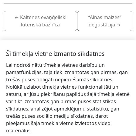
←
Kaltenes evaņģēliski
“Ainas maizes”
luteriskā baznīca
degustācija
→
Šī tīmekļa vietne izmanto sīkdatnes
Lai nodrošinātu tīmekļa vietnes darbību un
Piesakies jaunumiem!
pamatfunkcijas, tajā tiek izmantotas gan pirmās, gan
trešās puses obligāti nepieciešamās sīkdatnes.
Pieraksties jaunumiem e-pastā un nepalaid garām
Nolūkā uzlabot tīmekļa vietnes funkcionalitāti un
jaunākās aktualitātes.
saturu, ar Jūsu piekrišanu papildus šajā tīmekļa vietnē
var tikt izmantotas gan pirmās puses statistikas
sīkdatnes, analizējot apmeklējumu statistiku, gan
trešās puses sociālo mediju sīkdatnes, darot
Vēlos saņemt jaunumus uz norādīto e-pasta adresi.
pieejamus šajā tīmekļa vietnē izvietotos video
materiālus.