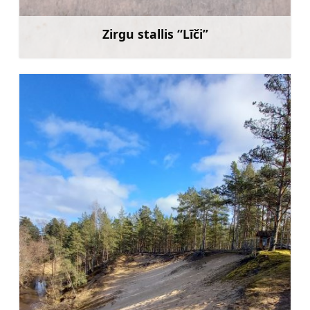
Zirgu stallis “Līči”
Uzzināt vairāk