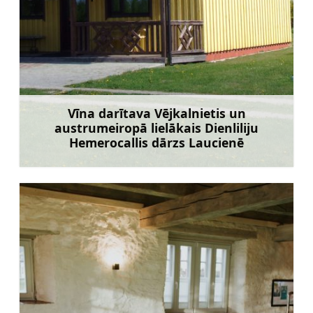
Vīna darītava Vējkalnietis un
austrumeiropā lielākais Dienliliju
Hemerocallis dārzs Laucienē
Uzzināt vairāk