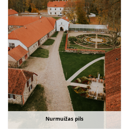
Nurmuižas pils
Uzzināt vairāk