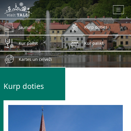
Skip to main content
Kurp doties
Jaunumi
Kur paēst
Kur palikt
Kartes un ceļveži
Kurp doties