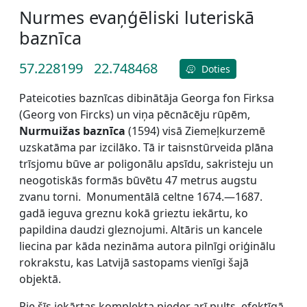
Nurmes evaņģēliski luteriskā
baznīca
57.228199
22.748468
Doties
Pateicoties baznīcas dibinātāja Georga fon Firksa
(Georg von Fircks) un viņa pēcnācēju rūpēm,
Nurmuižas baznīca
(1594) visā Ziemeļkurzemē
uzskatāma par izcilāko. Tā ir taisnstūrveida plāna
trīsjomu būve ar poligonālu apsīdu, sakristeju un
neogotiskās formās būvētu 47 metrus augstu
zvanu torni. Monumentālā celtne 1674.—1687.
gadā ieguva greznu kokā grieztu iekārtu, ko
papildina daudzi gleznojumi. Altāris un kancele
liecina par kāda nezināma autora pilnīgi oriģinālu
rokrakstu, kas Latvijā sastopams vienīgi šajā
objektā.
Pie šīs iekārtas komplekta pieder arī pults, efektīgā