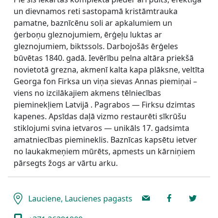
un dievnamos reti sastopamā kristāmtrauka
pamatne, baznīcēnu soli ar apkalumiem un
ģerboņu gleznojumiem, ērģeļu luktas ar
gleznojumiem, biktssols. Darbojošās ērģeles
būvētas 1840. gadā. Ievērību pelna altāra priekšā
novietotā grezna, akmenī kalta kapa plāksne, veltīta
Georga fon Firksa un viņa sievas Annas piemiņai –
viens no izcilākajiem akmens tēlniecības
pieminekļiem Latvijā . Pagrabos — Firksu dzimtas
kapenes. Apsīdas daļā vizmo restaurēti sīkrūšu
stiklojumi svina ietvaros — unikāls 17. gadsimta
amatniecības piemineklis. Baznīcas kapsētu ietver
no laukakmeņiem mūrēts, apmests un kārniņiem
pārsegts žogs ar vārtu arku.
Lauciene, Laucienes pagasts