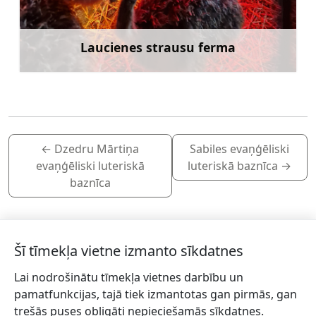
Laucienes strausu ferma
Uzzināt vairāk
←
Dzedru Mārtiņa
Sabiles evaņģēliski
evaņģēliski luteriskā
luteriskā baznīca
→
baznīca
Šī tīmekļa vietne izmanto sīkdatnes
Lai nodrošinātu tīmekļa vietnes darbību un
Piesakies jaunumiem!
pamatfunkcijas, tajā tiek izmantotas gan pirmās, gan
trešās puses obligāti nepieciešamās sīkdatnes.