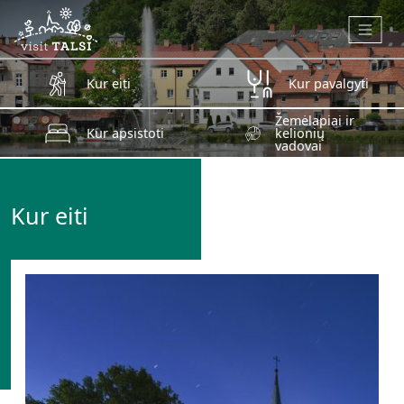
Skip to main content
Kur eiti
Kur pavalgyti
Žemėlapiai ir
Kur apsistoti
kelionių
vadovai
Kur eiti