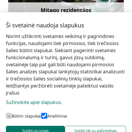
Mitago rezidencijos
Sužinoti daugiau
Ši svetainė naudoja slapukus
Norint užtikrinti svetainės veikimą ir pagrindines
funkcijas, naudojami tiek pirmosios, tiek trečiosios
šalies būtini slapukai. Siekiant pagerinti svetainės
←
Dundagos evangeliškoji
Dundagos
funkcionalumą ir turinį, gavus jūsų sutikimą,
liuteronų bažnyčia
Baptistų bažnyčia
svetainėje taip pat gali būti naudojami pirmosios
→
šalies analizės slapukai lankytojų statistikai analizuoti
ir trečiosios šalies socialinių tinklų slapukai,
leidžiantys peržiūrėti svetainėje pateiktus vaizdo
įrašus
Sužinokite apie slapukus.
Būtini slapukai
Analitiniai
Talsi turizmo centras
Sutikti su visais
Sutikti tik su pažymėtais