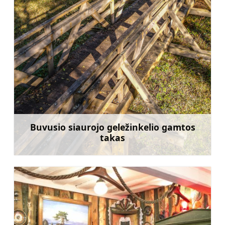
Buvusio siaurojo geležinkelio gamtos
takas
Sužinoti daugiau