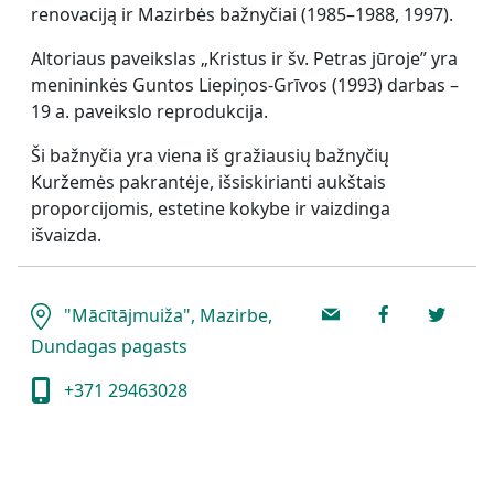
renovaciją ir Mazirbės bažnyčiai (1985–1988, 1997).
Altoriaus paveikslas „Kristus ir šv. Petras jūroje” yra
menininkės Guntos Liepiņos-Grīvos (1993) darbas –
19 a. paveikslo reprodukcija.
Ši bažnyčia yra viena iš gražiausių bažnyčių
Kuržemės pakrantėje, išsiskirianti aukštais
proporcijomis, estetine kokybe ir vaizdinga
išvaizda.
"Mācītājmuiža", Mazirbe,
Dundagas pagasts
+371 29463028