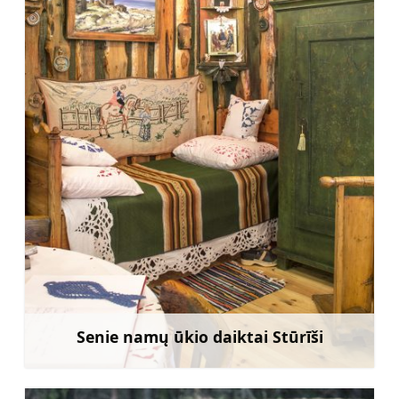
Senie namų ūkio daiktai Stūrīši
Sužinoti daugiau