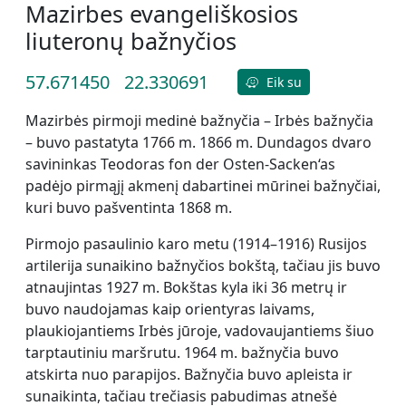
Mazirbes evangeliškosios
liuteronų bažnyčios
57.671450
22.330691
Eik su
Mazirbės pirmoji medinė bažnyčia – Irbės bažnyčia
– buvo pastatyta 1766 m. 1866 m. Dundagos dvaro
savininkas Teodoras fon der Osten-Sacken‘as
padėjo pirmąjį akmenį dabartinei mūrinei bažnyčiai,
kuri buvo pašventinta 1868 m.
Pirmojo pasaulinio karo metu (1914–1916) Rusijos
artilerija sunaikino bažnyčios bokštą, tačiau jis buvo
atnaujintas 1927 m. Bokštas kyla iki 36 metrų ir
buvo naudojamas kaip orientyras laivams,
plaukiojantiems Irbės jūroje, vadovaujantiems šiuo
tarptautiniu maršrutu. 1964 m. bažnyčia buvo
atskirta nuo parapijos. Bažnyčia buvo apleista ir
sunaikinta, tačiau trečiasis pabudimas atnešė