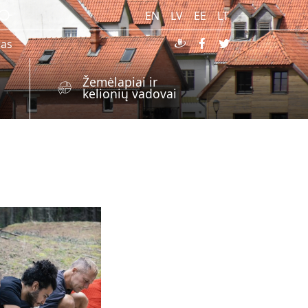
EN
LV
EE
LT
ras
Žemėlapiai ir
kelionių vadovai