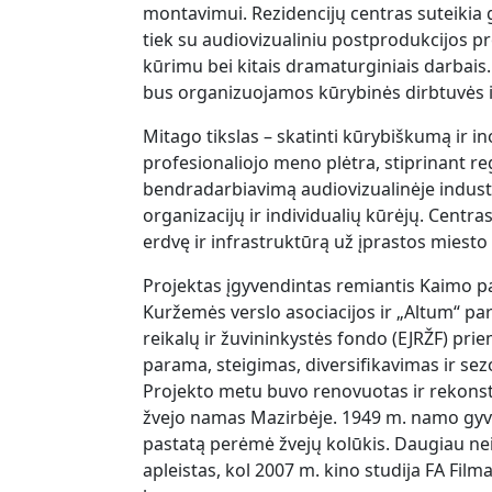
montavimui. Rezidencijų centras suteikia
tiek su audiovizualiniu postprodukcijos pr
kūrimu bei kitais dramaturginiais darbais
bus organizuojamos kūrybinės dirbtuvės ir
Mitago tikslas – skatinti kūrybiškumą ir ino
profesionaliojo meno plėtra, stiprinant reg
bendradarbiavimą audiovizualinėje industr
organizacijų ir individualių kūrėjų. Centra
erdvę ir infrastruktūrą už įprastos miesto 
Projektas įgyvendintas remiantis Kaimo p
Kuržemės verslo asociacijos ir „Altum“ p
reikalų ir žuvininkystės fondo (EJRŽF) pr
parama, steigimas, diversifikavimas ir s
Projekto metu buvo renovuotas ir rekonst
žvejo namas Mazirbėje. 1949 m. namo gyve
pastatą perėmė žvejų kolūkis. Daugiau n
apleistas, kol 2007 m. kino studija FA Fil