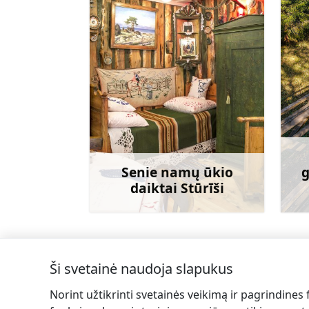
Senie namų ūkio
g
daiktai Stūrīši
Sužinoti daugiau
Ši svetainė naudoja slapukus
←
StoneHill rankų darbo odos gaminiai
Norint užtikrinti svetainės veikimą ir pagrindines 