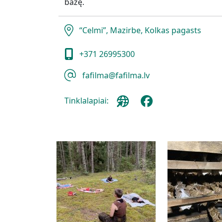
bazę.
“Celmi”, Mazirbe, Kolkas pagasts
+371 26995300
fafilma@fafilma.lv
Tinklalapiai: