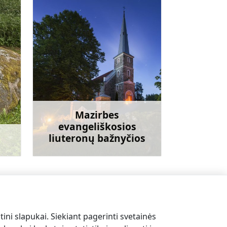
Mazirbes
evangeliškosios
liuteronų bažnyčios
giau
Sužinoti daugiau
Mini zoologijos sodas Lāčplėši
→
tini slapukai. Siekiant pagerinti svetainės