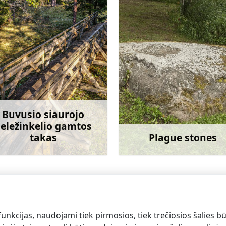
Buvusio siaurojo
eležinkelio gamtos
takas
Plague stones
Sužinoti daugiau
Sužinoti dau
funkcijas, naudojami tiek pirmosios, tiek trečiosios šalies bū