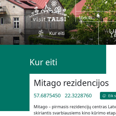
Skip to main content
Kur eiti
Kur eiti
Mitago rezidencijos
57.6875450
22.3228760
Eik 
Mitago – pirmasis rezidencijų centras Lat
skiriantis svarbiausiems kino kūrimo etap