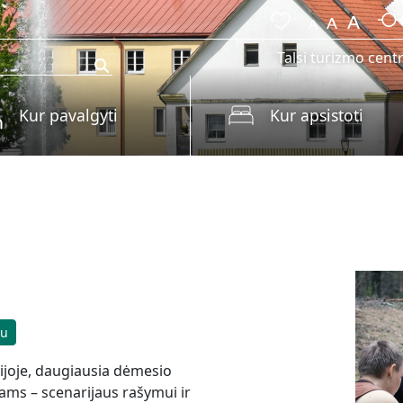
Talsi turizmo cent
Kur pavalgyti
Kur apsistoti
su
vijoje, daugiausia dėmesio
ams – scenarijaus rašymui ir