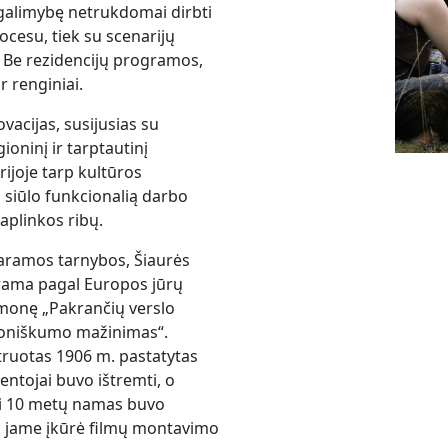
 galimybę netrukdomai dirbti
ocesu, tiek su scenarijų
. Be rezidencijų programos,
 renginiai.
vacijas, susijusias su
ioninį ir tarptautinį
ijoje tarp kultūros
s siūlo funkcionalią darbo
aplinkos ribų.
aramos tarnybos, Šiaurės
arama pagal Europos jūrų
iemonę „Pakrančių verslo
ezoniškumo mažinimas“.
ruotas 1906 m. pastatytas
ntojai buvo ištremti, o
ei 10 metų namas buvo
ma jame įkūrė filmų montavimo