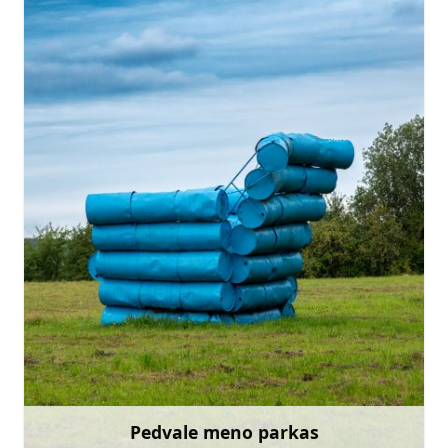
pedvale@pedvale.lv
+371 63252249
Eik su
Pedvale meno parkas
Sužinoti daugiau