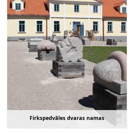
pedvale@pedvale.lv
+371 63252249
Eik su
Firkspedvāles dvaras namas
Sužinoti daugiau