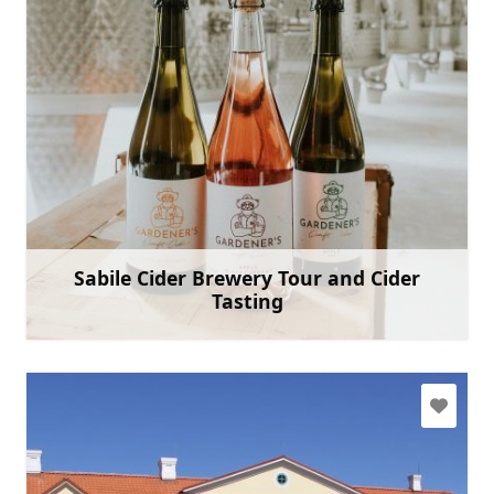
info@sabilessidrs.lv
+ 371 61301707
Eik su
Sabile Cider Brewery Tour and Cider
Tasting
Sužinoti daugiau