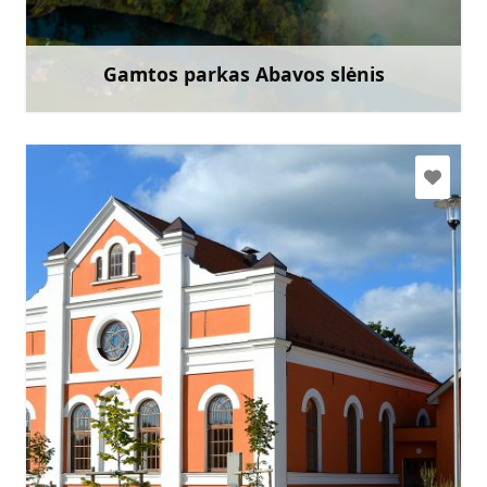
Eik su
Gamtos parkas Abavos slėnis
Sužinoti daugiau