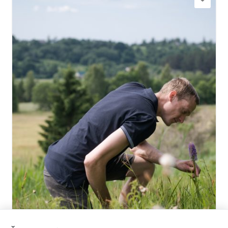
drubazas@gmail.com
+371 26342050
Eik su