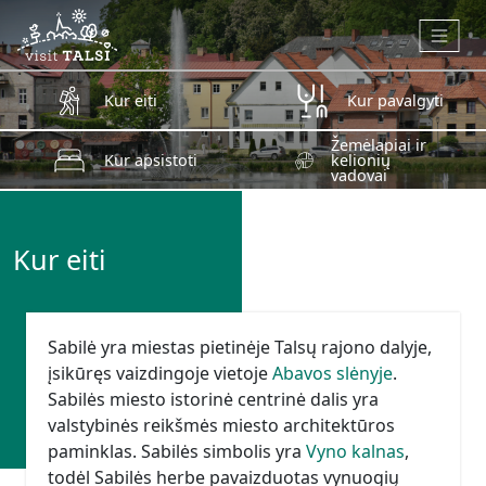
Skip to main content
Kur eiti
Kur pavalgyti
Žemėlapiai ir
Kur apsistoti
kelionių
vadovai
Kur eiti
Sabilė yra miestas pietinėje Talsų rajono dalyje,
įsikūręs vaizdingoje vietoje
Abavos slėnyje
.
Sabilės miesto istorinė centrinė dalis yra
valstybinės reikšmės miesto architektūros
paminklas. Sabilės simbolis yra
Vyno kalnas
,
todėl Sabilės herbe pavaizduotas vynuogių