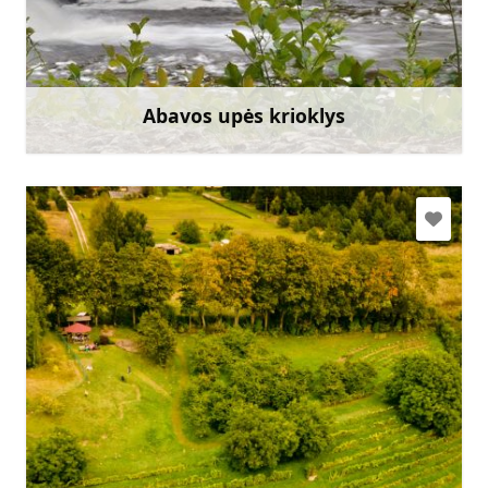
+371 22015165
Eik su
Abavos upės krioklys
Sužinoti daugiau