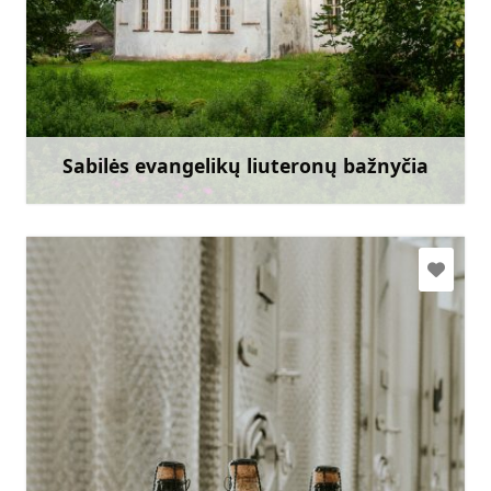
sabilesdraudze@lelb.lv
+371 29960452
Eik su
Sabilės evangelikų liuteronų bažnyčia
Sužinoti daugiau