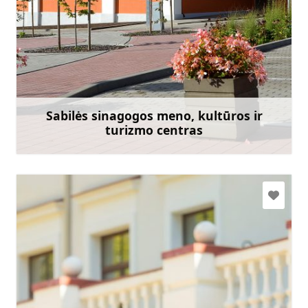
art.sabile@talsi.lv tic.sabile@talsi.lv
+371 27841827 tūrisma jautājumos
Eik su
Sabilės sinagogos meno, kultūros ir
turizmo centras
Sužinoti daugiau