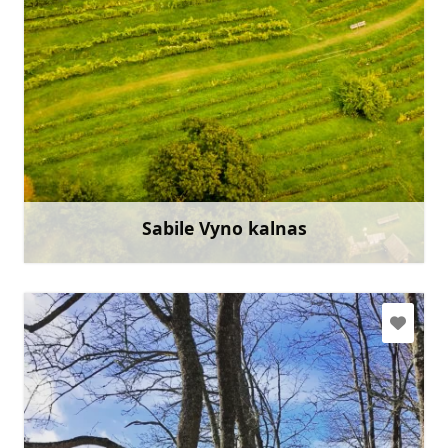
tic.sabile@talsi.lv
+371 27841827
Eik su
Sabile Vyno kalnas
Sužinoti daugiau