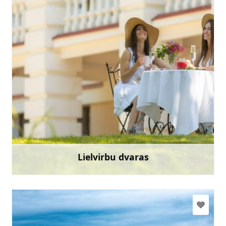
lielvirbumuiza@gmail.com
+371 29402605
Eik su
Lielvirbu dvaras
Sužinoti daugiau