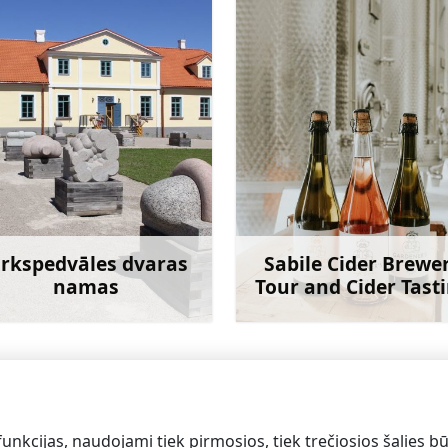
irkspedvāles dvaras
Sabile Cider Brewe
namas
Tour and Cider Tast
Sužinoti daugiau
Sužinoti dau
funkcijas, naudojami tiek pirmosios, tiek trečiosios šalies bū