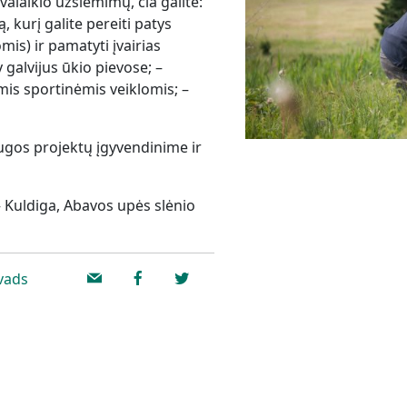
svalaikio užsiėmimų, čia galite:
, kurį galite pereiti patys
mis) ir pamatyti įvairias
galvijus ūkio pievose; –
omis sportinėmis veiklomis; –
ugos projektų įgyvendinime ir
 – Kuldiga, Abavos upės slėnio
vads