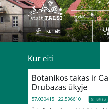
Skip to main content
Kur eiti
Kur eiti
Botanikos takas ir Gal
Drubazas ūkyje
57.030415
22.596610
Eik su