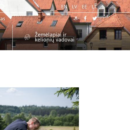
EN
LV
EE
LT
ras
Žemėlapiai ir
kelionių vadovai