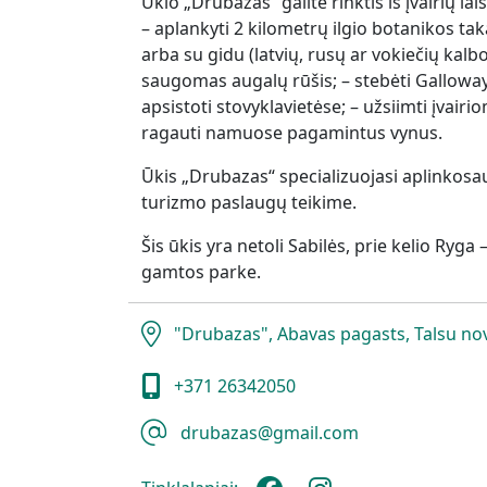
Ūkio „Drubazas“ galite rinktis iš įvairių lai
– aplankyti 2 kilometrų ilgio botanikos taką
arba su gidu (latvių, rusų ar vokiečių kalbo
saugomas augalų rūšis; – stebėti Galloway 
apsistoti stovyklavietėse; – užsiimti įvairi
ragauti namuose pagamintus vynus.
Ūkis „Drubazas“ specializuojasi aplinkosa
turizmo paslaugų teikime.
Šis ūkis yra netoli Sabilės, prie kelio Ryga
gamtos parke.
"Drubazas", Abavas pagasts, Talsu no
+371 26342050
drubazas@gmail.com