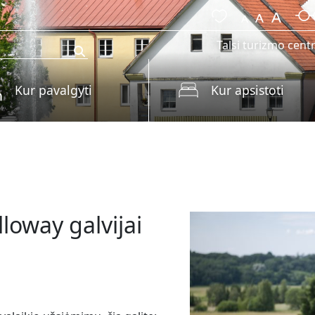
Talsi turizmo cent
Kur pavalgyti
Kur apsistoti
loway galvijai