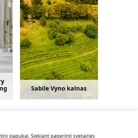
ry
ing
Sabile Vyno kalnas
giau
Sužinoti daugiau
Devynių kalvų diskgolfo parkas
→
tini slapukai. Siekiant pagerinti svetainės