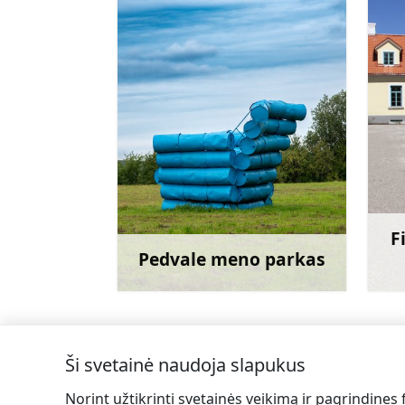
F
Pedvale meno parkas
Sužinoti daugiau
Ši svetainė naudoja slapukus
←
Bitininkystės produktai Dundagoje
Norint užtikrinti svetainės veikimą ir pagrindines 