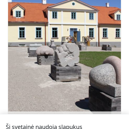
Firkspedvāles dvaras namas
Sužinoti daugiau
Ši svetainė naudoja slapukus