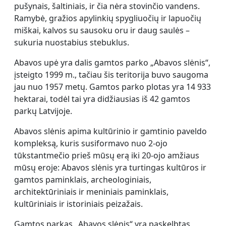
pušynais, šaltiniais, ir čia nėra stovinčio vandens.
Ramybė, gražios apylinkių spygliuočių ir lapuočių
miškai, kalvos su sausoku oru ir daug saulės –
sukuria nuostabius stebuklus.
Abavos upė yra dalis gamtos parko „Abavos slėnis“,
įsteigto 1999 m., tačiau šis teritorija buvo saugoma
jau nuo 1957 metų. Gamtos parko plotas yra 14 933
hektarai, todėl tai yra didžiausias iš 42 gamtos
parkų Latvijoje.
Abavos slėnis apima kultūrinio ir gamtinio paveldo
kompleksą, kuris susiformavo nuo 2-ojo
tūkstantmečio prieš mūsų erą iki 20-ojo amžiaus
mūsų eroje: Abavos slėnis yra turtingas kultūros ir
gamtos paminklais, archeologiniais,
architektūriniais ir meniniais paminklais,
kultūriniais ir istoriniais peizažais.
Gamtos parkas „Abavos slėnis“ yra paskelbtas