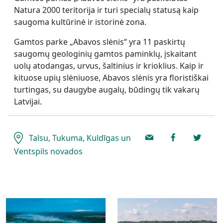
Natura 2000 teritorija ir turi specialų statusą kaip
saugoma kultūrinė ir istorinė zona.
Gamtos parke „Abavos slėnis“ yra 11 paskirtų
saugomų geologinių gamtos paminklų, įskaitant
uolų atodangas, urvus, šaltinius ir krioklius. Kaip ir
kituose upių slėniuose, Abavos slėnis yra floristiškai
turtingas, su daugybe augalų, būdingų tik vakarų
Latvijai.
Talsu, Tukuma, Kuldīgas un
Ventspils novados