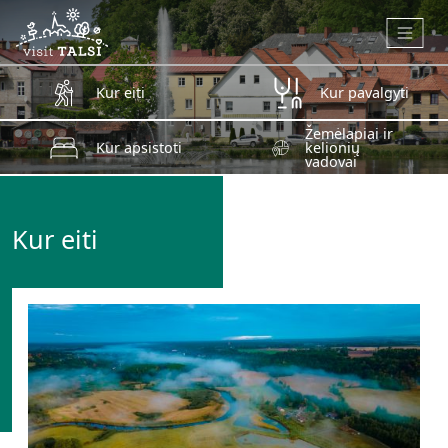
Skip to main content
Kur eiti
Kur pavalgyti
Žemėlapiai ir
Kur apsistoti
kelionių
vadovai
Kur eiti