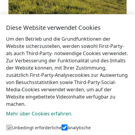
Kunstpark von Pedvale
Diese Website verwendet Cookies
Mehr
Um den Betrieb und die Grundfunktionen der
Website sicherzustellen, werden sowohl First-Party-
als auch Third-Party- notwendige Cookies verwendet.
Zur Verbesserung der Funktionalität und des Inhalts
der Website können, mit Ihrer Zustimmung,
←
Weinberg von
Erholungspark „Laumas“
zusätzlich First-Party-Analysecookies zur Auswertung
Sabile
→
von Besuchsstatistiken sowie Third-Party-Social-
Media-Cookies verwendet werden, um auf der
Website eingebettete Videoinhalte verfügbar zu
machen.
Mehr über Cookies erfahren.
Unbedingt erforderliche
Analytische
Touristeninformation von Talsi