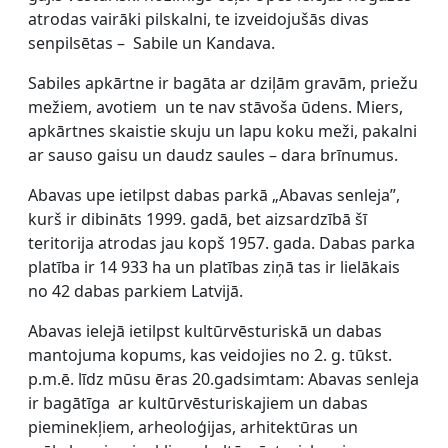
atrodas vairāki pilskalni, te izveidojušās divas
senpilsētas – Sabile un Kandava.
Sabiles apkārtne ir bagāta ar dziļām gravām, priežu
mežiem, avotiem un te nav stāvoša ūdens. Miers,
apkārtnes skaistie skuju un lapu koku meži, pakalni
ar sauso gaisu un daudz saules – dara brīnumus.
Abavas upe ietilpst dabas parkā „Abavas senleja”,
kurš ir dibināts 1999. gadā, bet aizsardzībā šī
teritorija atrodas jau kopš 1957. gada. Dabas parka
platība ir 14 933 ha un platības ziņā tas ir lielākais
no 42 dabas parkiem Latvijā.
Abavas ielejā ietilpst kultūrvēsturiskā un dabas
mantojuma kopums, kas veidojies no 2. g. tūkst.
p.m.ē. līdz mūsu ēras 20.gadsimtam: Abavas senleja
ir bagātīga ar kultūrvēsturiskajiem un dabas
pieminekļiem, arheoloģijas, arhitektūras un