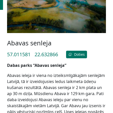
Abavas senleja
57.011581
22.632866
Doties
Dabas parks “Abavas senleja”
Abavas ieleja ir viena no izteiksmīgākajām senlejām
Latvijā, tā ir izveidojusies ledus laikmeta ūdeņu
kušanas rezultātā. Abavas senleja ir 2 km plata un
ap 30 m dziļa. Mūsdienu Abava ir 129 km gara. Pati
daba izveidojusi Abavas ieleju par vienu no
skaistākajām vietām Latvijā. Gar Abavu jau izsenis ir
gājis vēsturiski nozīmīgs ceļš. Upes ielejas nogāzēs