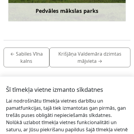
Pedvāles mākslas parks
Uzzināt vairāk
←
Sabiles Vīna
Krišjāņa Valdemāra dzimtas
kalns
mājvieta
→
Šī tīmekļa vietne izmanto sīkdatnes
Lai nodrošinātu tīmekļa vietnes darbību un
Piesakies jaunumiem!
pamatfunkcijas, tajā tiek izmantotas gan pirmās, gan
trešās puses obligāti nepieciešamās sīkdatnes.
Pieraksties jaunumiem e-pastā un nepalaid garām
Nolūkā uzlabot tīmekļa vietnes funkcionalitāti un
jaunākās aktualitātes.
saturu, ar Jūsu piekrišanu papildus šajā tīmekļa vietnē