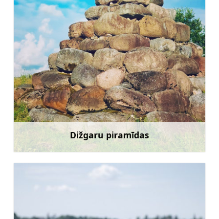
Dižgaru piramīdas
Uzzināt vairāk