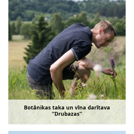
Botānikas taka un vīna darītava
“Drubazas”
Uzzināt vairāk