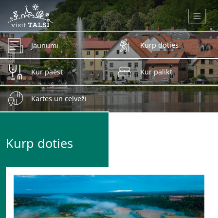
Skip to main content
Kurp doties
Jaunumi
Kur paēst
Kur palikt
Kartes un ceļveži
Kurp doties