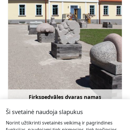
Firkspedvāles dvaras namas
Sužinoti daugiau
Ši svetainė naudoja slapukus
Norint užtikrinti svetainės veikimą ir pagrindines
funkcijas, naudojami tiek pirmosios, tiek trečiosios