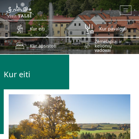
Skip to main content
Kur eiti
Kur pavalgyti
Žemėlapiai ir
Kur apsistoti
kelionių
vadovai
Kur eiti