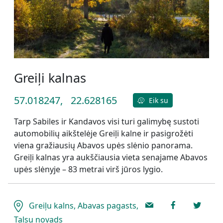
Greiļi kalnas
57.018247,
22.628165
Eik su
Tarp Sabiles ir Kandavos visi turi galimybę sustoti
automobilių aikštelėje Greiļi kalne ir pasigrožėti
viena gražiausių Abavos upės slėnio panorama.
Greiļi kalnas yra aukščiausia vieta senajame Abavos
upės slėnyje – 83 metrai virš jūros lygio.
Greiļu kalns, Abavas pagasts,
Talsu novads