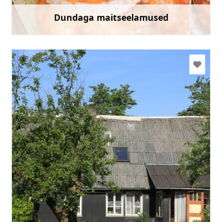
Dundaga maitseelamused
Rohkem teavet