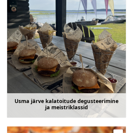
usmasgarsa@gmail.com
+371 27007756
Mine
Usma järve kalatoitude degusteerimine
ja meistriklassid
Rohkem teavet