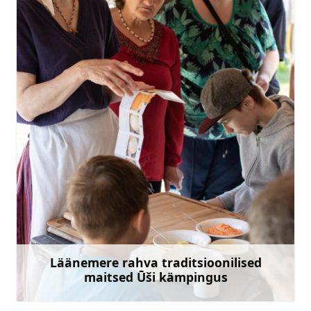
info@coastalfeelings.com
+371 29475692
Mine
Läänemere rahva traditsioonilised
maitsed Ūši kämpingus
Rohkem teavet