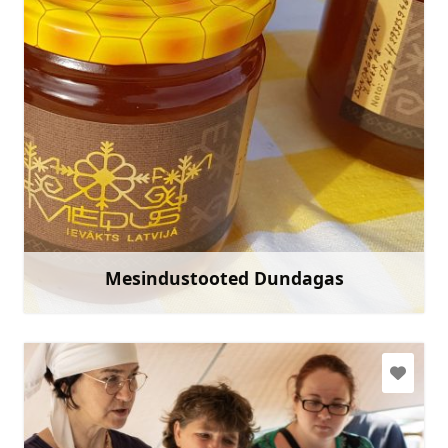
+371 22045684
Mine
Mesindustooted Dundagas
Rohkem teavet