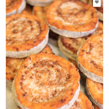
dundagas.garsas@gmail.com
+371 26338797
Mine