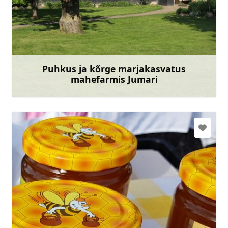
zsjumari@gmail.com
+371 29469425
Mine
Puhkus ja kõrge marjakasvatus
mahefarmis Jumari
Rohkem teavet