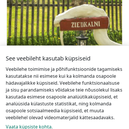
sia.ziedkalni@gmail.com
+371 24245023
Mine
Ziedkalni mesindustooted
See veebileht kasutab küpsiseid
Rohkem teavet
Veebilehe toimimise ja põhifunktsioonide tagamiseks
kasutatakse nii esimese kui ka kolmanda osapoole
hädavajalikke küpsiseid. Veebilehe funktsionaalsuse
ja sisu parandamiseks võidakse teie nõusolekul lisaks
kasutada esimese osapoole analüütikaküpsiseid, et
analüüsida külastuste statistikat, ning kolmanda
osapoole sotsiaalmeedia küpsiseid, et muuta
veebilehel olevad videomaterjalid kättesaadavaks.
Vaata küpsiste kohta.