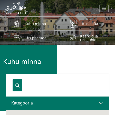
Skip to main content
Kuhu minna
Kus süüa
Kaardid ja
Kus peatuda
reisijuhid
Kuhu minna
Kategooria