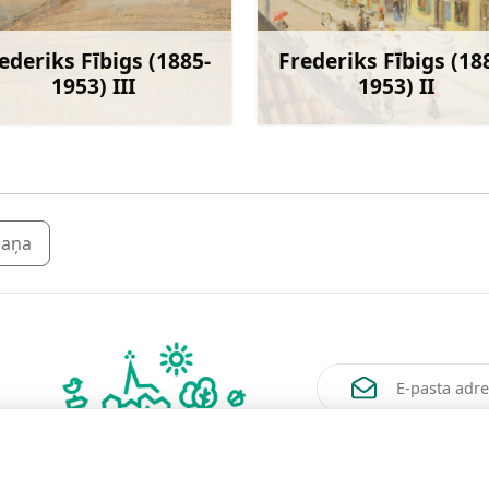
ederiks Fībigs (1885-
Frederiks Fībigs (18
1953) III
1953) II
Uzzināt vairāk
Uzzināt va
maņa
Vēlos saņemt jaunum