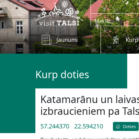
Skip to main content
Jaunumi
Kurp
Kurp doties
Katamarānu un laiv
izbraucieniem pa Tal
57.244370
22.594210
Doties