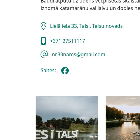
Baudi atpūtu uz ūdens vecpilsētas skaistāk
iznomā katamarānu vai laivu un dodies ne
Lielā iela 33, Talsi, Talsu novads
+371 27511117
nr.33nams@gmail.com
Saites: