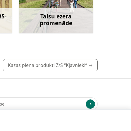
85-
Talsu ezera
promenāde
irāk
Uzzināt vairāk
Kazas piena produkti Z/S “Kļavnieki”
→
us uz norādīto e-pasta adresi.