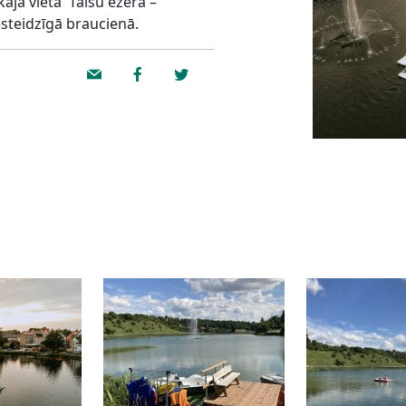
ajā vietā Talsu ezerā –
steidzīgā braucienā.