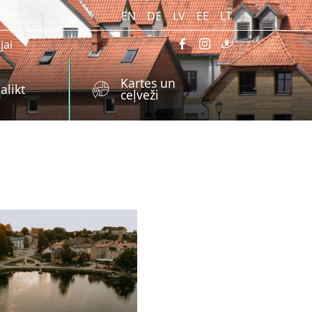
EN
DE
LV
EE
LT
jai
Kartes un
alikt
ceļveži