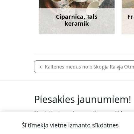
Ciparnīca, Tals
Fr
keramik
Uzzināt vairāk
←
Kaltenes medus no biškopja Raivja Ot
Piesakies jaunumiem!
Pieraksties jaunumiem e-pastā un nepalaid
garām jaunākās aktualitātes.
Šī tīmekļa vietne izmanto sīkdatnes