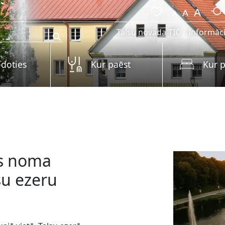
Talsu novada TIC
Informāci
 doties
Kur paēst
Kur p
as noma
su ezeru