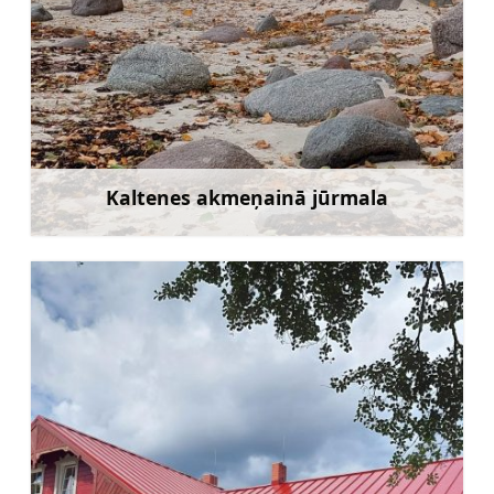
Kaltenes akmeņainā jūrmala
Uzzināt vairāk