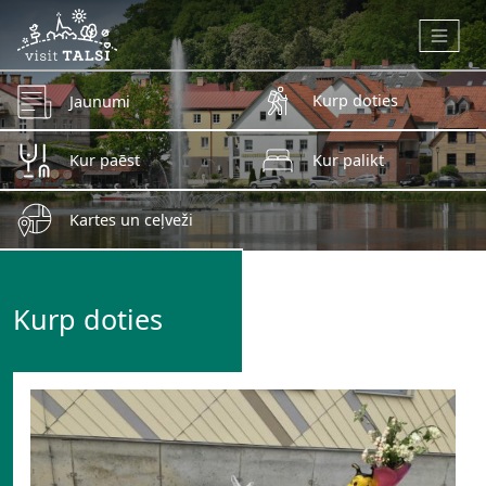
Skip to main content
Kurp doties
Jaunumi
Kur paēst
Kur palikt
Kartes un ceļveži
Kurp doties