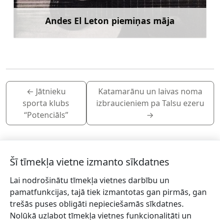
Andes El Leton piemiņas māja
Uzzināt vairāk
←
Jātnieku
Katamarānu un laivas noma
sporta klubs
izbraucieniem pa Talsu ezeru
“Potenciāls”
→
Šī tīmekļa vietne izmanto sīkdatnes
Lai nodrošinātu tīmekļa vietnes darbību un
Piesakies jaunumiem!
pamatfunkcijas, tajā tiek izmantotas gan pirmās, gan
trešās puses obligāti nepieciešamās sīkdatnes.
Pieraksties jaunumiem e-pastā un nepalaid garām
Nolūkā uzlabot tīmekļa vietnes funkcionalitāti un