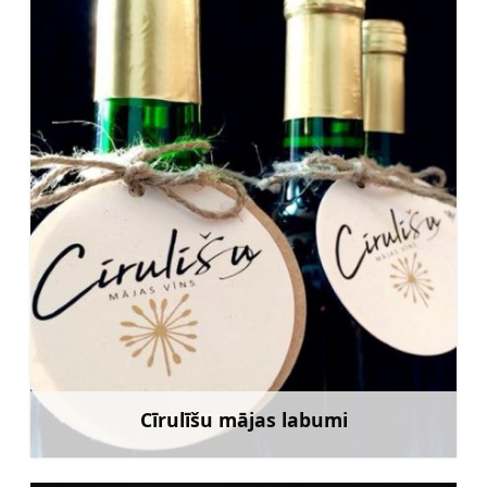
Cīrulīšu mājas labumi
Uzzināt vairāk