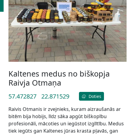
Kaltenes medus no biškopja
Raivja Otmaņa
57.472827
22.871529
Doties
Raivis Otmanis ir zvejnieks, kuram aizraušanās ar
bitēm bija hobijs, līdz sāka apgūt biškopību
profesionāli, mācoties un iegūstot izglītību. Medus
tiek iegūts gan Kaltenes jūras krasta pļavās, gan