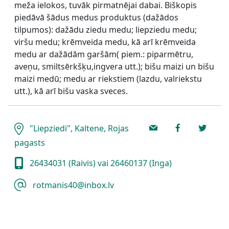
meža ielokos, tuvāk pirmatnējai dabai. Biškopis
piedāvā šādus medus produktus (dažādos
tilpumos): dažādu ziedu medu; liepziedu medu;
viršu medu; krēmveida medu, kā arī krēmveida
medu ar dažādām garšām( piem.: piparmētru,
aveņu, smiltsērkšķu,ingvera utt.); bišu maizi un bišu
maizi medū; medu ar riekstiem (lazdu, valriekstu
utt.), kā arī bišu vaska sveces.
"Liepziedi", Kaltene, Rojas
pagasts
26434031 (Raivis) vai 26460137 (Inga)
rotmanis40@inbox.lv