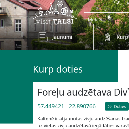
Skip to main content
Jaunumi
Kurp
Kurp doties
Foreļu audzētava Div`
57.449421
22.890766
Doties
Kaltenē ir atjaunotas zivju audzēšanas tr
uz vietas zivju audzētavā iegādāties varav