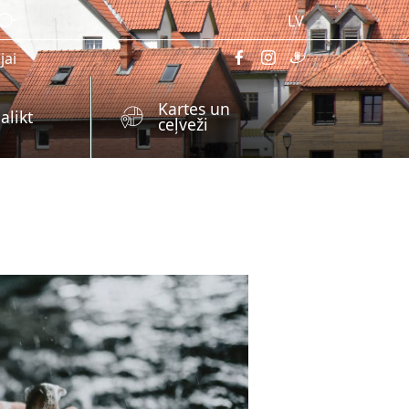
LV
jai
Kartes un
alikt
ceļveži