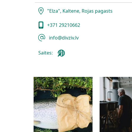
"Elza", Kaltene, Rojas pagasts
+371 29210662
info@divziv.lv
Saites: