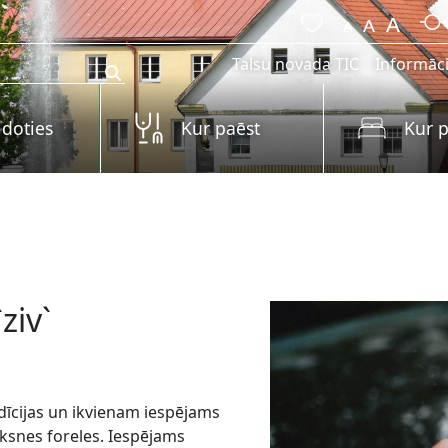
Talsu novada TIC
Informāci
 doties
Kur paēst
Kur p
ziv`
adīcijas un ikvienam iespējams
īksnes foreles. Iespējams