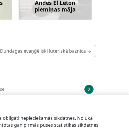
s
Andes El Leton
piemiņas māja
irāk
Uzzināt vairāk
Dundagas evaņģēliski luteriskā baznīca
→
us uz norādīto e-pasta adresi.
s obligāti nepieciešamās sīkdatnes. Nolūkā
antotas gan pirmās puses statistikas sīkdatnes,