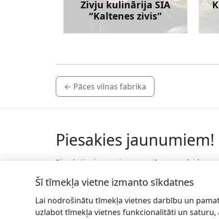
Zivju kulinārija SIA
K
“Kaltenes zivis”
Uzzināt vairāk
←
Pāces vilnas fabrika
Piesakies jaunumiem!
Pieraksties jaunumiem e-pastā un nepalaid
garām jaunākās aktualitātes.
Šī tīmekļa vietne izmanto sīkdatnes
Lai nodrošinātu tīmekļa vietnes darbību un pamat
uzlabot tīmekļa vietnes funkcionalitāti un saturu,