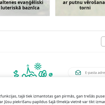
altenes evaņģēliski
ar putnu vērošana
luteriskā baznīca
torni
Uzzināt vairāk
Uzzināt va
Vēlos saņemt jaunum
funkcijas, tajā tiek izmantotas gan pirmās, gan trešās puse
 ar Jūsu piekrišanu papildus šajā tīmekļa vietnē var tikt izm