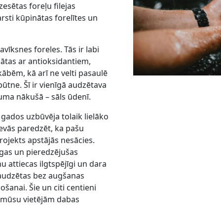
zesētas foreļu filejas
rsti kūpinātas forelītes un
vīksnes foreles. Tās ir labi
ātas ar antioksidantiem,
bēm, kā arī ne velti pasaulē
tbūtne. Šī ir vienīgā audzētava
rbuma nākušā – sāls ūdenī.
 gados uzbūvēja tolaik lielāko
evās paredzēt, ka pašu
projekts apstājās nesācies.
gas un pieredzējušas
 attiecas ilgtspējīgi un dara
k audzētas bez augšanas
šanai. Šie un citi centieni
z mūsu vietējām dabas