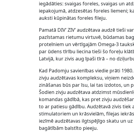
iegādāties: svaigas foreles, svaigas un atd
iepakojumā, atdzesētas foreles liemeni; ka
auksti kūpinātas foreles fileju.
Pamatā DIV’ ZIV’ audzētava audzē tieši vara
pazīstamas rietumu virtuvē, būdamas bag
proteīniem un vērtīgajām Omega-3 taukskā
par ūdens tīrību liecina tieši šo foreļu klā
Latvijā, kur zivis aug īpaši tīrā – no dziļu
Kad Padomju savienības viedie prāti 1980.
zivju audzētavas kompleksu, viņiem neizd
zināšanas būs par īsu, lai tas izdotos, un 
Šodien zivju audzētava atdzimst mūsdienī
komandas gādībā, kas pret zivju audzēšanu
to ar patiesu gādību. Audzētavā zivis tie
stimulatoriem un krāsvielām, filejas iekrāso
iezīmē audzētavas ilgtspējīgo skatu un u
bagātībām balstīto pieeju.