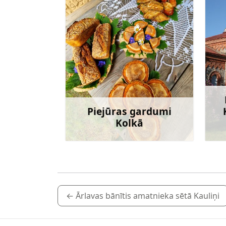
Piejūras gardumi
Kolkā
Uzzināt vairāk
←
Ārlavas bānītis amatnieka sētā Kauliņi