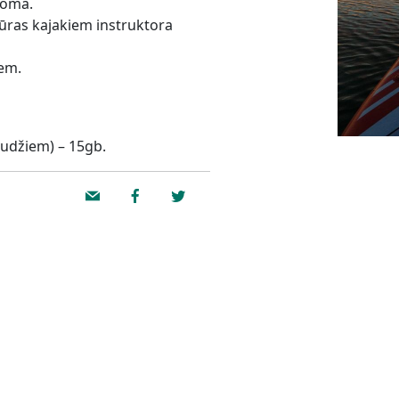
noma.
jūras kajakiem instruktora
iem.
udžiem) – 15gb.