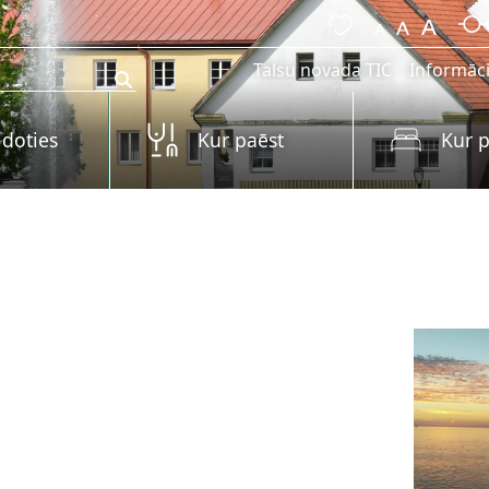
Talsu novada TIC
Informāci
 doties
Kur paēst
Kur p