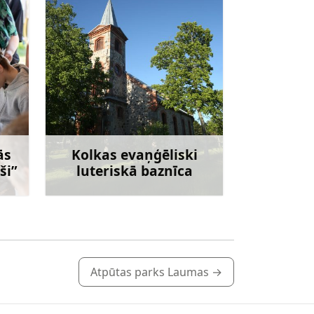
ās
Kolkas evaņģēliski
ši”
luteriskā baznīca
irāk
Uzzināt vairāk
Atpūtas parks Laumas
→