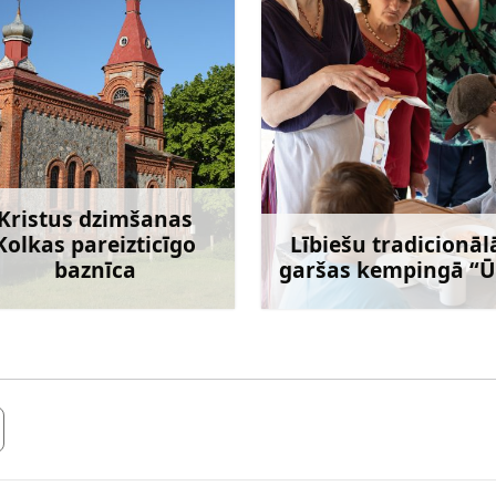
Kristus dzimšanas
Kolkas pareizticīgo
Lībiešu tradicionāl
baznīca
garšas kempingā “Ū
Uzzināt vairāk
Uzzināt va