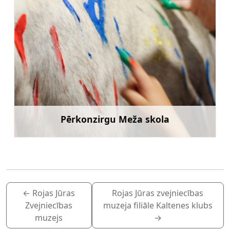
Pērkonzirgu Meža skola
Uzzināt vairāk
←
Rojas Jūras
Rojas Jūras zvejniecības
Zvejniecības
muzeja filiāle Kaltenes klubs
muzejs
→