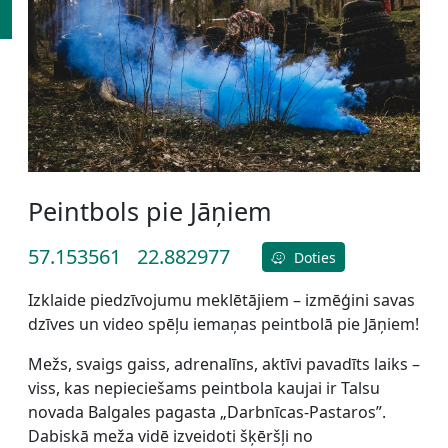
Peintbols pie Jāņiem
57.153561
22.882977
Doties
Izklaide piedzīvojumu meklētājiem – izmēģini savas
dzīves un video spēļu iemaņas peintbolā pie Jāņiem!
Mežs, svaigs gaiss, adrenalīns, aktīvi pavadīts laiks –
viss, kas nepieciešams peintbola kaujai ir Talsu
novada Balgales pagasta „Darbnīcas-Pastaros”.
Dabiskā meža vidē izveidoti šķēršļi no