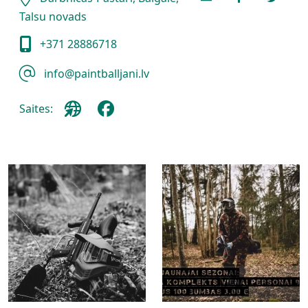
Talsu novads
+371 28886718
info@paintballjani.lv
Saites: