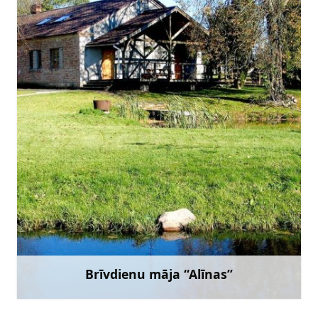
info@alinaspirts.lv
+371 29244711
Doties
Brīvdienu māja “Alīnas”
Uzzināt vairāk