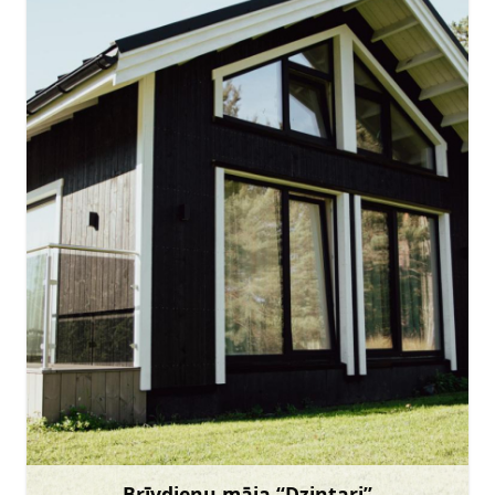
zs.zemnieki@inbox.lv
+371 29147137
Doties
Brīvdienu māja “Dzintari”