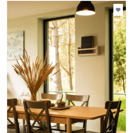
info@coastalfeelings.com
+371 29475692