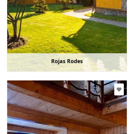
rojas.rodes@gmail.com
+371 29551953
Doties
Rojas Rodes
Uzzināt vairāk