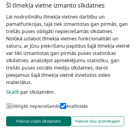
Šī tīmekļa vietne izmanto sīkdatnes
Doties
Lai nodrošinātu tīmekļa vietnes darbību un
Brīvdienu māja “Silupes”
pamatfunkcijas, tajā tiek izmantotas gan pirmās, gan
Uzzināt vairāk
trešās puses obligāti nepieciešamās sīkdatnes.
Nolūkā uzlabot tīmekļa vietnes funkcionalitāti un
saturu, ar Jūsu piekrišanu papildus šajā tīmekļa vietnē
var tikt izmantotas gan pirmās puses statistikas
sīkdatnes, analizējot apmeklējumu statistiku, gan
trešās puses sociālo mediju sīkdatnes, darot
pieejamus šajā tīmekļa vietnē izvietotos video
materiālus.
Skatīt
par sīkdatnēm.
Obligāti nepieciešamās
Analītiskās
Piekrist visām sīkdatnēm
Piekrist tikai atzīmētajām