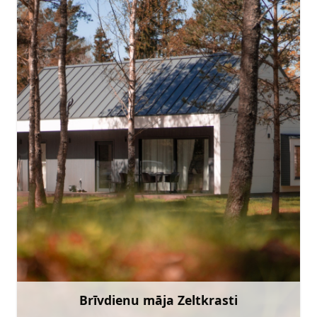
info@zeltkrasti.lv
+371 26796444
Doties
Brīvdienu māja Zeltkrasti
Uzzināt vairāk