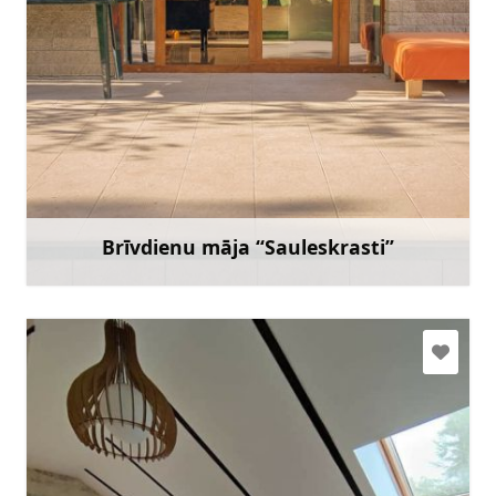
kaspars.berzinsh@gmail.com
27727772
Doties
Brīvdienu māja “Sauleskrasti”
Uzzināt vairāk