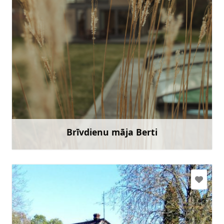
seasideapartmentsroja@gmail.com
+371 20203121
Doties
Brīvdienu māja Berti
Uzzināt vairāk