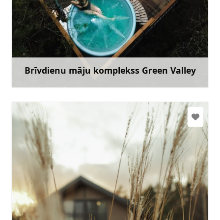
info@greenvalleyhomes.lv
+371 27056622
Doties
Brīvdienu māju komplekss Green Valley
Uzzināt vairāk