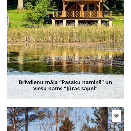
+371 22074210
Doties
Brīvdienu māja “Pasaku namiņš” un
viesu nams “Jūras sapņi”
Uzzināt vairāk