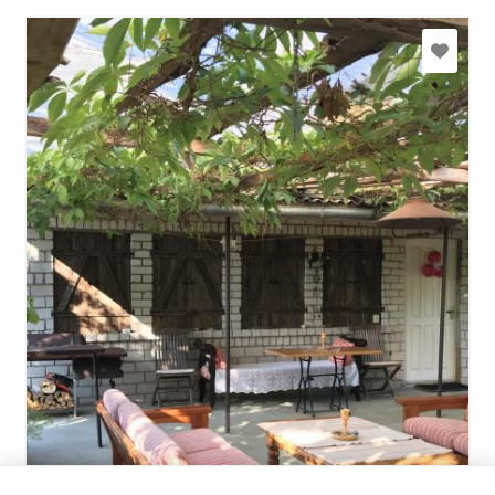
vetta63@inbox.lv
+371 26261122