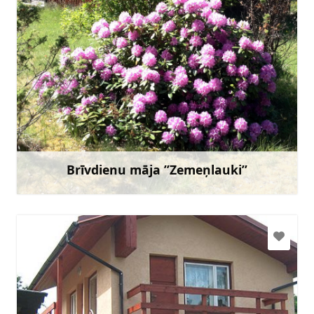
ilga.prancahartinger@gmail.com
+371 26376974
Doties
Brīvdienu māja ”Zemeņlauki”
Uzzināt vairāk