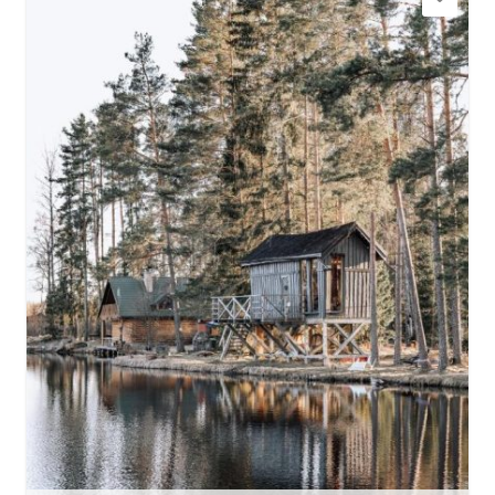
+371 25674959
Doties