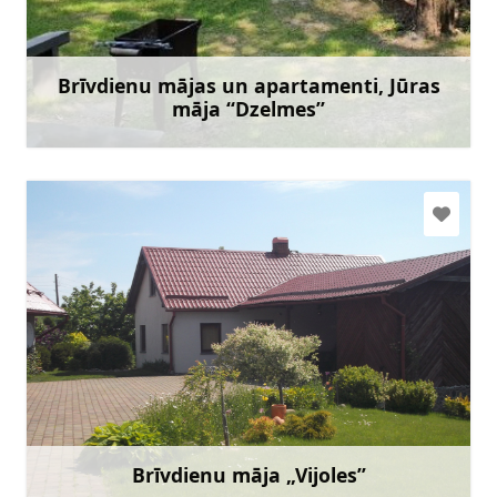
+371 20139070
Doties
Brīvdienu mājas un apartamenti, Jūras
māja “Dzelmes”
Uzzināt vairāk
ramona135@inbox.lv
+371 29211530
Doties
Brīvdienu māja „Vijoles”
Uzzināt vairāk