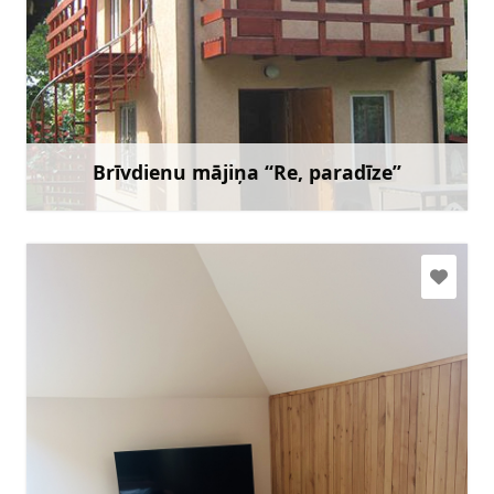
janiskivils@inbox.lv
+371 29140791
Doties
Brīvdienu mājiņa “Re, paradīze”
Uzzināt vairāk