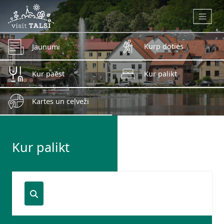
Skip to main content
Kurp doties
Jaunumi
Kur paēst
Kur palikt
Kartes un ceļveži
Kur palikt