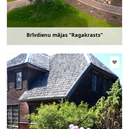
hartikainga@gmail.com
+371 26678815
Doties
Brīvdienu mājas “Ragakrasts”
Uzzināt vairāk