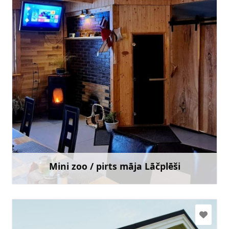
info@minizoolacplesi.lv
+371 29 423 474
Doties
Mini zoo / pirts māja Lāčplēši
Uzzināt vairāk