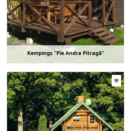
andrisantmanis@inbox.lv
+371 26493087
Doties
Kempings “Pie Andra Pitragā”
Uzzināt vairāk