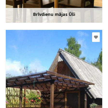
Doties
Brīvdienu mājas Ūši
Uzzināt vairāk