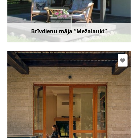
+371 26536887
Doties
Brīvdienu māja “Mežalauki”
Uzzināt vairāk