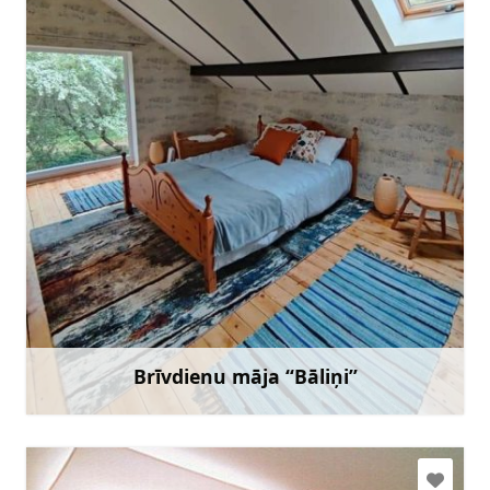
22423529
Doties
Brīvdienu māja “Bāliņi”
Uzzināt vairāk