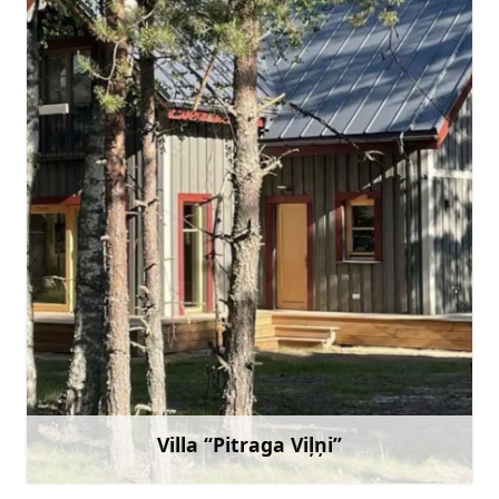
pitragavilni@gmail.com
29548052
Doties
Villa “Pitraga Viļņi”
Uzzināt vairāk