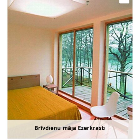
ildzuks@hotmail.com
+371 29133442
Doties
Brīvdienu māja Ezerkrasti
Uzzināt vairāk