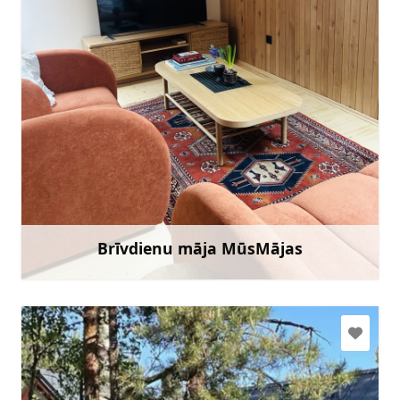
k.vika@inbox.lv
+371 28342499
Doties
Brīvdienu māja MūsMājas
Uzzināt vairāk