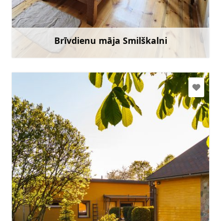
+371 28239995
Doties
Brīvdienu māja Smilškalni
Uzzināt vairāk