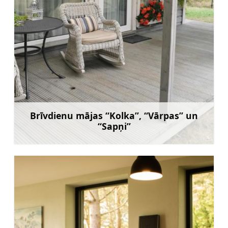
Brīvdienu mājas “Kolka”, “Vārpas” un
“Sapņi”
Uzzināt vairāk