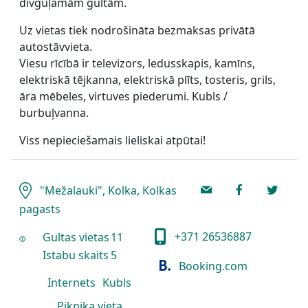
divguļamām gultām.
Uz vietas tiek nodrošināta bezmaksas privātā
autostāvvieta.
Viesu rīcībā ir televizors, ledusskapis, kamīns,
elektriskā tējkanna, elektriskā plīts, tosteris, grils,
āra mēbeles, virtuves piederumi. Kubls /
burbuļvanna.
Viss nepieciešamais lieliskai atpūtai!
"Mežalauki", Kolka, Kolkas
pagasts
+371 26536887
Gultas vietas
11
Istabu skaits
5
Booking.com
Internets
Kubls
Piknika vieta