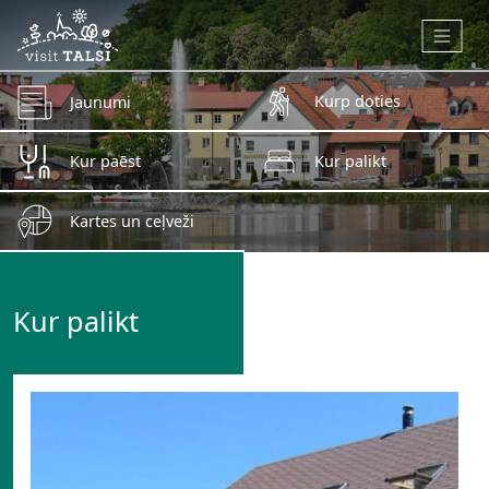
Skip to main content
Kurp doties
Jaunumi
Kur paēst
Kur palikt
Kartes un ceļveži
Kur palikt