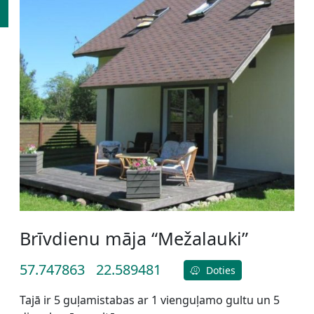
Brīvdienu māja “Mežalauki”
57.747863
22.589481
Doties
Tajā ir 5 guļamistabas ar 1 vienguļamo gultu un 5