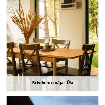
Brīvdienu mājas Ūši
Uzzināt vairāk