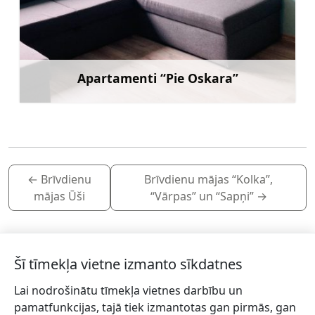
Apartamenti “Pie Oskara”
Uzzināt vairāk
←
Brīvdienu
Brīvdienu mājas “Kolka”,
mājas Ūši
“Vārpas” un “Sapņi”
→
Šī tīmekļa vietne izmanto sīkdatnes
Lai nodrošinātu tīmekļa vietnes darbību un
Piesakies jaunumiem!
pamatfunkcijas, tajā tiek izmantotas gan pirmās, gan