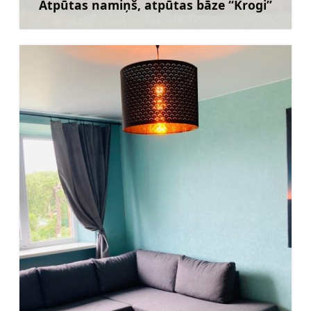
Atpūtas namiņš, atpūtas bāze “Krogi”
Uzzināt vairāk