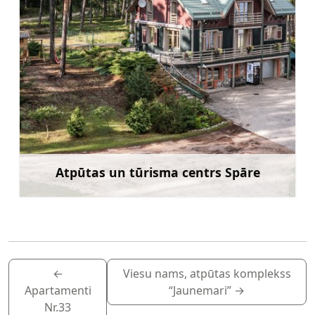
Atpūtas un tūrisma centrs Spāre
Uzzināt vairāk
←
Viesu nams, atpūtas komplekss
Apartamenti
“Jaunemari”
→
Nr.33