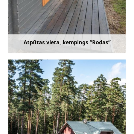
Atpūtas vieta, kempings “Rodas”
Uzzināt vairāk