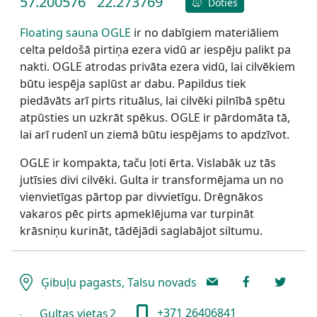
57.200576
22.273769
Doties
Floating sauna OGLE
ir no dabīgiem materiāliem
celta peldošā pirtiņa ezera vidū ar iespēju palikt pa
nakti. OGLE atrodas privāta ezera vidū, lai cilvēkiem
būtu iespēja saplūst ar dabu. Papildus tiek
piedāvāts arī pirts rituālus, lai cilvēki pilnībā spētu
atpūsties un uzkrāt spēkus. OGLE ir pārdomāta tā,
lai arī rudenī un ziemā būtu iespējams to apdzīvot.
OGLE ir kompakta, taču ļoti ērta. Vislabāk uz tās
jutīsies divi cilvēki. Gulta ir transformējama un no
vienvietīgas pārtop par divvietīgu. Drēgnākos
vakaros pēc pirts apmeklējuma var turpināt
krāsniņu kurināt, tādējādi saglabājot siltumu.
Ģibuļu pagasts, Talsu novads
+371 26406841
Gultas vietas
2