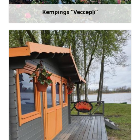
Kempings “Veccepļi”
Uzzināt vairāk