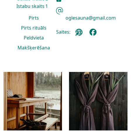
Istabu skaits
1
Pirts
oglesauna@gmail.com
Pirts rituāls
Saites:
Peldvieta
Makšķerēšana