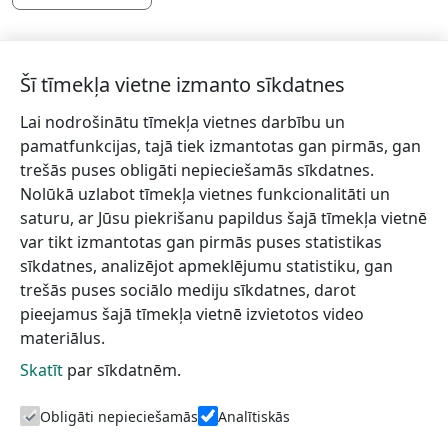
Šī tīmekļa vietne izmanto sīkdatnes
Lai nodrošinātu tīmekļa vietnes darbību un
Piesakies jaunumiem!
pamatfunkcijas, tajā tiek izmantotas gan pirmās, gan
trešās puses obligāti nepieciešamās sīkdatnes.
Pieraksties jaunumiem e-pastā un nepalaid garām
Nolūkā uzlabot tīmekļa vietnes funkcionalitāti un
jaunākās aktualitātes.
saturu, ar Jūsu piekrišanu papildus šajā tīmekļa vietnē
var tikt izmantotas gan pirmās puses statistikas
sīkdatnes, analizējot apmeklējumu statistiku, gan
trešās puses sociālo mediju sīkdatnes, darot
Vēlos saņemt jaunumus uz norādīto e-pasta adresi.
pieejamus šajā tīmekļa vietnē izvietotos video
materiālus.
Skatīt
par sīkdatnēm.
Talsu novada TIC
Informācijai
Lapas karte
Obligāti nepieciešamās
Analītiskās