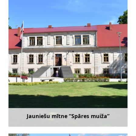
Jauniešu mītne “Spāres muiža”
Uzzināt vairāk