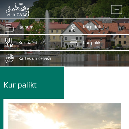
Skip to main content
Kurp doties
Jaunumi
Kur paēst
Kur palikt
Kartes un ceļveži
Kur palikt