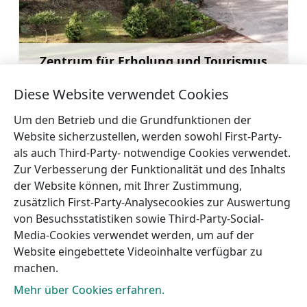
Zentrum für Erholung und Tourismus
Spāre
Mehr
Diese Website verwendet Cookies
Um den Betrieb und die Grundfunktionen der
Website sicherzustellen, werden sowohl First-Party-
als auch Third-Party- notwendige Cookies verwendet.
Zur Verbesserung der Funktionalität und des Inhalts
←
Gästehaus und
der Website können, mit Ihrer Zustimmung,
Thunderhorse
Erholungszentrum
zusätzlich First-Party-Analysecookies zur Auswertung
wigwams
„Jaunemari“
→
von Besuchsstatistiken sowie Third-Party-Social-
Media-Cookies verwendet werden, um auf der
Website eingebettete Videoinhalte verfügbar zu
machen.
Mehr über Cookies erfahren.