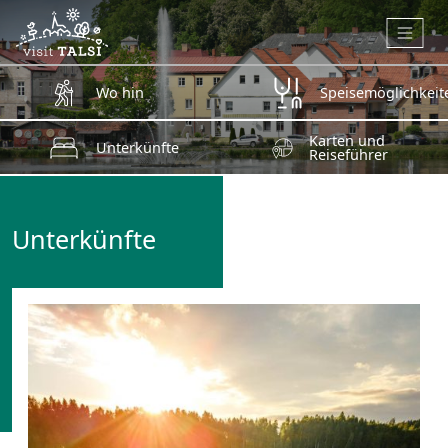
Zum Hauptinhalt springen
Wo hin
Speisemöglichkeit
Karten und
Unterkünfte
Reiseführer
Unterkünfte