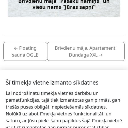
Brīvdienu māja “Pasaku namiņš” un
viesu nams “Jūras sapņi”
Uzzināt vairāk
←
Floating
Brīvdienu māja, Apartamenti
sauna OGLE
Dundaga XXL
→
Šī tīmekļa vietne izmanto sīkdatnes
Lai nodrošinātu tīmekļa vietnes darbību un
Piesakies jaunumiem!
pamatfunkcijas, tajā tiek izmantotas gan pirmās, gan
trešās puses obligāti nepieciešamās sīkdatnes.
Pieraksties jaunumiem e-pastā un nepalaid garām
Nolūkā uzlabot tīmekļa vietnes funkcionalitāti un
jaunākās aktualitātes.
saturu, ar Jūsu piekrišanu papildus šajā tīmekļa vietnē
var tikt izmantotas gan pirmās puses statistikas