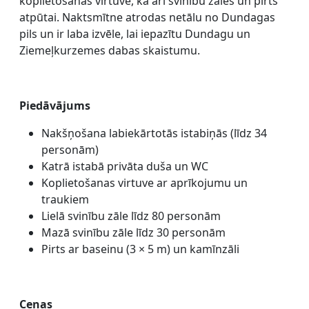
koplietošanas virtuve, kā arī svinību zāles un pirts
atpūtai. Naktsmītne atrodas netālu no Dundagas
pils un ir laba izvēle, lai iepazītu Dundagu un
Ziemeļkurzemes dabas skaistumu.
Piedāvājums
Nakšņošana labiekārtotās istabiņās (līdz 34
personām)
Katrā istabā privāta duša un WC
Koplietošanas virtuve ar aprīkojumu un
traukiem
Lielā svinību zāle līdz 80 personām
Mazā svinību zāle līdz 30 personām
Pirts ar baseinu (3 × 5 m) un kamīnzāli
Cenas