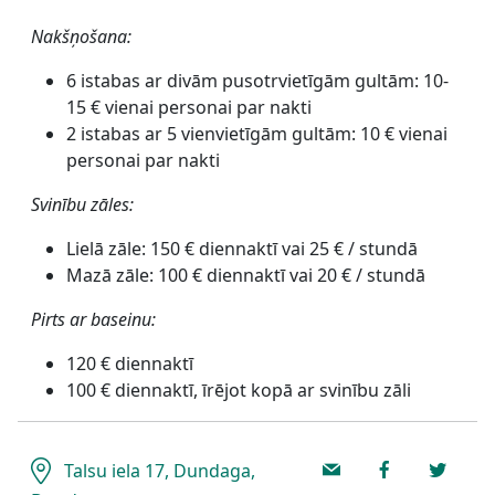
Nakšņošana:
6 istabas ar divām pusotrvietīgām gultām: 10-
15 € vienai personai par nakti
2 istabas ar 5 vienvietīgām gultām: 10 € vienai
personai par nakti
Svinību zāles:
Lielā zāle: 150 € diennaktī vai 25 € / stundā
Mazā zāle: 100 € diennaktī vai 20 € / stundā
Pirts ar baseinu:
120 € diennaktī
100 € diennaktī, īrējot kopā ar svinību zāli
Talsu iela 17, Dundaga,