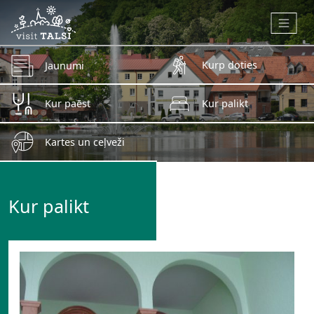
Skip to main content
Kurp doties
Jaunumi
Kur paēst
Kur palikt
Kartes un ceļveži
Kur palikt