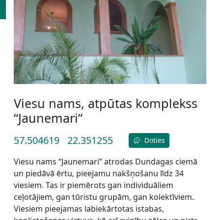
Viesu nams, atpūtas komplekss
“Jaunemari”
57.504619
22.351255
Doties
Viesu nams “Jaunemari” atrodas Dundagas ciemā
un piedāvā ērtu, pieejamu nakšņošanu līdz 34
viesiem. Tas ir piemērots gan individuāliem
ceļotājiem, gan tūristu grupām, gan kolektīviem.
Viesiem pieejamas labiekārtotas istabas,