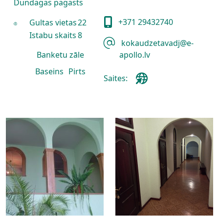
Dundagas pagasts
+371 29432740
Gultas vietas
22
Istabu skaits
8
kokaudzetavadj@e-
Banketu zāle
apollo.lv
Baseins
Pirts
Saites: