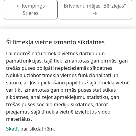
←
Kempings
Brīvdienu mājas “Bērzlejas”
Stieres
→
Šī tīmekļa vietne izmanto sīkdatnes
Lai nodrošinātu tīmekļa vietnes darbību un
Piesakies jaunumiem!
pamatfunkcijas, tajā tiek izmantotas gan pirmās, gan
trešās puses obligāti nepieciešamās sīkdatnes.
Pieraksties jaunumiem e-pastā un nepalaid garām
Nolūkā uzlabot tīmekļa vietnes funkcionalitāti un
jaunākās aktualitātes.
saturu, ar Jūsu piekrišanu papildus šajā tīmekļa vietnē
var tikt izmantotas gan pirmās puses statistikas
sīkdatnes, analizējot apmeklējumu statistiku, gan
trešās puses sociālo mediju sīkdatnes, darot
Vēlos saņemt jaunumus uz norādīto e-pasta adresi.
pieejamus šajā tīmekļa vietnē izvietotos video
materiālus.
Skatīt
par sīkdatnēm.