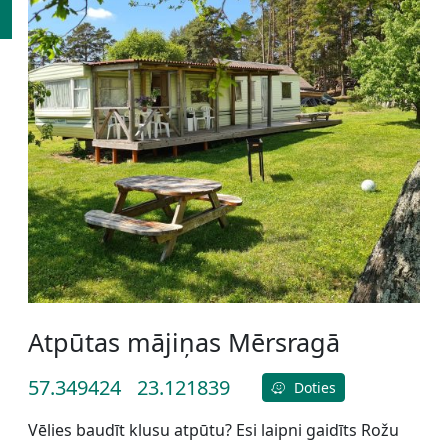
Atpūtas mājiņas Mērsragā
57.349424
23.121839
Doties
Vēlies baudīt klusu atpūtu? Esi laipni gaidīts Rožu