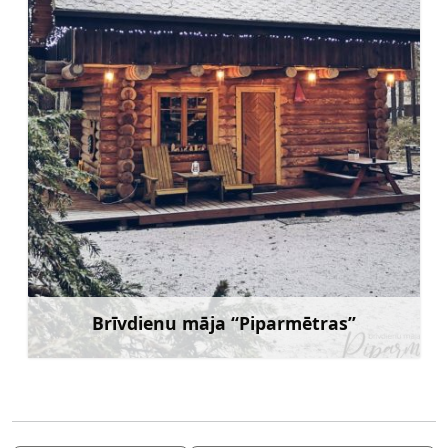
Brīvdienu māja “Piparmētras”
Uzzināt vairāk