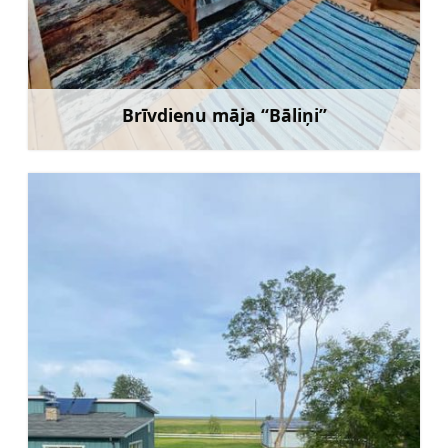
Brīvdienu māja “Bāliņi”
Uzzināt vairāk