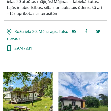
ielas 20 atpūtas mājiņās! Mājiņas ir labiekārtotas,
tajās ir labierīcības, siltais un aukstais ūdens, kā arī
– tās aprīkotas ar terasītēm!
Rožu iela 20, Mērsrags, Talsu
novads
29747831