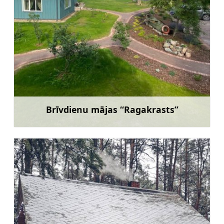
Brīvdienu mājas “Ragakrasts”
Uzzināt vairāk