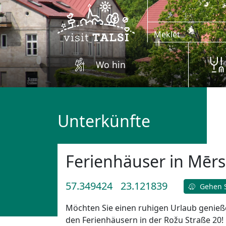
Zum Hauptinhalt springen
Wo hin
Unterkünfte
Ferienhäuser in Mēr
57.349424
23.121839
Gehen S
Möchten Sie einen ruhigen Urlaub genieß
den Ferienhäusern in der Rožu Straße 20!