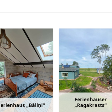
Ferienhäuser
Ferienhaus „Bāliņi“
„Ragakrasts“
Mehr
M