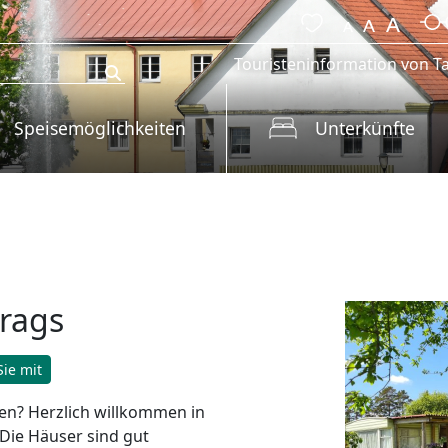
Touristeninformation von Ta
Speisemöglichkeiten
Unterkünfte
srags
ie mit
en? Herzlich willkommen in
 Die Häuser sind gut