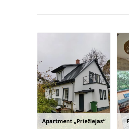
Apartment „Priežlejas“
Mehr