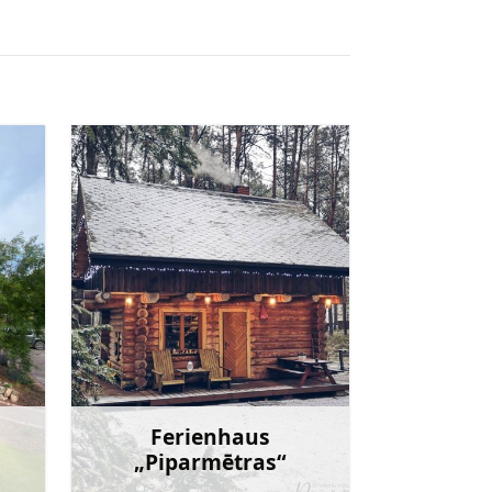
Ferienhaus
„Piparmētras“
ehr
Mehr