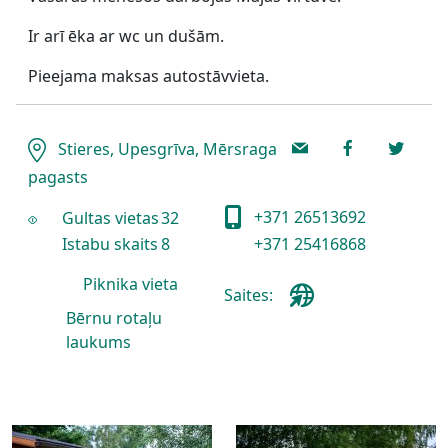
Ir arī ēka ar wc un dušām.
Pieejama maksas autostāvvieta.
Stieres, Upesgrīva, Mērsraga
pagasts
+371 26513692
Gultas vietas
32
Istabu skaits
8
+371 25416868
Piknika vieta
Saites:
Bērnu rotaļu
laukums