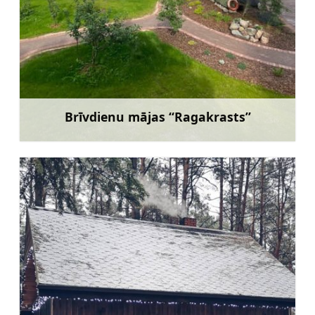
Brīvdienu mājas “Ragakrasts”
Uzzināt vairāk