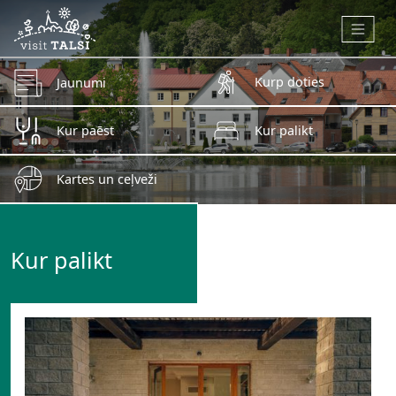
Skip to main content
Kurp doties
Jaunumi
Kur paēst
Kur palikt
Kartes un ceļveži
Kur palikt