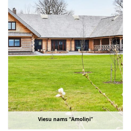
Viesu nams “Amoliņi”
Uzzināt vairāk