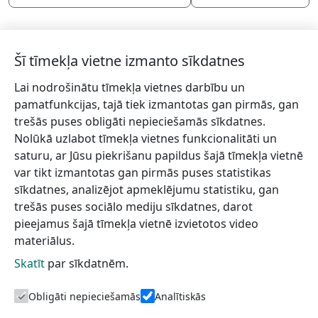
Šī tīmekļa vietne izmanto sīkdatnes
Lai nodrošinātu tīmekļa vietnes darbību un
Piesakies jaunumiem!
pamatfunkcijas, tajā tiek izmantotas gan pirmās, gan
trešās puses obligāti nepieciešamās sīkdatnes.
Pieraksties jaunumiem e-pastā un nepalaid garām
Nolūkā uzlabot tīmekļa vietnes funkcionalitāti un
jaunākās aktualitātes.
saturu, ar Jūsu piekrišanu papildus šajā tīmekļa vietnē
var tikt izmantotas gan pirmās puses statistikas
sīkdatnes, analizējot apmeklējumu statistiku, gan
trešās puses sociālo mediju sīkdatnes, darot
Vēlos saņemt jaunumus uz norādīto e-pasta adresi.
pieejamus šajā tīmekļa vietnē izvietotos video
materiālus.
Skatīt
par sīkdatnēm.
Talsu novada TIC
Informācijai
Lapas karte
Obligāti nepieciešamās
Analītiskās