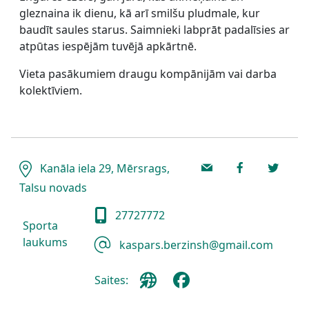
gleznaina ik dienu, kā arī smilšu pludmale, kur
baudīt saules starus. Saimnieki labprāt padalīsies ar
atpūtas iespējām tuvējā apkārtnē.
Vieta pasākumiem draugu kompānijām vai darba
kolektīviem.
Kanāla iela 29, Mērsrags,
Talsu novads
27727772
Sporta
laukums
kaspars.berzinsh@gmail.com
Saites: