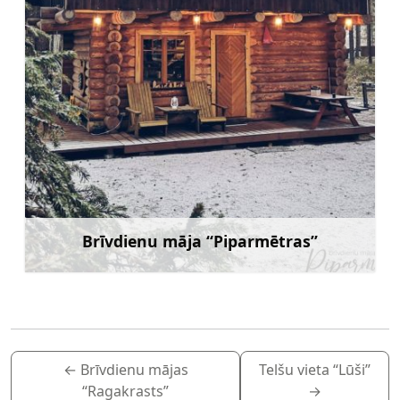
Brīvdienu māja “Piparmētras”
Uzzināt vairāk
←
Brīvdienu mājas
Telšu vieta “Lūši”
“Ragakrasts”
→