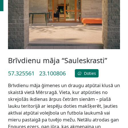
Brīvdienu māja “Sauleskrasti”
57.325561
23.100806
Doties
Brīvdienu māja ģimenes un draugu atpūtai klusā un
skaistā vietā Mērsragā. Vieta, kur atpūsties no
skrejošās ikdienas ārpus četrām sienām – plašā
lauku teritorijā ar iespēju doties makšķerēt, ļauties
aktīvai atpūtai volejbola un futbola laukumā vai
mieru pastaigā pa tuvējo mežu. Netālu atrodas gan
Engures ezers, gan jūra, kas akmeņaina un