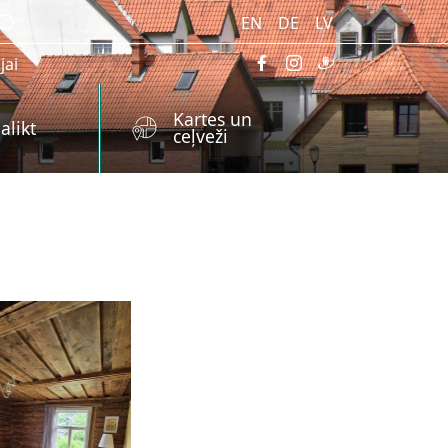
EN
DE
LV
jai
Kartes un
alikt
ceļveži