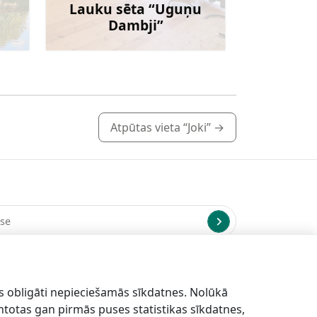
Lauku sēta “Uguņu
Dambji”
irāk
Uzzināt vairāk
Atpūtas vieta “Joki”
→
us uz norādīto e-pasta adresi.
s obligāti nepieciešamās sīkdatnes. Nolūkā
antotas gan pirmās puses statistikas sīkdatnes,