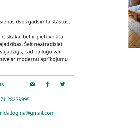
 sienas dveš gadsimta stāstus,
ntiskāka, bet ir pietuvināta
vajadzības. Šeit neatradīsiet
ti vajadzīgs, kad pa logu var
virtuve ar modernu aprīkojumu
ts
71 28239995
ilda.logina@gmail.com