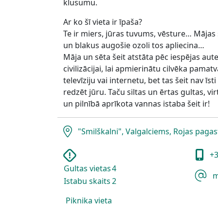
klusumu.
Ar ko šī vieta ir īpaša?
Te ir miers, jūras tuvums, vēsture… Mājas
un blakus augošie ozoli tos apliecina…
Māja un sēta šeit atstāta pēc iespējas aute
civilizācijai, lai apmierinātu cilvēka pamat
televīziju vai internetu, bet tas šeit nav īs
redzēt jūru. Taču siltas un ērtas gultas, 
un pilnībā aprīkota vannas istaba šeit ir!
"Smilškalni", Valgalciems, Rojas pagas
+3
Gultas vietas
4
m
Istabu skaits
2
Piknika vieta