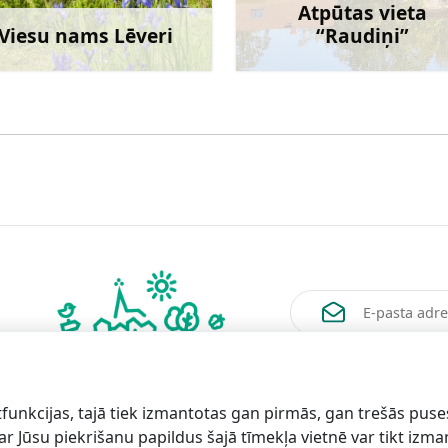
Atpūtas vieta
Viesu nams Lēveri
“Raudiņi”
Uzzināt vairāk
Uzzināt va
Vēlos saņemt jaunum
funkcijas, tajā tiek izmantotas gan pirmās, gan trešās puse
 ar Jūsu piekrišanu papildus šajā tīmekļa vietnē var tikt izm