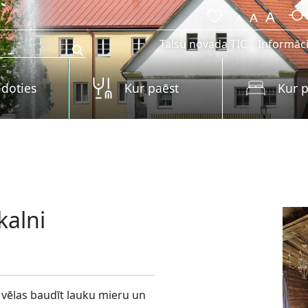
Talsu novada TIC
Informāci
 doties
Kur paēst
Kur p
kalni
 vēlas baudīt lauku mieru un