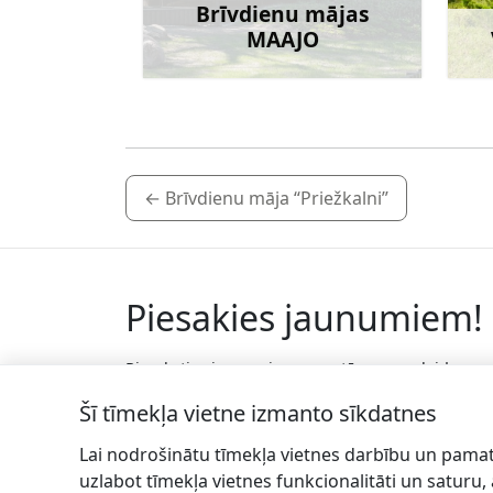
Brīvdienu mājas
MAAJO
Uzzināt vairāk
←
Brīvdienu māja “Priežkalni”
Piesakies jaunumiem!
Pieraksties jaunumiem e-pastā un nepalaid
garām jaunākās aktualitātes.
Šī tīmekļa vietne izmanto sīkdatnes
Lai nodrošinātu tīmekļa vietnes darbību un pamat
uzlabot tīmekļa vietnes funkcionalitāti un saturu,