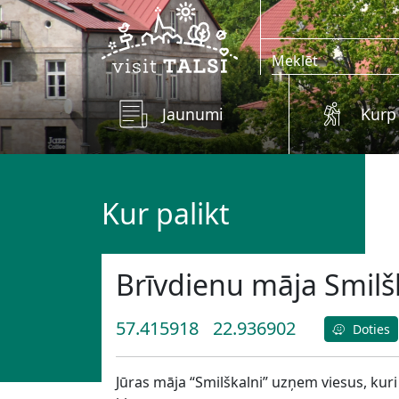
Skip to main content
Jaunumi
Kurp
Kur palikt
Brīvdienu māja Smilš
57.415918
22.936902
Doties
Jūras māja “Smilškalni” uzņem viesus, kuri