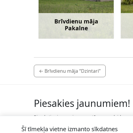
Brīvdienu māja
Pakalne
Uzzināt vairāk
←
Brīvdienu māja “Dzintari”
Piesakies jaunumiem!
Pieraksties jaunumiem e-pastā un nepalaid
garām jaunākās aktualitātes.
Šī tīmekļa vietne izmanto sīkdatnes