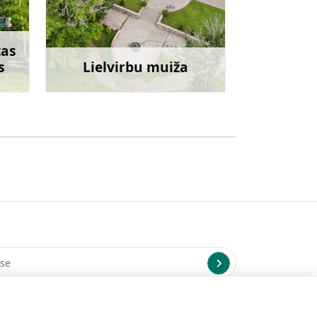
tas
s
Lielvirbu muiža
irāk
Uzzināt vairāk
us uz norādīto e-pasta adresi.