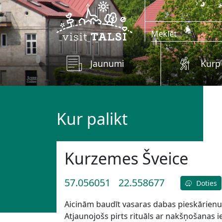
Skip to main content
Jaunumi
Kurp
Kur palikt
Kurzemes Šveice
57.056051
22.558677
Doties
Aicinām baudīt vasaras dabas pieskārienu
Atjaunojošs pirts rituāls ar nakšņošanas ie