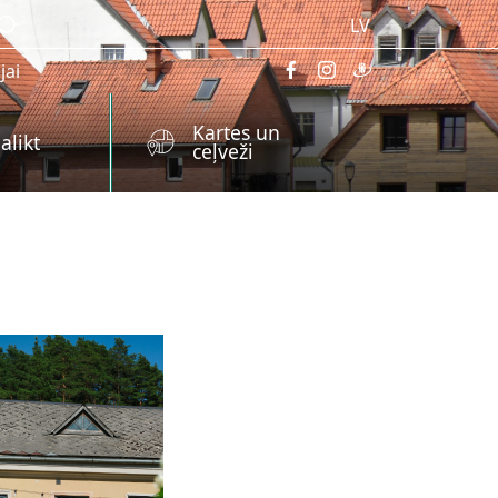
LV
jai
Kartes un
alikt
ceļveži