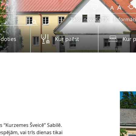
Talsu novada TIC
Informāci
 doties
Kur paēst
Kur p
s “Kurzemes Šveicē” Sabilē.
spējām, vai trīs dienas tikai