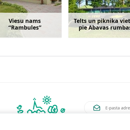
Viesu nams
Telts un piknika vie
“Rambules”
pie Abavas rumba
Uzzināt vairāk
Uzzināt va
Vēlos saņemt jaunum