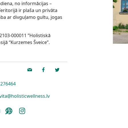
ēdiena, no informācijas –
ritorijā ir p
laša un privāta
aba ar divguļamo gultu, jogas
2103-000011 ”Holistiskā
sijā “Kurzemes Šveice”.
276464
vita@holisticwellness.lv
: