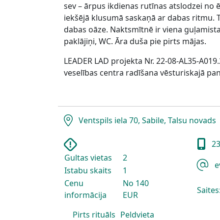
sev – ārpus ikdienas rutīnas atslodzei no 
iekšējā klusumā saskaņā ar dabas ritmu. Te
dabas oāze. Naktsmītnē ir viena guļamist
paklājiņi, WC. Āra duša pie pirts mājas.
LEADER LAD projekta Nr. 22-08-AL35-A019.
veselības centra radīšana vēsturiskajā pan
Ventspils iela 70, Sabile, Talsu novads
23
Gultas vietas
2
e
Istabu skaits
1
Cenu
No 140
Saites
informācija
EUR
Pirts rituāls
Peldvieta