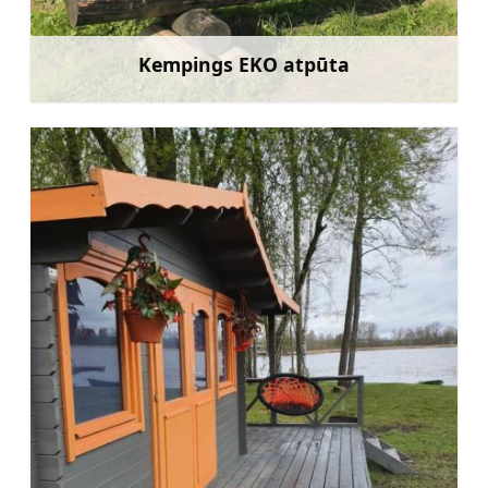
Kempings EKO atpūta
Uzzināt vairāk