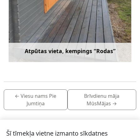
Atpūtas vieta, kempings “Rodas”
Uzzināt vairāk
←
Viesu nams Pie
Brīvdienu māja
Jumtiņa
MūsMājas
→
Šī tīmekļa vietne izmanto sīkdatnes