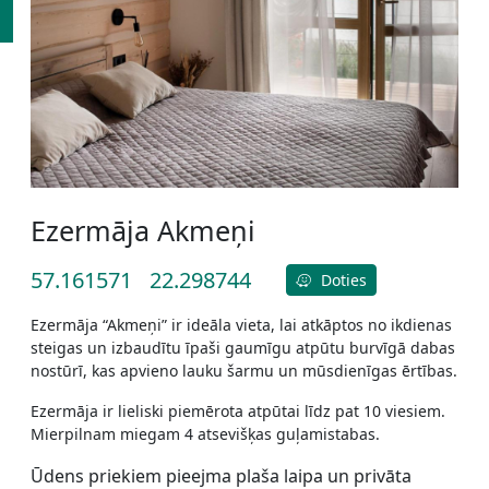
Ezermāja Akmeņi
57.161571
22.298744
Doties
Ezermāja “Akmeņi” ir ideāla vieta, lai atkāptos no ikdienas
steigas un izbaudītu īpaši gaumīgu atpūtu burvīgā dabas
nostūrī, kas apvieno lauku šarmu un mūsdienīgas ērtības.
Ezermāja ir lieliski piemērota atpūtai līdz pat 10 viesiem.
Mierpilnam miegam 4 atsevišķas guļamistabas.
Ūdens priekiem pieejma plaša laipa un privāta