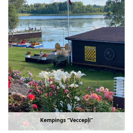
Kempings “Veccepļi”
Uzzināt vairāk