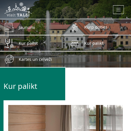
Skip to main content
Kurp doties
Jaunumi
Kur paēst
Kur palikt
Kartes un ceļveži
Kur palikt