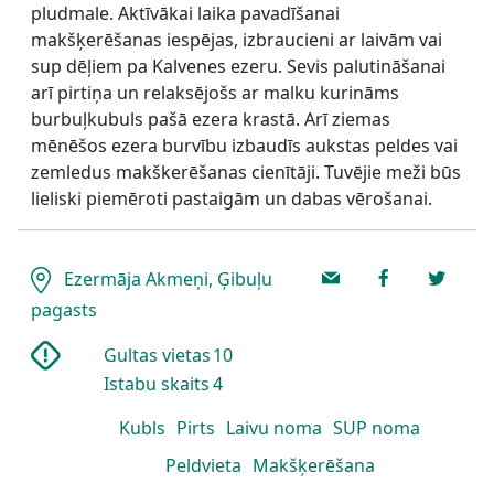
pludmale. Aktīvākai laika pavadīšanai
makšķerēšanas iespējas, izbraucieni ar laivām vai
sup dēļiem pa Kalvenes ezeru. Sevis palutināšanai
arī pirtiņa un relaksējošs ar malku kurināms
burbuļkubuls pašā ezera krastā. Arī ziemas
mēnēšos ezera burvību izbaudīs aukstas peldes vai
zemledus makškerēšanas cienītāji. Tuvējie meži būs
lieliski piemēroti pastaigām un dabas vērošanai.
Ezermāja Akmeņi, Ģibuļu
pagasts
Gultas vietas
10
Istabu skaits
4
Kubls
Pirts
Laivu noma
SUP noma
Peldvieta
Makšķerēšana