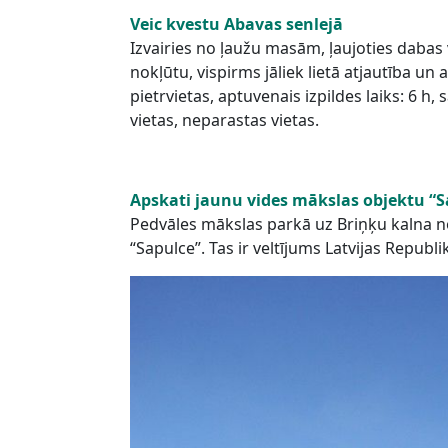
Veic kvestu Abavas senlejā
Izvairies no ļaužu masām, ļaujoties dabas 
nokļūtu, vispirms jāliek lietā atjautība u
pietrvietas, aptuvenais izpildes laiks: 6 h
vietas, neparastas vietas.
Apskati jaunu vides mākslas objektu “S
Pedvāles mākslas parkā uz Briņķu kalna no
“Sapulce”. Tas ir veltījums Latvijas Repub