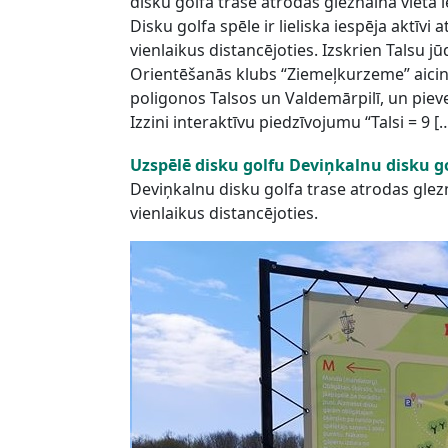
disku golfa trase atrodas gleznainā vietā i
Disku golfa spēle ir lieliska iespēja aktīvi a
vienlaikus distancējoties. Izskrien Talsu
Orientēšanās klubs “Ziemeļkurzeme” aici
poligonos Talsos un Valdemārpilī, un pieve
Izzini interaktīvu piedzīvojumu “Talsi = 9 [
Uzspēlē disku golfu Deviņkalnu disku g
Deviņkalnu disku golfa trase atrodas gleznai
vienlaikus distancējoties.