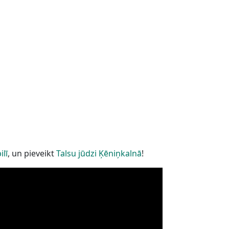
lī
, un pieveikt
Talsu jūdzi Ķēniņkalnā
!