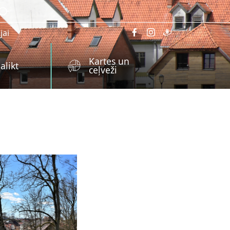
jai
Kartes un
alikt
ceļveži