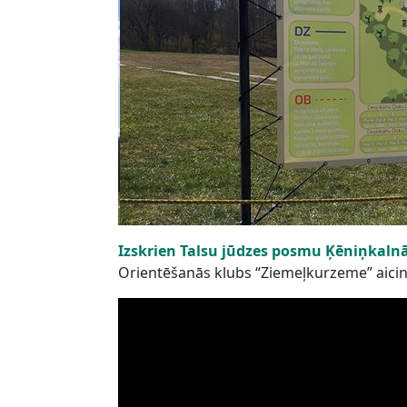
Izskrien Talsu jūdzes posmu Ķēniņkaln
Orientēšanās klubs “Ziemeļkurzeme” aici