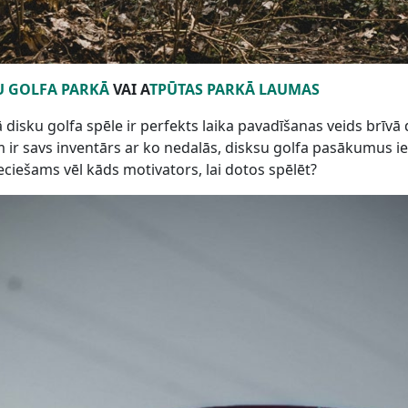
U GOLFA PARKĀ
VAI A
TPŪTAS PARKĀ LAUMAS
ā disku golfa spēle ir perfekts laika pavadīšanas veids brīvā
am ir savs inventārs ar ko nedalās, disksu golfa pasākumus i
ciešams vēl kāds motivators, lai dotos spēlēt?