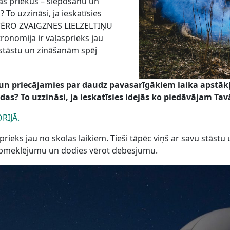
as priekus – slēpošanu un
 To uzzināsi, ja ieskatīsies
 VĒRO ZVAIGZNES LIELZELTIŅU
onomija ir vaļasprieks jau
u stāstu un zināšanām spēj
un priecājamies par daudz pavasarīgākiem laika apstākļ
das? To uzzināsi, ja ieskatīsies idejās ko piedāvājam T
RIJĀ.
ieks jau no skolas laikiem. Tieši tāpēc viņš ar savu stāstu u
u apmeklējumu un dodies vērot debesjumu.