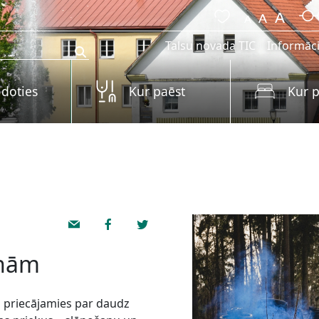
Talsu novada TIC
Informāci
 doties
Kur paēst
Kur p
enām
 priecājamies par daudz