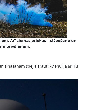
iem. Arī ziemas priekus – slēpošanu un
avām brīvdienām.
n zināšanām spēj aizraut ikvienu! Ja arī Tu