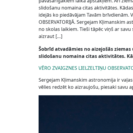
pavasarīgākiem laika apstākļiem. Arī ziem
slidošanu nomaina citas aktivitātes. Kādas?
idejās ko piedāvājam Tavām brīvdienām.
OBSERVATORIJĀ. Sergejam Kļimanskim astr
no skolas laikiem. Tieši tāpēc viņš ar sav
aizraut […]
Šobrīd atvadāmies no aizejošās ziemas 
slidošanu nomaina citas aktivitātes. Kā
VĒRO ZVAIGZNES LIELZELTIŅU OBSERVATO
Sergejam Kļimanskim astronomija ir vaļaspr
vēlies redzēt ko aizraujošu, piesaki sav