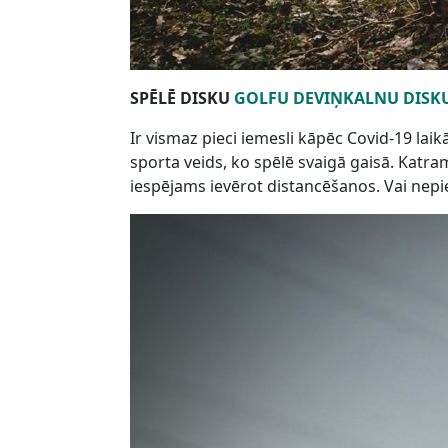
SPĒLĒ DISKU
GOLFU DEVIŅKALNU DISK
Ir vismaz pieci iemesli kāpēc Covid-19 laik
sporta veids, ko spēlē svaigā gaisā. Katr
iespējams ievērot distancēšanos. Vai nepie