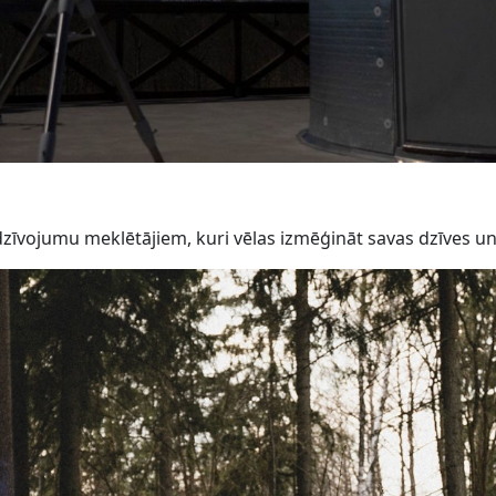
piedzīvojumu meklētājiem, kuri vēlas izmēģināt savas dzīves