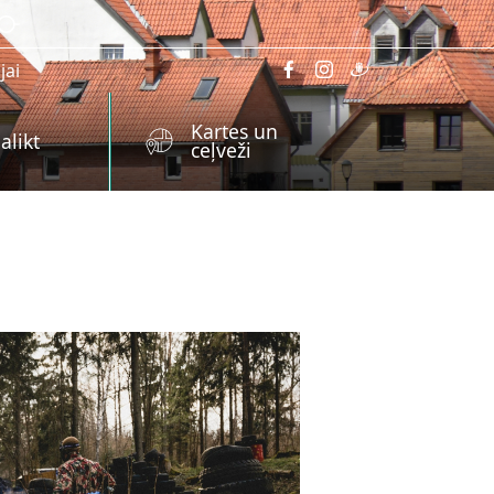
jai
Kartes un
alikt
ceļveži