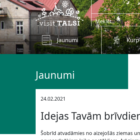
Skip to main content
Jaunumi
Kurp
Jaunumi
24.02.2021
Idejas Tavām brīvdi
Šobrīd atvadāmies no aizejošās ziemas un