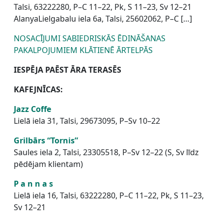
Talsi, 63222280, P–C 11–22, Pk, S 11–23, Sv 12–21
AlanyaLielgabalu iela 6a, Talsi, 25602062, P–C […]
NOSACĪJUMI SABIEDRISKĀS ĒDINĀŠANAS
PAKALPOJUMIEM KLĀTIENĒ ĀRTELPĀS
IESPĒJA PAĒST ĀRA TERASĒS
KAFEJNĪCAS:
Jazz Coffe
Lielā iela 31, Talsi, 29673095, P–Sv 10–22
Grilbārs “Tornis”
Saules iela 2, Talsi, 23305518, P–Sv 12–22 (S, Sv līdz
pēdējam klientam)
P a n n a s
Lielā iela 16, Talsi, 63222280, P–C 11–22, Pk, S 11–23,
Sv 12–21