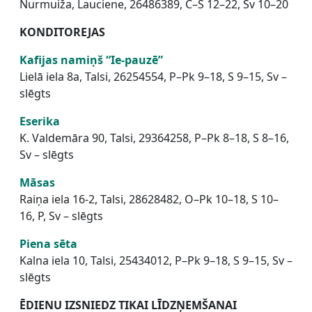
Nurmuiža, Lauciene, 26486389, C–S 12–22, Sv 10–20
KONDITOREJAS
Kafijas namiņš “Ie-pauzē”
Lielā iela 8a, Talsi, 26254554, P–Pk 9–18, S 9–15, Sv –
slēgts
Eserika
K. Valdemāra 90, Talsi, 29364258, P–Pk 8–18, S 8–16,
Sv – slēgts
Māsas
Raiņa iela 16-2, Talsi, 28628482, O–Pk 10–18, S 10–
16, P, Sv – slēgts
Piena sēta
Kalna iela 10, Talsi, 25434012, P–Pk 9–18, S 9–15, Sv –
slēgts
ĒDIENU IZSNIEDZ TIKAI LĪDZŅEMŠANAI