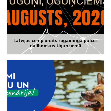
Latvijas čempionāts rogainingā pulcēs
dalībniekus Uguņciemā
Uzzināt vairāk