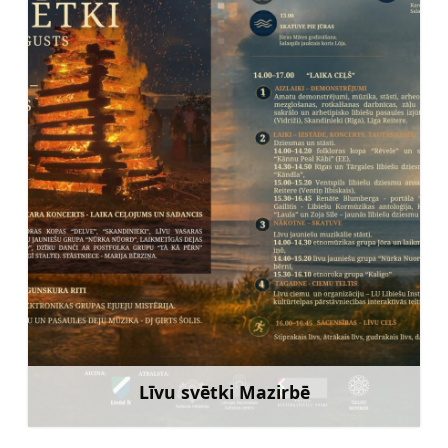
Līvu svētki Mazirbē
Uzzināt vairāk