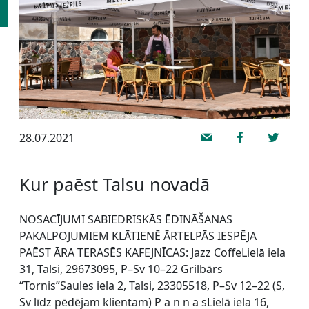
28.07.2021
Kur paēst Talsu novadā
NOSACĪJUMI SABIEDRISKĀS ĒDINĀŠANAS
PAKALPOJUMIEM KLĀTIENĒ ĀRTELPĀS IESPĒJA
PAĒST ĀRA TERASĒS KAFEJNĪCAS: Jazz CoffeLielā iela
31, Talsi, 29673095, P–Sv 10–22 Grilbārs
“Tornis”Saules iela 2, Talsi, 23305518, P–Sv 12–22 (S,
Sv līdz pēdējam klientam) P a n n a sLielā iela 16,