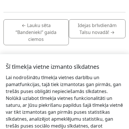
←
Lauku sēta
Idejas brīvdienām
“Bandenieki” gaida
Talsu novadā!
→
ciemos
Šī tīmekļa vietne izmanto sīkdatnes
Lai nodrošinātu tīmekļa vietnes darbību un
Piesakies jaunumiem!
pamatfunkcijas, tajā tiek izmantotas gan pirmās, gan
trešās puses obligāti nepieciešamās sīkdatnes.
Pieraksties jaunumiem e-pastā un nepalaid garām
Nolūkā uzlabot tīmekļa vietnes funkcionalitāti un
jaunākās aktualitātes.
saturu, ar Jūsu piekrišanu papildus šajā tīmekļa vietnē
var tikt izmantotas gan pirmās puses statistikas
sīkdatnes, analizējot apmeklējumu statistiku, gan
trešās puses sociālo mediju sīkdatnes, darot