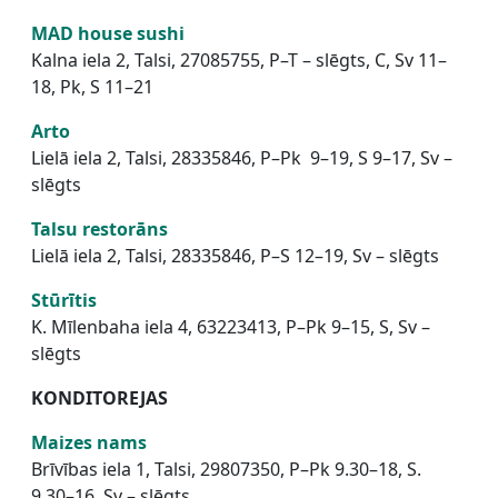
MAD house sushi
Kalna iela 2, Talsi, 27085755, P–T – slēgts, C, Sv 11–
18, Pk, S 11–21
Arto
Lielā iela 2, Talsi, 28335846, P–Pk 9–19, S 9–17, Sv –
slēgts
Talsu restorāns
Lielā iela 2, Talsi, 28335846, P–S 12–19, Sv – slēgts
Stūrītis
K. Mīlenbaha iela 4, 63223413, P–Pk 9–15, S, Sv –
slēgts
KONDITOREJAS
Maizes nams
Brīvības iela 1, Talsi, 29807350, P–Pk 9.30–18, S.
9.30–16, Sv – slēgts