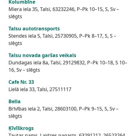
Kolumbīne
Miera iela 35, Talsi, 63232246, P–Pk 10–15, S, Sv –
slēgts
Talsu autotransports
Stendes iela 5, Talsi, 25730905, P–Pk 8–17, S, S –
slēgts
Talsu novada garšas veikals
Dundagas iela 8a, Talsi, 29129832, P–Pk 10–18, S 10–
16, Sv – slēgts
Cafe
Nr. 33
Lielā iela 33, Talsi, 27511117
Bella
Brīvības iela 2, Talsi, 28603100, P–Pk 9–15, S, Sv –
slēgts
Ķīvīškrogs
Tautas nams, Laidzes pagasts, 63291212, 26523264,