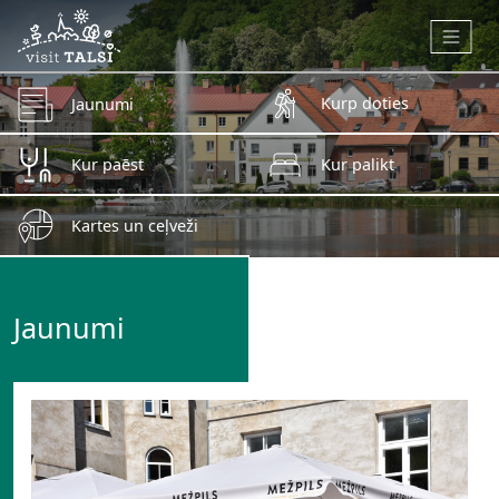
Skip to main content
Kurp doties
Jaunumi
Kur paēst
Kur palikt
Kartes un ceļveži
Jaunumi