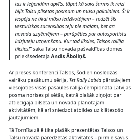
tas ir leģendām apvīts, tāpat kā savs šarms ik reizi
bijis Talsu pilsētas posmam un mūsu pakalniem. Šī ir
iespēja ne tikai mūsu iedzīvotājiem – redzēt šīs
vēsturiskās sacensības teju pie mājām, bet arī
novada uzņēmējiem – parūpēties par autosportistu
līdzjutēju uzņemšanu. Kur tad liksies, Talsos rallijā
tiksies!”
saka Talsu novada pašvaldības domes
priekšsēdētāja
Andis Āboliņš.
Ar preses konferenci Talsos, šodien noslēdzās
vairāku pasākumu sērija,
Tet Rally Latvia
pārstāvjiem
viesojoties visās pasaules rallija čempionāta Latvijas
posma norises pilsētās, katrā plašāk ziņojot par
attiecīgajā pilsētā un novadā plānotajām
aktivitātēm, kā arī sniedzot atbildes uz klātesošo
jautājumiem.
Tā Tornīša zālē tika plašāk prezentētas Talsos un
Talsu novadā paredzētās aktivitātes – pirmie savus