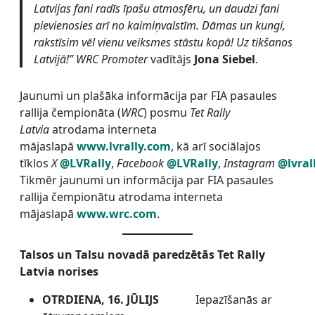
Latvijas fani radīs īpašu atmosfēru, un daudzi fani
pievienosies arī no kaimiņvalstīm. Dāmas un kungi,
rakstīsim vēl vienu veiksmes stāstu kopā! Uz tikšanos
Latvijā!”
WRC Promoter
vadītājs
Jona Siebel
.
Jaunumi un plašāka informācija par FIA pasaules
rallija čempionāta (
WRC
) posmu
Tet Rally
Latvia
atrodama interneta
mājaslapā
www.lvrally.com
, kā arī sociālajos
tīklos
X
@LVRally
,
Facebook
@LVRally
,
Instagram
@lvral
Tikmēr jaunumi un informācija par FIA pasaules
rallija čempionātu atrodama interneta
mājaslapā
www.wrc.com
.
Talsos un Talsu novadā paredzētās Tet Rally
Latvia norises
OTRDIENA, 16. JŪLIJS
Iepazīšanās ar