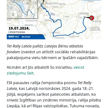
Tet Rally Latvia
palīdz
Latvijas Bērnu atbalsta
fondam
izveidot un attīstīt sociālās rehabilitācijas
pakalpojuma vietu bērniem ar īpašām vajadzībām.
Aicinām arī Jūs atbalstīt šo iniciatīvu,
veicot
ziedojumu šeit
.
FIA pasaules rallija čempionāta posmu
Tet Rally
Latvia
, kas Latvijā norisināsies 2024. gada 18.-21.
jūlijā, iespējams sarīkot pateicoties atbalstam, ko
sniedz Izglītības un zinātnes ministrija, rallija pilsēta
Liepāja, kā arī Rīgas valstspilsētas, Tukuma novada,