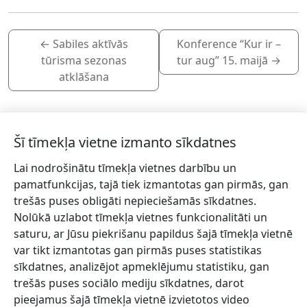
←
Sabiles aktīvās
Konference “Kur ir –
tūrisma sezonas
tur aug” 15. maijā
→
atklāšana
Šī tīmekļa vietne izmanto sīkdatnes
Lai nodrošinātu tīmekļa vietnes darbību un
Piesakies jaunumiem!
pamatfunkcijas, tajā tiek izmantotas gan pirmās, gan
trešās puses obligāti nepieciešamās sīkdatnes.
Pieraksties jaunumiem e-pastā un nepalaid garām
Nolūkā uzlabot tīmekļa vietnes funkcionalitāti un
jaunākās aktualitātes.
saturu, ar Jūsu piekrišanu papildus šajā tīmekļa vietnē
var tikt izmantotas gan pirmās puses statistikas
sīkdatnes, analizējot apmeklējumu statistiku, gan
trešās puses sociālo mediju sīkdatnes, darot
Vēlos saņemt jaunumus uz norādīto e-pasta adresi.
pieejamus šajā tīmekļa vietnē izvietotos video