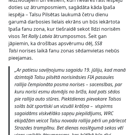
iedzīvotājiem un viesiem, kuri nevarēs rast iespēju
doties uz ātrumposmiem, sagādāta kāda īpaša
iespēja – Talsu Pilsētas laukumā četru dienu
garumā darbosies lielais ekrāns un būs iekārtota
īpaša fanu zona, kur tiešraidē sekot līdzi norisēm
visos
Tet Rally Latvia
ātrumposmos. Šeit gan
jāpiemin, ka drošības apsvērumu dēļ,
SS8
Talsi
norises laikā fanu zonas sēdamvietas nebūs
pieejamas.
„
Ar patiesu saviļņojumu sagaidu 19. jūliju, kad manā
dzimtajā Talsu pilsētā norisināsies FIA pasaules
rallija čempionāta posma norises – sacensības, par
kuru norisi esmu domājis no brīža, kad pats sēdos
pie rallija auto stūres. Piektdienas pievakare Talsos
solās būt sportiski un vizuāli krāšņa – vispirms
sagaidāms viskvēlāko sapņu piepildījums, WRC
ekipāžām veicot Talsu novada rallija pērli un pārlecot
Strazdes tramplīnu. Bet dienas noslēgumā sekos vēl