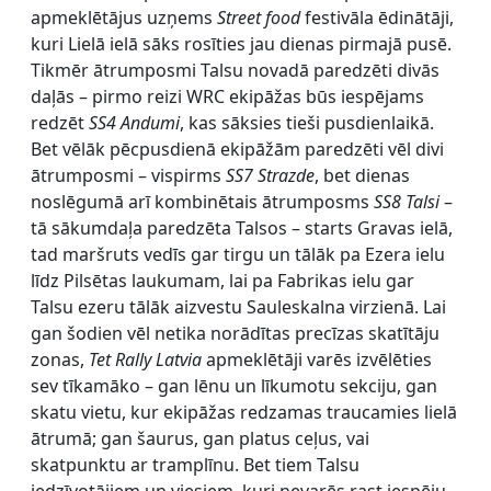
apmeklētājus uzņems
Street food
festivāla ēdinātāji,
kuri Lielā ielā sāks rosīties jau dienas pirmajā pusē.
Tikmēr ātrumposmi Talsu novadā paredzēti divās
daļās – pirmo reizi WRC ekipāžas būs iespējams
redzēt
SS4 Andumi
, kas sāksies tieši pusdienlaikā.
Bet vēlāk pēcpusdienā ekipāžām paredzēti vēl divi
ātrumposmi – vispirms
SS7 Strazde
, bet dienas
noslēgumā arī kombinētais ātrumposms
SS8 Talsi
–
tā sākumdaļa paredzēta Talsos – starts Gravas ielā,
tad maršruts vedīs gar tirgu un tālāk pa Ezera ielu
līdz Pilsētas laukumam, lai pa Fabrikas ielu gar
Talsu ezeru tālāk aizvestu Sauleskalna virzienā. Lai
gan šodien vēl netika norādītas precīzas skatītāju
zonas,
Tet Rally Latvia
apmeklētāji varēs izvēlēties
sev tīkamāko – gan lēnu un līkumotu sekciju, gan
skatu vietu, kur ekipāžas redzamas traucamies lielā
ātrumā; gan šaurus, gan platus ceļus, vai
skatpunktu ar tramplīnu. Bet tiem Talsu