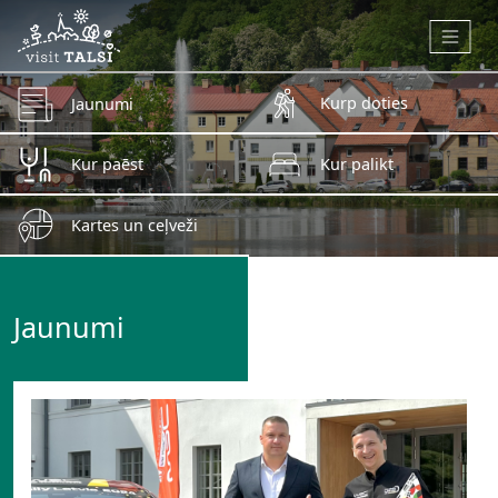
Skip to main content
Kurp doties
Jaunumi
Kur paēst
Kur palikt
Kartes un ceļveži
Jaunumi