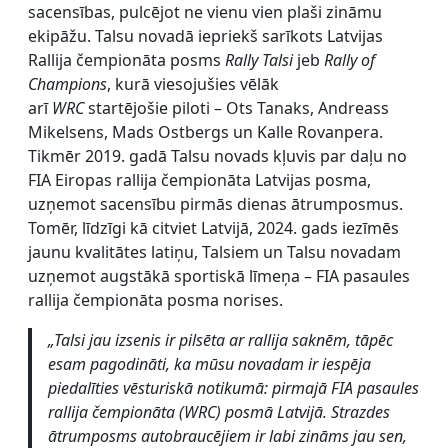
sacensības, pulcējot ne vienu vien plaši zināmu
ekipāžu. Talsu novadā iepriekš sarīkots Latvijas
Rallija čempionāta posms
Rally Talsi
jeb
Rally of
Champions
, kurā viesojušies vēlāk
arī
WRC
startējošie piloti – Ots Tanaks, Andreass
Mikelsens, Mads Ostbergs un Kalle Rovanpera.
Tikmēr 2019. gadā Talsu novads kļuvis par daļu no
FIA Eiropas rallija čempionāta Latvijas posma,
uzņemot sacensību pirmās dienas ātrumposmus.
Tomēr, līdzīgi kā citviet Latvijā, 2024. gads iezīmēs
jaunu kvalitātes latiņu, Talsiem un Talsu novadam
uzņemot augstākā sportiskā līmeņa – FIA pasaules
rallija čempionāta posma norises.
„
Talsi jau izsenis ir pilsēta ar rallija saknēm, tāpēc
esam pagodināti, ka mūsu novadam ir iespēja
piedalīties vēsturiskā notikumā: pirmajā FIA pasaules
rallija čempionāta (WRC) posmā Latvijā. Strazdes
ātrumposms autobraucējiem ir labi zināms jau sen,