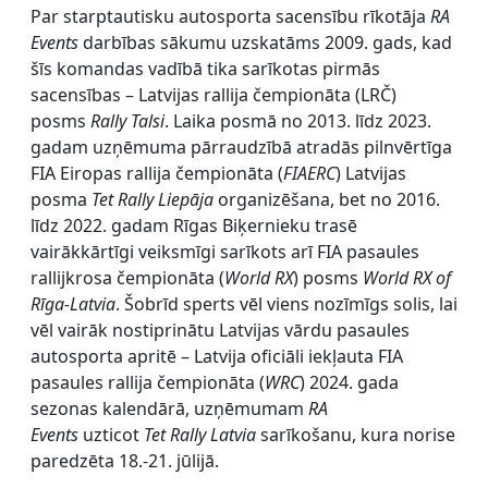
Par starptautisku autosporta sacensību rīkotāja
RA
Events
darbības sākumu uzskatāms 2009. gads, kad
šīs komandas vadībā tika sarīkotas pirmās
sacensības – Latvijas rallija čempionāta (LRČ)
posms
Rally Talsi
. Laika posmā no 2013. līdz 2023.
gadam uzņēmuma pārraudzībā atradās pilnvērtīga
FIA Eiropas rallija čempionāta (
FIAERC
) Latvijas
posma
Tet Rally Liepāja
organizēšana, bet no 2016.
līdz 2022. gadam Rīgas Biķernieku trasē
vairākkārtīgi veiksmīgi sarīkots arī FIA pasaules
rallijkrosa čempionāta (
World RX
) posms
World RX of
Rīga-Latvia
. Šobrīd sperts vēl viens nozīmīgs solis, lai
vēl vairāk nostiprinātu Latvijas vārdu pasaules
autosporta apritē – Latvija oficiāli iekļauta FIA
pasaules rallija čempionāta (
WRC
) 2024. gada
sezonas kalendārā, uzņēmumam
RA
Events
uzticot
Tet Rally Latvia
sarīkošanu, kura norise
paredzēta 18.-21. jūlijā.