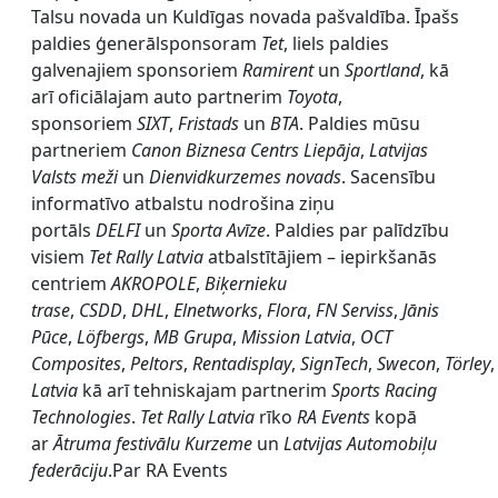
Talsu novada un Kuldīgas novada pašvaldība. Īpašs
paldies ģenerālsponsoram
Tet
, liels paldies
galvenajiem sponsoriem
Ramirent
un
Sportland
, kā
arī oficiālajam auto partnerim
Toyota
,
sponsoriem
SIXT
,
Fristads
un
BTA
. Paldies mūsu
partneriem
Canon Biznesa Centrs Liepāja
,
Latvijas
Valsts meži
un
Dienvidkurzemes novads
. Sacensību
informatīvo atbalstu nodrošina ziņu
portāls
DELFI
un
Sporta Avīze
. Paldies par palīdzību
visiem
Tet Rally Latvia
atbalstītājiem – iepirkšanās
centriem
AKROPOLE
,
Biķernieku
trase
,
CSDD
,
DHL
,
Elnetworks
,
Flora
,
FN Serviss
,
Jānis
Pūce
,
Löfbergs
,
MB Grupa
,
Mission Latvia
,
OCT
Composites
,
Peltors
,
Rentadisplay
,
SignTech
,
Swecon
,
Törley
Latvia
kā arī tehniskajam partnerim
Sports Racing
Technologies
.
Tet Rally Latvia
rīko
RA Events
kopā
ar
Ātruma festivālu Kurzeme
un
Latvijas Automobiļu
federāciju
.Par RA Events