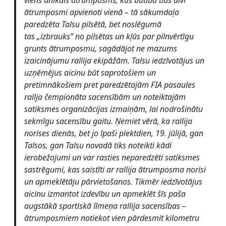
viens unikāls ātrumposms, kas būtībā būs divi
ātrumposmi apvienoti vienā – tā sākumdaļa
paredzēta Talsu pilsētā, bet noslēgumā
tas
„
izbrauks” no pilsētas un kļūs par pilnvērtīgu
grunts ātrumposmu, sagādājot ne mazums
izaicinājumu rallija ekipāžām.
Talsu iedzīvotājus un
uzņēmējus aicinu būt saprotošiem un
pretimnākošiem pret paredzētajām FIA pasaules
rallja čempionāta sacensībām un noteiktajām
satiksmes organizācijas izmaiņām, lai nodrošinātu
sekmīgu sacensību gaitu. Ņemiet vērā, ka rallija
norises dienās, bet jo īpaši piektdien, 19. jūlijā, gan
Talsos, gan Talsu novadā tiks noteikti kādi
ierobežojumi un var rasties neparedzēti satiksmes
sastrēgumi, kas saistīti ar rallija ātrumposma norisi
un apmeklētāju pārvietošanos.
Tikmēr iedzīvotājus
aicinu izmantot izdevību un apmeklēt šīs paša
augstākā sportiskā līmeņa rallija sacensības –
ātrumposmiem notiekot vien pārdesmit kilometru