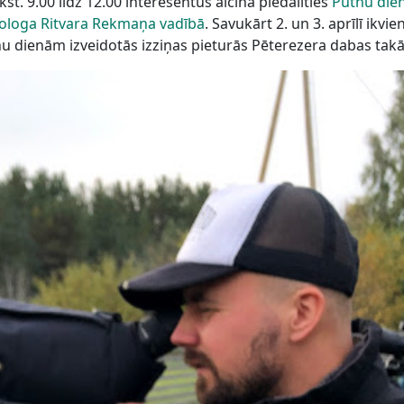
st. 9.00 līdz 12.00 interesentus aicina piedalīties
Putnu dien
iologa Ritvara Rekmaņa vadībā
. Savukārt 2. un 3. aprīlī ikvi
nu dienām izveidotās izziņas pieturās Pēterezera dabas takā