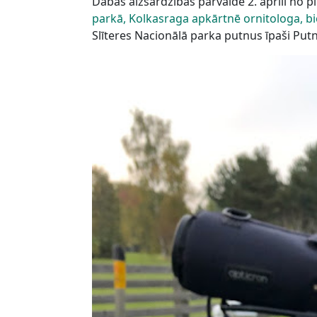
Dabas aizsardzības pārvalde 2. aprīlī no plk
parkā, Kolkasraga apkārtnē ornitologa, b
Slīteres Nacionālā parka putnus īpaši Put