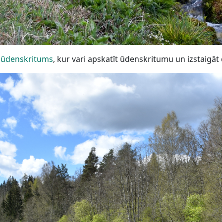
 ūdenskritums
, kur vari apskatīt ūdenskritumu un izstaigāt