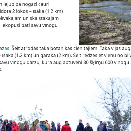
n lejup pa nogāzi cauri
idota 2 lokos – īsākā (1,2 km)
 blīvākajām un skaistākajām
 iekopusi pati savu vīnogu
azās.
Šeit atrodas taka botānikas cienītājiem. Taka vijas aug
– īsākā (1,2 km) un garākā (2 km). Šeit redzēsiet vienu no 
 savu vīnogu dārzu, kurā aug aptuveni 80 šķirņu 600 vīnogu s
s.