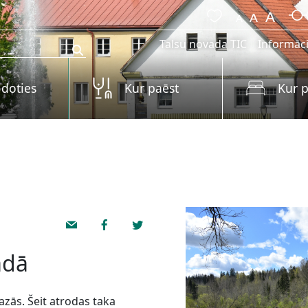
Talsu novada TIC
Informāci
 doties
Kur paēst
Kur p
adā
zās. Šeit atrodas taka