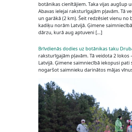
botānikas cienītājiem. Taka vijas augšup u
Abavas ielejai raksturīgajām pļavām. Tā ve
un garākā (2 km). Šeit redzēsiet vienu no
kadiķu norām Latvijā. Ģimene saimniecībā
dārzu, kurā aug aptuveni […]
Brīvdienās dodies uz botānikas taku Drub
raksturīgajām pļavām. Tā veidota 2 lokos 
Latvijā. Ģimene saimniecībā iekopusi pati
nogaršot saimnieku darinātos mājas vīnu