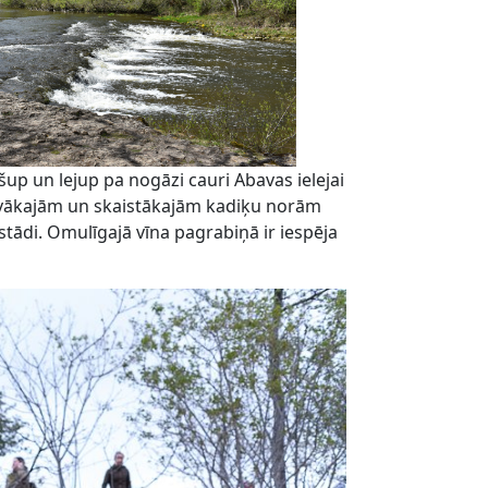
šup un lejup pa nogāzi cauri Abavas ielejai
blīvākajām un skaistākajām kadiķu norām
tādi. Omulīgajā vīna pagrabiņā ir iespēja