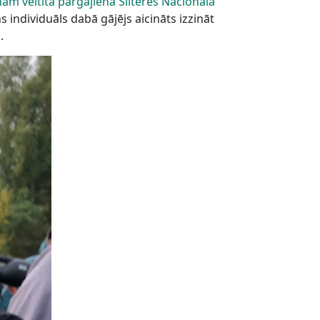
ām veltītā pārgājienā Slīteres Nacionālā
ens individuāls dabā gājējs aicināts izzināt
.