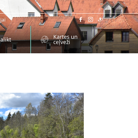
jai
Kartes un
alikt
ceļveži