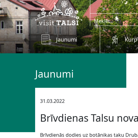
Skip to main content
Jaunumi
Kurp
Jaunumi
31.03.2022
Brīvdienas Talsu nov
Brīvdienās dodies uz botānikas taku Druba