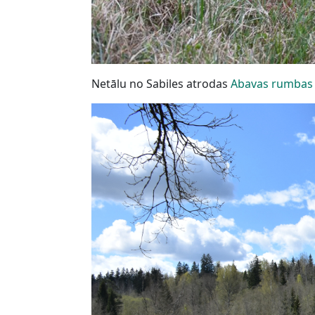
Netālu no Sabiles atrodas
Abavas rumbas