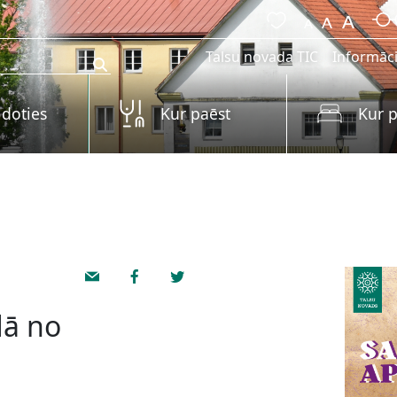
Talsu novada TIC
Informāci
 doties
Kur paēst
Kur p
dā no