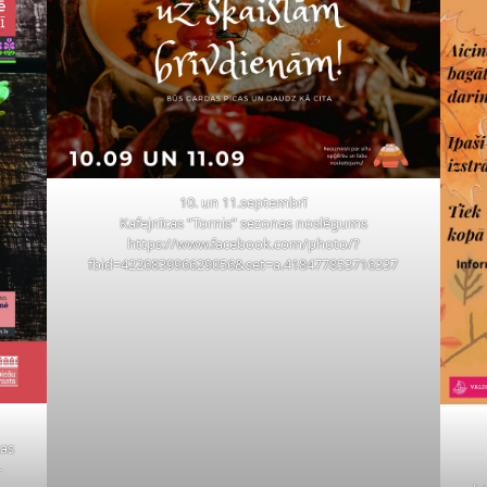
10. un 11.septembrī
Kafejnīcas “Tornis” sezonas noslēgums
https://www.facebook.com/photo/?
fbid=422683996629056&set=a.418477853716337
gas
-