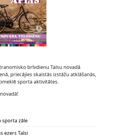
stranomisko brīvdienu Talsu novadā
ā, priecājies skaistās izstāžu atklāšanās,
pmeklē sporta aktivitātes.
 novadā!
 sporta zāle
s ezers Talsi