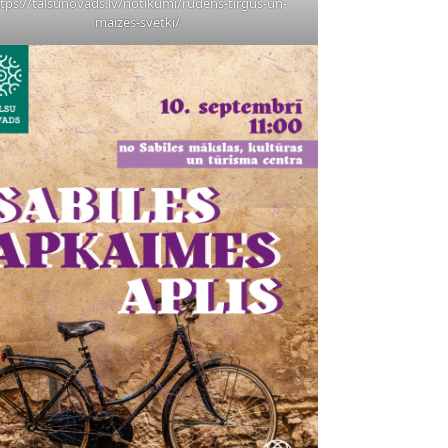
tps://talsunovads.lv/notikumi/rudens-tirgus-un-
maizes-svetki/