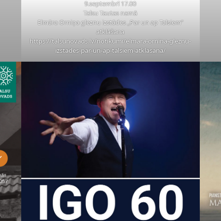
9.septembrī 17.00
Talsu Tautas namā
Elmāra Orniņa gleznu izstādes „Par un ap Talsiem”
atklāšana
https://talsunovads.lv/notikumi/elmara-ornina-gleznu-
izstades-par-un-ap-talsiem-atklasana/