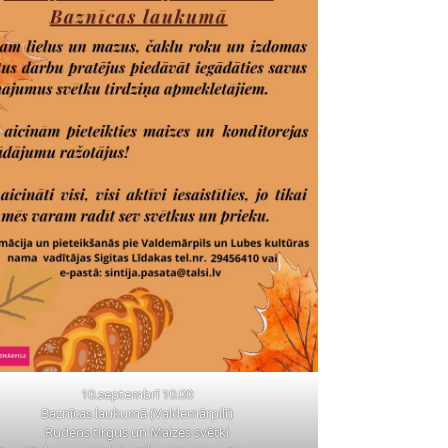
10.septembrī 10.00
Baznīcas laukumā (Valdemārpilī)
Rudens tirgus un Maizes svētki