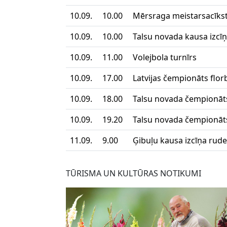
10.09.
10.00
Mērsraga meistarsacīks
10.09.
10.00
Talsu novada kausa izcī
10.09.
11.00
Volejbola turnīrs
10.09.
17.00
Latvijas čempionāts flor
10.09.
18.00
Talsu novada čempionāts
10.09.
19.20
Talsu novada čempionāts
11.09.
9.00
Ģibuļu kausa izcīņa rude
TŪRISMA UN KULTŪRAS NOTIKUMI