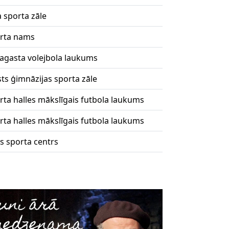
 sporta zāle
orta nams
pagasta volejbola laukums
sts ģimnāzijas sporta zāle
rta halles mākslīgais futbola laukums
rta halles mākslīgais futbola laukums
s sporta centrs