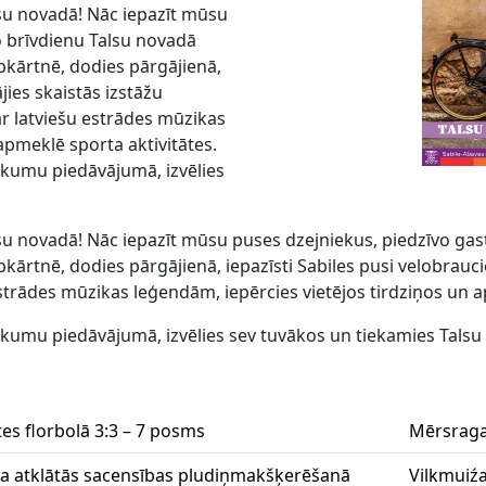
su novadā! Nāc iepazīt mūsu
 brīvdienu Talsu novadā
kārtnē, dodies pārgājienā,
jies skaistās izstāžu
ar latviešu estrādes mūzikas
apmeklē sporta aktivitātes.
tikumu piedāvājumā, izvēlies
su novadā! Nāc iepazīt mūsu puses dzejniekus, piedzīvo ga
rtnē, dodies pārgājienā, iepazīsti Sabiles pusi velobraucien
strādes mūzikas leģendām, iepērcies vietējos tirdziņos un a
tikumu piedāvājumā, izvēlies sev tuvākos un tiekamies Talsu
es florbolā 3:3 – 7 posms
Mērsraga
a atklātās sacensības pludiņmakšķerēšanā
Vilkmuiźa