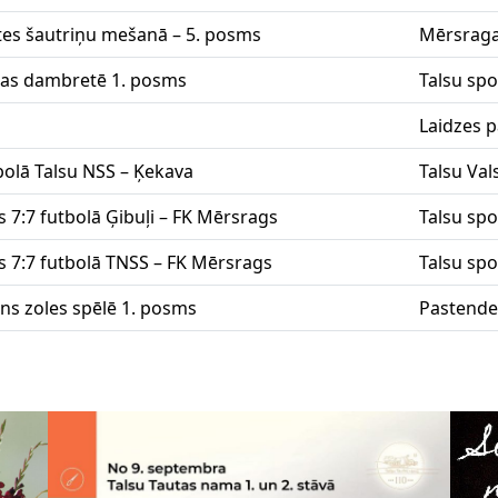
tes šautriņu mešanā – 5. posms
Mērsraga
ņas dambretē 1. posms
Talsu sp
Laidzes 
bolā Talsu NSS – Ķekava
Talsu Val
 7:7 futbolā Ģibuļi – FK Mērsrags
Talsu spo
 7:7 futbolā TNSS – FK Mērsrags
Talsu spo
ns zoles spēlē 1. posms
Pastende