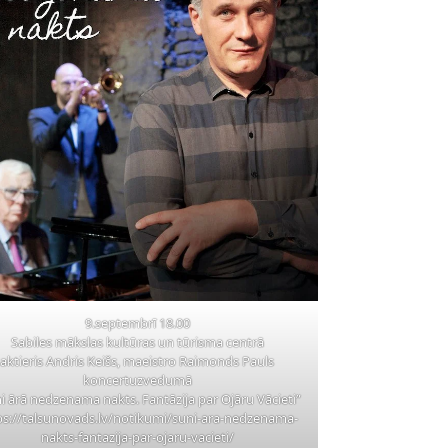
9.septembrī 18.00
Sabiles mākslas kultūras un tūrisma centrā
aktieris Andris Keišs, maeistro Raimonds Pauls
koncertuzvedumā
i ārā nedzenama nakts. Fantāzija par Ojāru Vācieti”
ps://talsunovads.lv/notikumi/suni-ara-nedzenama-
nakts-fantazija-par-ojaru-vacieti/