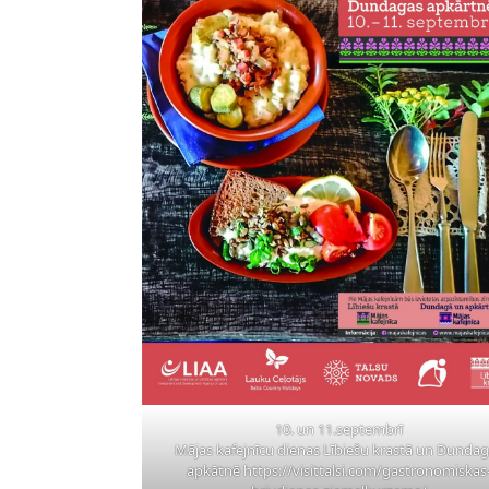
10. un 11.septembrī
Mājas kafejnīcu dienas Lībiešu krastā un Dunda
apkātnē
https://visittalsi.com/gastronomiskas