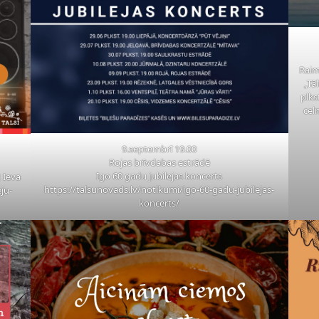
Raim
„Tā
plks
cel
9.septembrī 19.00
Rojas brīvdabas estrādē
Igo 60 gadu jubilejas koncerts
 Ieva
https://talsunovads.lv/notikumi/igo-60-gadu-jubilejas-
ju-
koncerts/