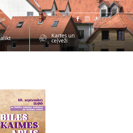
jai
Kartes un
alikt
ceļveži