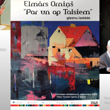
2022-
“Sun
htt