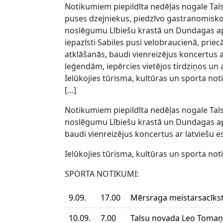
Notikumiem piepildīta nedēļas nogale Tal
puses dzejniekus, piedzīvo gastranomisko
noslēgumu Lībiešu krastā un Dundagas ap
iepazīsti Sabiles pusi velobraucienā, priecā
atklāšanās, baudi vienreizējus koncertus 
leģendām, iepērcies vietējos tirdziņos un 
Ielūkojies tūrisma, kultūras un sporta no
[…]
Notikumiem piepildīta nedēļas nogale Tal
noslēgumu Lībiešu krastā un Dundagas apkā
baudi vienreizējus koncertus ar latviešu e
Ielūkojies tūrisma, kultūras un sporta no
SPORTA NOTIKUMI:
9.09.
17.00
Mērsraga meistarsacīkst
10.09.
7.00
Talsu novada Leo Tomaņ