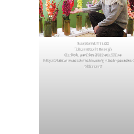
9.septembrī 11.00
Talsu novada muzejā
Gladiolu parādes 2022 atklāšāna
https://talsunovads.lv/notikumi/gladiolu-parades-
atklasana/