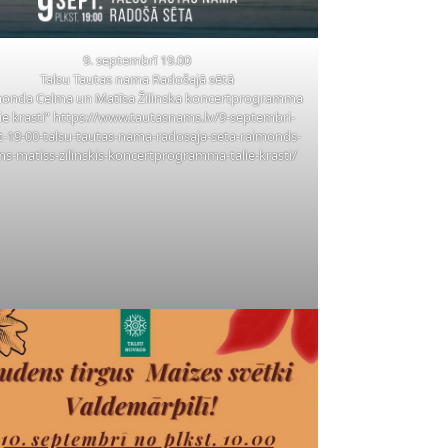
9. septembrī 19.00
Talsu Tautas nama Radošajā sētā
onda Celma un Matīsa Žilinska koncertprogramma
lie krasti”
https://www.tautasnams.lv/9-septembri-
t-19-00-talsu-tautas-nama-radosaja-seta-raimonds-
ms-matiss-zilinskis-koncertprogramma-talie-krasti/