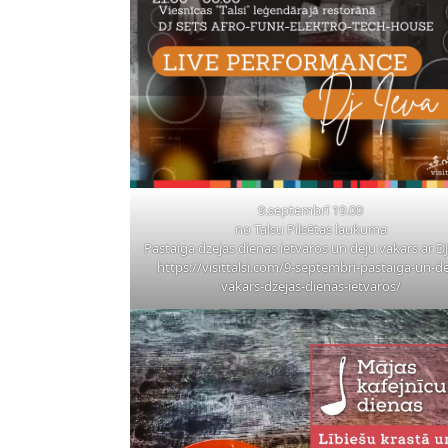
9.septembrī 19.00
no Talsu Pilsētas laukuma
Pastaiga dzejas dienas ietvaros un deju vakars ar DJ
https://visittalsi.com/9-septembri-pastaiga-un-de
vakars-dzejas-dienas-ietvaros/