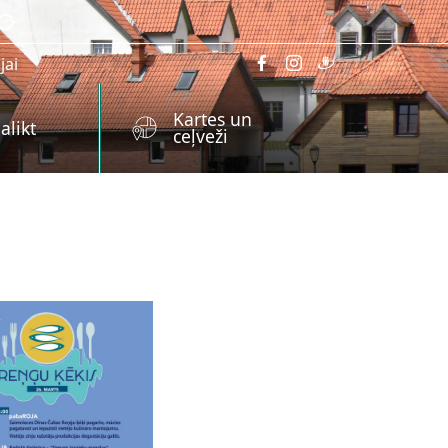
jai
Kartes un
alikt
ceļveži