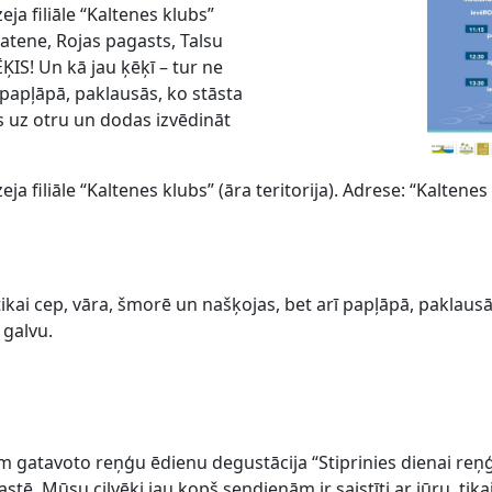
ja filiāle “Kaltenes klubs”
Klatene, Rojas pagasts, Talsu
IS! Un kā jau ķēķī – tur ne
 papļāpā, paklausās, ko stāsta
s uz otru un dodas izvēdināt
ja filiāle “Kaltenes klubs” (āra teritorija). Adrese: “Kaltenes
tikai cep, vāra, šmorē un našķojas, bet arī papļāpā, paklausā
 galvu.
gatavoto reņģu ēdienu degustācija “Stiprinies dienai reņģu
stē. Mūsu cilvēki jau kopš sendienām ir saistīti ar jūru, tik