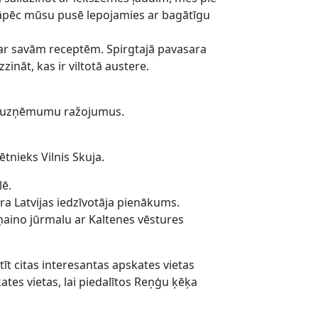
. Tāpēc mūsu pusē lepojamies ar bagātīgu
s ar savām receptēm. Spirgtajā pavasara
zināt, kas ir viltotā austere.
ējo uzņēmumu ražojumus.
tnieks Vilnis Skuja.
lē.
tra Latvijas iedzīvotāja pienākums.
ņaino jūrmalu ar Kaltenes vēstures
tīt citas interesantas apskates vietas
kates vietas, lai piedalītos Reņģu ķēķa