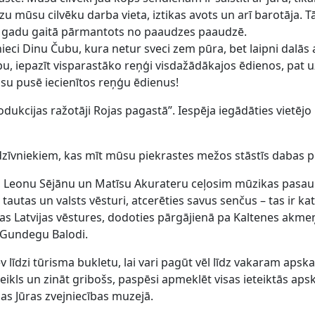
dzu mūsu cilvēku darba vieta, iztikas avots un arī barotāja
s gadu gaitā pārmantots no paaudzes paaudzē.
ieci Dinu Čubu, kura netur sveci zem pūra, bet laipni dalā
upu, iepazīt visparastāko reņģi visdažādākajos ēdienos, pat uz
u pusē iecienītos reņģu ēdienus!
rodukcijas ražotāji Rojas pagastā”. Iespēja iegādāties viet
 dzīvniekiem, kas mīt mūsu piekrastes mežos stāstīs dabas pē
i, Leonu Sējānu un Matīsu Akurateru ceļosim mūzikas pasau
tautas un valsts vēsturi, atcerēties savus senčus – tas ir ka
as Latvijas vēstures, dodoties pārgājienā pa Kaltenes akme
u Gundegu Balodi.
v līdzi tūrisma bukletu, lai vari pagūt vēl līdz vakaram apska
veikls un zināt gribošs, paspēsi apmeklēt visas ieteiktās aps
jas Jūras zvejniecības muzejā.