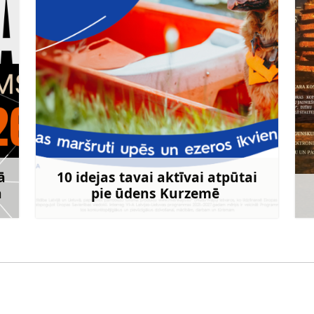
ā
10 idejas tavai aktīvai atpūtai
ā
pie ūdens Kurzemē
rāk
Uzzināt vairāk