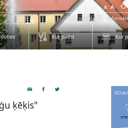
Talsu novada TIC
Informāci
 doties
Kur paēst
Kur p
ģu ķēķis"