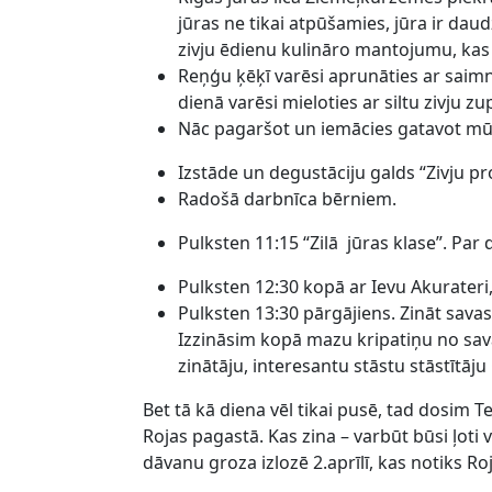
jūras ne tikai atpūšamies, jūra ir dau
zivju ēdienu kulināro mantojumu, ka
Reņģu ķēķī varēsi aprunāties ar saimn
dienā varēsi mieloties ar siltu zivju z
Nāc pagaršot un iemācies gatavot mūs
Izstāde un degustāciju galds “Zivju p
Radošā darbnīca bērniem.
Pulksten 11:15 “Zilā jūras klase”. Par
Pulksten 12:30 kopā ar Ievu Akurater
Pulksten 13:30 pārgājiens. Zināt savas 
Izzināsim kopā mazu kripatiņu no sav
zinātāju, interesantu stāstu stāstītāj
Bet tā kā diena vēl tikai pusē, tad dosim Te
Rojas pagastā. Kas zina – varbūt būsi ļoti 
dāvanu groza izlozē 2.aprīlī, kas notiks Ro