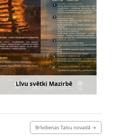
Līvu svētki Mazirbē
Uzzināt vairāk
Brīvdienas Talsu novadā
→