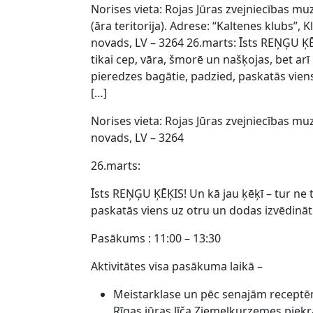
Norises vieta: Rojas Jūras zvejniecības muze
(āra teritorija). Adrese: “Kaltenes klubs”, 
novads, LV – 3264 26.marts: Īsts REŅĢU ĶĒĶ
tikai cep, vāra, šmorē un našķojas, bet arī
pieredzes bagātie, padzied, paskatās vien
[…]
Norises vieta: Rojas Jūras zvejniecības muze
novads, LV – 3264
26.marts:
Īsts REŅĢU ĶĒĶIS! Un kā jau ķēķī – tur ne 
paskatās viens uz otru un dodas izvēdināt
Pasākums : 11:00 – 13:30
Aktivitātes visa pasākuma laikā –
Meistarklase un pēc senajām receptēm 
Rīgas jūras līča Ziemeļkurzemes piekra