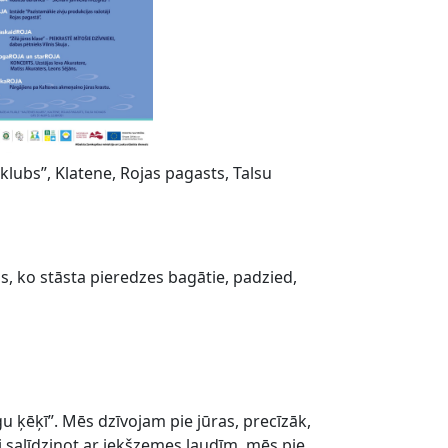
 klubs”, Klatene, Rojas pagasts, Talsu
s, ko stāsta pieredzes bagātie, padzied,
 ķēķī”. Mēs dzīvojam pie jūras, precīzāk,
ai salīdzinot ar iekšzemes ļaudīm, mēs pie