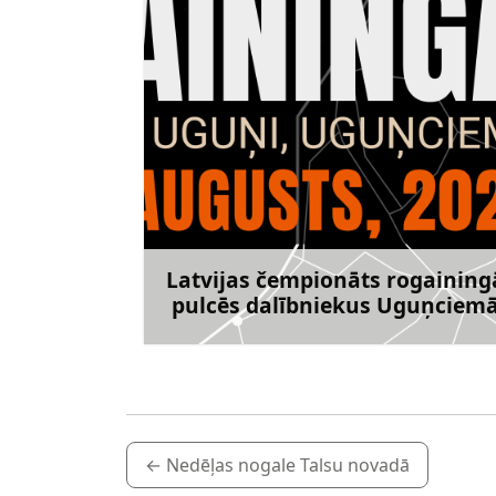
Latvijas čempionāts rogaining
pulcēs dalībniekus Uguņciem
Uzzināt vai
←
Nedēļas nogale Talsu novadā