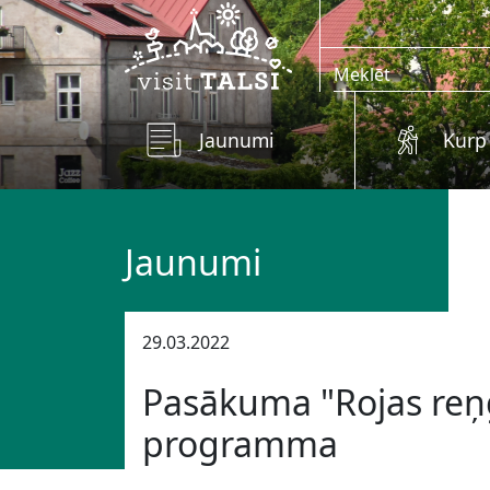
Skip to main content
Jaunumi
Kurp
Jaunumi
29.03.2022
Pasākuma "Rojas reņ
programma