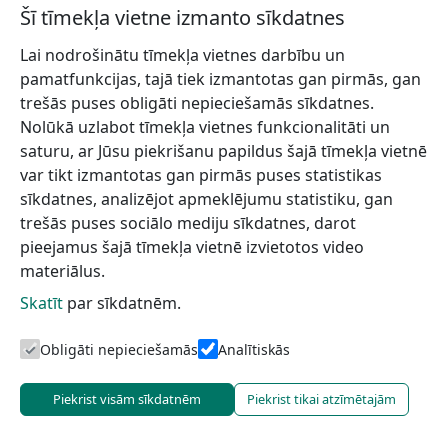
Šī tīmekļa vietne izmanto sīkdatnes
Plkst. 10.00 Dundagas Sporta klubā „Dandijs” (Talsu
ielā 16) norisināsies vietējā mēroga sacensības –
Lai nodrošinātu tīmekļa vietnes darbību un
Dandija kauss 2022,
pamatfunkcijas, tajā tiek izmantotas gan pirmās, gan
trešās puses obligāti nepieciešamās sīkdatnes.
Nolūkā uzlabot tīmekļa vietnes funkcionalitāti un
saturu, ar Jūsu piekrišanu papildus šajā tīmekļa vietnē
var tikt izmantotas gan pirmās puses statistikas
sīkdatnes, analizējot apmeklējumu statistiku, gan
trešās puses sociālo mediju sīkdatnes, darot
pieejamus šajā tīmekļa vietnē izvietotos video
materiālus.
Skatīt
par sīkdatnēm.
Obligāti nepieciešamās
Analītiskās
Piekrist visām sīkdatnēm
Piekrist tikai atzīmētajām