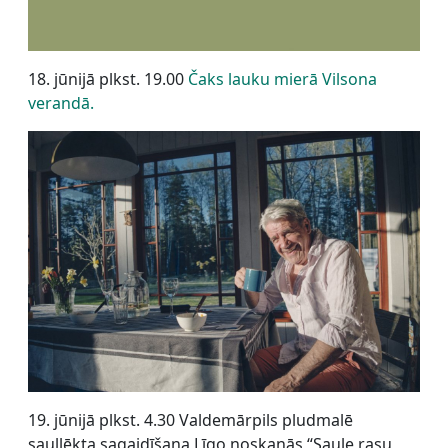
18. jūnijā plkst. 19.00
Čaks lauku mierā Vilsona
verandā.
19. jūnijā plkst. 4.30 Valdemārpils pludmalē
saullēkta sagaidīšana Līgo noskaņās “Saule rasu