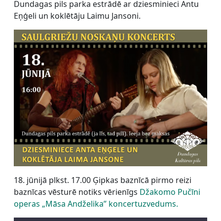
Dundagas pils parka estrādē ar dziesminieci Antu
Eņģeli un koklētāju Laimu Jansoni.
18. jūnijā plkst. 17.00 Ģipkas baznīcā pirmo reizi
baznīcas vēsturē notiks vērienīgs
Džakomo Pučīni
operas „Māsa Andželika” koncertuzvedums.