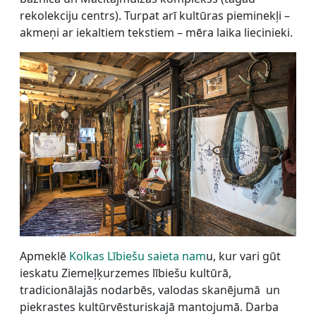
rekolekciju centrs). Turpat arī kultūras pieminekļi –
akmeņi ar iekaltiem tekstiem – mēra laika liecinieki.
Apmeklē
Kolkas Lībiešu saieta nam
u, kur vari gūt
ieskatu Ziemeļķurzemes lībiešu kultūrā,
tradicionālajās nodarbēs, valodas skanējumā un
piekrastes kultūrvēsturiskajā mantojumā. Darba