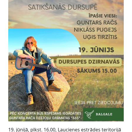
19. jūnijā, plkst. 16.00, Laucienes estrādes teritorijā