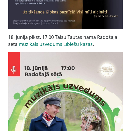
18. jūnijā plkst. 17.00 Talsu Tautas nama Radošajā
sētā
muzikāls uzvedums Lībiešu kāzas
.