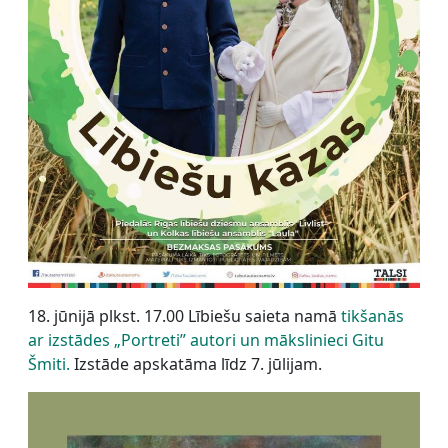
18. jūnijā plkst. 17.00 Lībiešu saieta namā
tikšanās
ar izstādes „Portreti” autori un mākslinieci Gitu
Šmiti.
Izstāde apskatāma līdz 7. jūlijam.