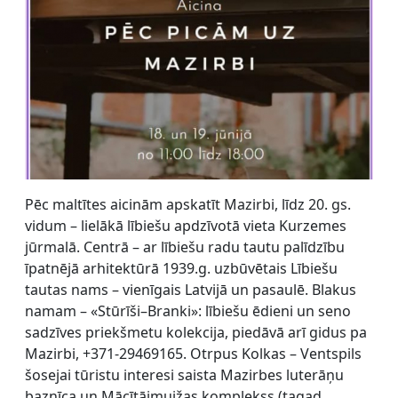
Pēc maltītes aicinām apskatīt Mazirbi, līdz 20. gs.
vidum – lielākā lībiešu apdzīvotā vieta Kurzemes
jūrmalā. Centrā – ar lībiešu radu tautu palīdzību
īpatnējā arhitektūrā 1939.g. uzbūvētais Lībiešu
tautas nams – vienīgais Latvijā un pasaulē. Blakus
namam – «Stūrīši–Branki»: lībiešu ēdieni un seno
sadzīves priekšmetu kolekcija, piedāvā arī gidus pa
Mazirbi, +371-29469165. Otrpus Kolkas – Ventspils
šosejai tūristu interesi saista Mazirbes luterāņu
baznīca un Mācītājmuižas komplekss (tagad