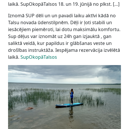
laikā. SupOkopāTalsos 18. un 19. jūnijā no plkst. […]
Iznomā SUP dēli un un pavadi laiku aktīvi kādā no
Talsu novada ūdenstilpnēm. Dēļi ir ļoti stabili un
iesācējiem piemēroti, lai dotu maksimālu komfortu.
Sup dēļus var iznomāt uz 24h gan izjauktā , gan
saliktā veidā, kur papildus ir glābšanas veste un
drošības instruktāža. Iespējama rezervācija izvēlētā
laikā.
SupOkopāTalsos