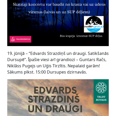
19. jūnijā – “Edvards Strazdiņš un draugi. Satikšanās
Dursupē”. Īpašie viesi arī grandiozi – Guntars Račs,
Niklāss Pugejs un Uģis Tirzītis. Nepalaid garām!
Sākums plkst. 15:00 Dursupes dzirnavās.