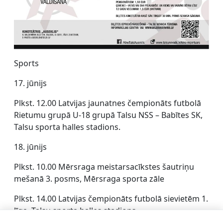
Sports
17. jūnijs
Plkst. 12.00 Latvijas jaunatnes čempionāts futbolā
Rietumu grupā U-18 grupā Talsu NSS – Babītes SK,
Talsu sporta halles stadions.
18. jūnijs
Plkst. 10.00 Mērsraga meistarsacīkstes šautriņu
mešanā 3. posms, Mērsraga sporta zāle
Plkst. 14.00 Latvijas čempionāts futbolā sievietēm 1.
līga, Talsu sporta halles stadions.