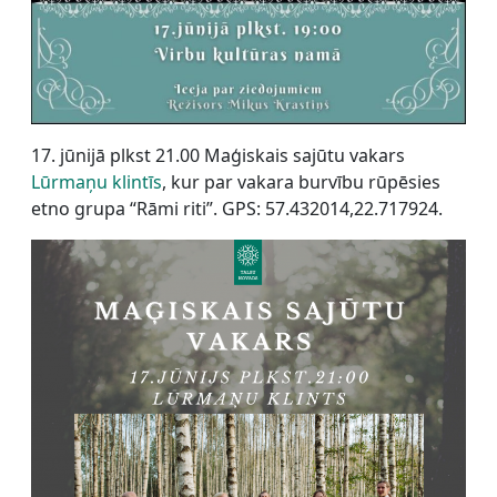
17. jūnijā plkst 21.00 Maģiskais sajūtu vakars
Lūrmaņu klintīs
, kur par vakara burvību rūpēsies
etno grupa “Rāmi riti”. GPS: 57.432014,22.717924.