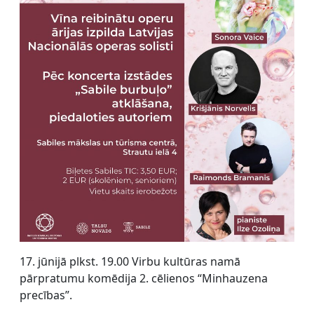
17. jūnijā plkst. 19.00 Virbu kultūras namā
pārpratumu komēdija 2. cēlienos “Minhauzena
precības”.