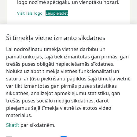
logo nozīmē spēcīgāku un vienotāku nozari.
Visit Talsi logo
Lejupielādēt
Šī tīmekļa vietne izmanto sīkdatnes
Lai nodrošinātu tīmekļa vietnes darbību un
Piesakies jaunumiem!
pamatfunkcijas, tajā tiek izmantotas gan pirmās, gan
trešās puses obligāti nepieciešamās sīkdatnes.
Pieraksties jaunumiem e-pastā un nepalaid garām
Nolūkā uzlabot tīmekļa vietnes funkcionalitāti un
jaunākās aktualitātes.
saturu, ar Jūsu piekrišanu papildus šajā tīmekļa vietnē
var tikt izmantotas gan pirmās puses statistikas
sīkdatnes, analizējot apmeklējumu statistiku, gan
trešās puses sociālo mediju sīkdatnes, darot
Vēlos saņemt jaunumus uz norādīto e-pasta adresi.
pieejamus šajā tīmekļa vietnē izvietotos video
materiālus.
Skatīt
par sīkdatnēm.
Talsu novada TIC
Informācijai
Lapas karte