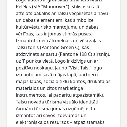
Pelēķis (SIA “Moonriver”). Stilistiski tajā
attēlots pakalns ar Talsu vecpilsētas ainavu
un dabas elementiem, kas simbolizē
kultūrvēsturisko mantojumu un dabas
vērtības, kas ir jomas stiprās puses.
Izmantots neitrāli melnais un vēsi zaļais
Talsu tonis (Pantone Green C), kas
atdzīvināts ar sārtu (Pantone 198 C) sirsniņu
uz ‘i’ punkta vietā. Logo ir dzīvīgs un ar
pozitīvu noskaņu. Jauno “Visit Talsi” logo
izmantojam savā mājas lapā, partneru
mājas lapās, sociālo tīklu kontos, drukātajos
materiālos un citos mārketinga
instrumentos, lai padarītu atpazīstamāku
Talsu novada tūrisma vizuālo identitāti.
Aicinām tūrisma jomas uzņēmējus to
izmantot arī savos izdevumos un
elektroniskajos resursos – atpazīstamāks