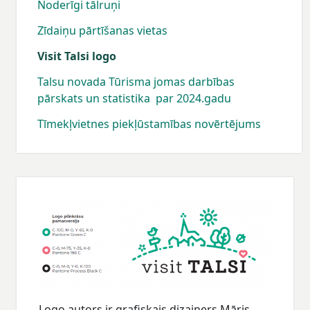
Noderīgi tālruņi
Zīdaiņu pārtīšanas vietas
Visit Talsi logo
Talsu novada Tūrisma jomas darbības
pārskats un statistika par 2024.gadu
Tīmekļvietnes piekļūstamības novērtējums
Logo autors ir grafiskais dizainers Māris