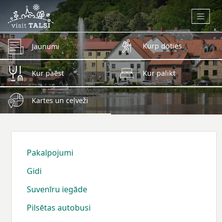
Skip to main content
Kurp doties
Jaunumi
Kur paēst
Kur palikt
Kartes un ceļveži
Pakalpojumi
Gidi
Suvenīru iegāde
Pilsētas autobusi