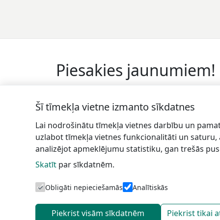
Piesakies jaunumiem!
Pieraksties jaunumiem e-pastā un nepalaid
garām jaunākās aktualitātes.
Šī tīmekļa vietne izmanto sīkdatnes
Lai nodrošinātu tīmekļa vietnes darbību un pamat
uzlabot tīmekļa vietnes funkcionalitāti un saturu,
analizējot apmeklējumu statistiku, gan trešās pus
Skatīt
par sīkdatnēm.
Talsu
In
novada TIC
Obligāti nepieciešamās
Analītiskās
Piekrist visām sīkdatnēm
Piekrist tikai