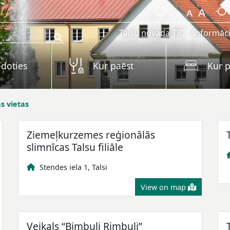
Talsu novada TIC
Informāci
 doties
Kur paēst
Kur p
s vietas
Ziemeļkurzemes reģionālās
slimnīcas Talsu filiāle
Stendes iela 1, Talsi
View on map
Veikals “Bimbuļi Rimbuļi”