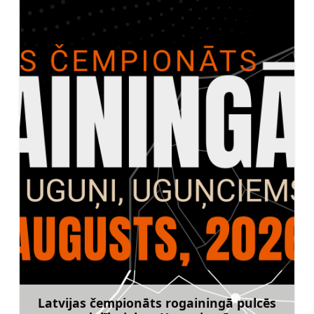
Latvijas čempionāts rogainingā pulcēs