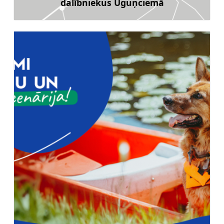
dalībniekus Uguņciemā
Uzzināt vairāk