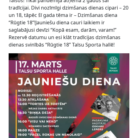
Talsos! Tikai pandēmija atņēma 2 gadus šai
tradīcijai. Divi nozīmīgi dzimšanas dienas cipari – 20
un 18, tāpēc šī gada tēma ir – Dzimšanas diena
“Rūgtie 18”!Jauniešu diena cauri laikiem ir
saglabājusi devīzi “Kopā esam, darām, varam!”
Rezervē datumu un esi klāt tradīcijas dzimšanas
dienas svinībās “Rūgtie 18” Talsu Sporta hallē!