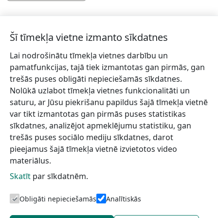
Šī tīmekļa vietne izmanto sīkdatnes
Lai nodrošinātu tīmekļa vietnes darbību un
Piesakies jaunumiem!
pamatfunkcijas, tajā tiek izmantotas gan pirmās, gan
trešās puses obligāti nepieciešamās sīkdatnes.
Pieraksties jaunumiem e-pastā un nepalaid garām
Nolūkā uzlabot tīmekļa vietnes funkcionalitāti un
jaunākās aktualitātes.
saturu, ar Jūsu piekrišanu papildus šajā tīmekļa vietnē
var tikt izmantotas gan pirmās puses statistikas
sīkdatnes, analizējot apmeklējumu statistiku, gan
trešās puses sociālo mediju sīkdatnes, darot
Vēlos saņemt jaunumus uz norādīto e-pasta adresi.
pieejamus šajā tīmekļa vietnē izvietotos video
materiālus.
Skatīt
par sīkdatnēm.
Talsu novada TIC
Informācijai
Lapas karte
Obligāti nepieciešamās
Analītiskās