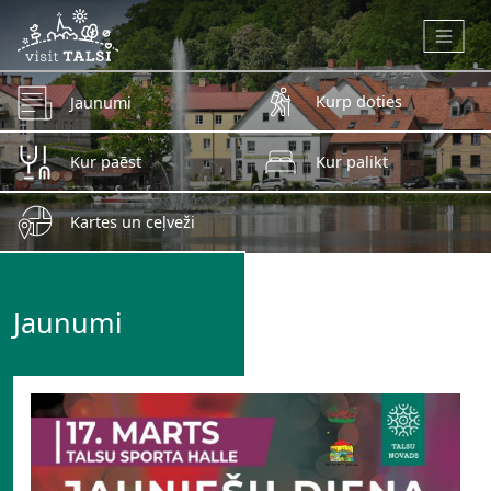
Skip to main content
Kurp doties
Jaunumi
Kur paēst
Kur palikt
Kartes un ceļveži
Jaunumi