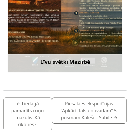
Līvu svētki Mazirbē
Uzzināt vairāk
←
Liedagā
Piesakies ekspedīcijas
pamanīts roņu
“Apkārt Talsu novadam” 5.
mazulis. Kā
posmam Kaleši – Sabile
→
rīkoties?