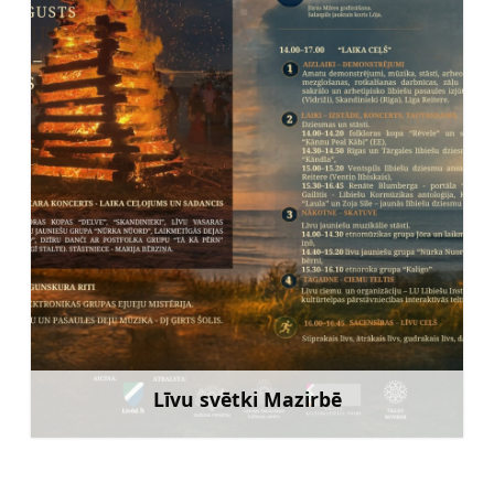
Līvu svētki Mazirbē
Uzzināt vairāk