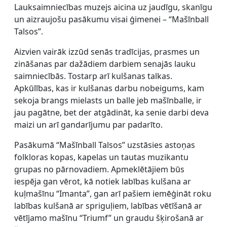
Lauksaimniecības muzejs aicina uz jaudīgu, skanīgu
un aizraujošu pasākumu visai ģimenei – “Mašīnball
Talsos”.
Aizvien vairāk izzūd senās tradīcijas, prasmes un
zināšanas par dažādiem darbiem senajās lauku
saimniecībās. Tostarp arī kulšanas talkas.
Apkūlības, kas ir kulšanas darbu nobeigums, kam
sekoja brangs mielasts un balle jeb mašīnballe, ir
jau pagātne, bet der atgādināt, ka senie darbi deva
maizi un arī gandarījumu par padarīto.
Pasākumā “Mašīnball Talsos” uzstāsies astoņas
folkloras kopas, kapelas un tautas muzikantu
grupas no pārnovadiem. Apmeklētājiem būs
iespēja gan vērot, kā notiek labības kulšana ar
kuļmašīnu “Imanta”, gan arī pašiem iemēģināt roku
labības kulšanā ar spriguļiem, labības vētīšanā ar
vētījamo mašīnu “Triumf” un graudu šķirošanā ar