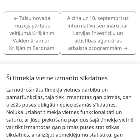
←
Talsu novada
Aicina uz 10. septembrī uz
muzejs pārtaps
informatīvu semināru par
veltījumā Krišjānim
Latvijas Investīciju un
Valdemāram un
attīstības aģentūras
Krišjānim Baronam
atbalsta programmām
→
Šī tīmekļa vietne izmanto sīkdatnes
Lai nodrošinātu tīmekļa vietnes darbību un
Piesakies jaunumiem!
pamatfunkcijas, tajā tiek izmantotas gan pirmās, gan
trešās puses obligāti nepieciešamās sīkdatnes.
Pieraksties jaunumiem e-pastā un nepalaid garām
Nolūkā uzlabot tīmekļa vietnes funkcionalitāti un
jaunākās aktualitātes.
saturu, ar Jūsu piekrišanu papildus šajā tīmekļa vietnē
var tikt izmantotas gan pirmās puses statistikas
sīkdatnes, analizējot apmeklējumu statistiku, gan