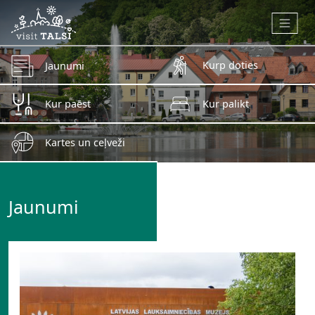
Skip to main content
Kurp doties
Jaunumi
Kur paēst
Kur palikt
Kartes un ceļveži
Jaunumi