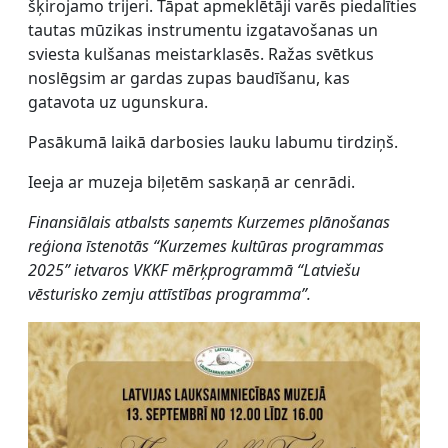
šķirojamo trijeri. Tāpat apmeklētāji varēs piedalīties
tautas mūzikas instrumentu izgatavošanas un
sviesta kulšanas meistarklasēs. Ražas svētkus
noslēgsim ar gardas zupas baudīšanu, kas
gatavota uz ugunskura.
Pasākumā laikā darbosies lauku labumu tirdziņš.
Ieeja ar muzeja biļetēm saskaņā ar cenrādi.
Finansiālais atbalsts saņemts Kurzemes plānošanas
reģiona īstenotās “Kurzemes kultūras programmas
2025” ietvaros VKKF mērķprogrammā “Latviešu
vēsturisko zemju attīstības programma”.