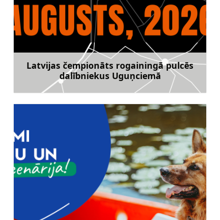
Latvijas čempionāts rogainingā pulcēs
dalībniekus Uguņciemā
Uzzināt vairāk