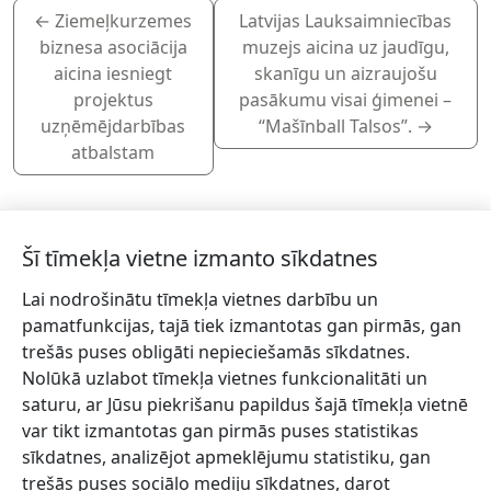
←
Ziemeļkurzemes
Latvijas Lauksaimniecības
biznesa asociācija
muzejs aicina uz jaudīgu,
aicina iesniegt
skanīgu un aizraujošu
projektus
pasākumu visai ģimenei –
uzņēmējdarbības
“Mašīnball Talsos”.
→
atbalstam
Šī tīmekļa vietne izmanto sīkdatnes
Lai nodrošinātu tīmekļa vietnes darbību un
Piesakies jaunumiem!
pamatfunkcijas, tajā tiek izmantotas gan pirmās, gan
trešās puses obligāti nepieciešamās sīkdatnes.
Pieraksties jaunumiem e-pastā un nepalaid garām
Nolūkā uzlabot tīmekļa vietnes funkcionalitāti un
jaunākās aktualitātes.
saturu, ar Jūsu piekrišanu papildus šajā tīmekļa vietnē
var tikt izmantotas gan pirmās puses statistikas
sīkdatnes, analizējot apmeklējumu statistiku, gan
trešās puses sociālo mediju sīkdatnes, darot