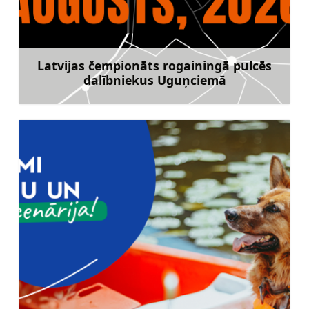
Latvijas čempionāts rogainingā pulcēs
dalībniekus Uguņciemā
Uzzināt vairāk