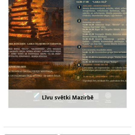
Līvu svētki Mazirbē
Uzzināt vairāk