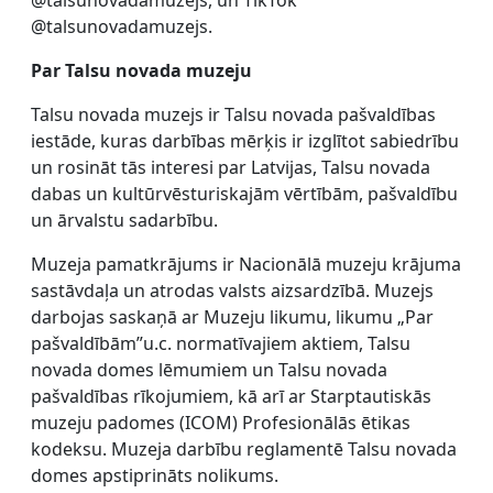
@talsunovadamuzejs.
Par Talsu novada muzeju
Talsu novada muzejs ir Talsu novada pašvaldības
iestāde, kuras darbības mērķis ir izglītot sabiedrību
un rosināt tās interesi par Latvijas, Talsu novada
dabas un kultūrvēsturiskajām vērtībām, pašvaldību
un ārvalstu sadarbību.
Muzeja pamatkrājums ir Nacionālā muzeju krājuma
sastāvdaļa un atrodas valsts aizsardzībā. Muzejs
darbojas saskaņā ar Muzeju likumu, likumu „Par
pašvaldībām”u.c. normatīvajiem aktiem, Talsu
novada domes lēmumiem un Talsu novada
pašvaldības rīkojumiem, kā arī ar Starptautiskās
muzeju padomes (ICOM) Profesionālās ētikas
kodeksu. Muzeja darbību reglamentē Talsu novada
domes apstiprināts nolikums.