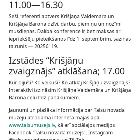
11.00—16.30
Seši referenti aptvers Krišjāņa Valdemāra un
Krišjāņa Barona dzīvi, darbu, piemiņu un nozīmi
mūsdienās. Dalība konferencē ir bez maksas ar
iepriekšēju pieteikšanos līdz 1. septembrim, saziņas
tālrunis — 20256119.
Izstādes “Krišjāņu
zvaigznājs” atklāšana; 17.00
Kur bijuši? Ko veikuši? Ko atklāj Krišjāņu zvaigznājs?
Interaktīvi izzināsim Krišjāņa Valdemāra un Krišjāņa
Barona ceļu līdz panākumiem.
Jaunumi un plašāka informācija par Talsu novada
muzeju atrodama interneta mājaslapā
www.talsumuzejs.lv,
kā arī sociālajos medijos
Facebook “Talsu novada muzejs”, Instagram
@talsunovadamuzejs, un TikTok