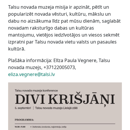
Talsu novada muzeja misija ir apzināt, pētīt un
popularizēt novada vēsturi, kultūru, mākslu un
dabu no aizsākuma līdz pat mūsu dienām, saglabāt
novadam raksturīgo dabas un kultūras
mantojumu, vietējos iedzīvotājos un viesos sekmēt
izpratni par Talsu novada vietu valsts un pasaules
kultūrā.
Plašāka informācija: Elīza Paula Vegnere, Talsu
novada muzejs, +37122005073,
eliza.vegnere@talsi.lv