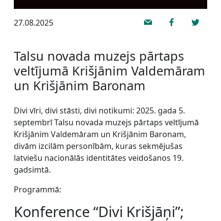
27.08.2025
Talsu novada muzejs pārtaps
veltījumā Krišjānim Valdemāram
un Krišjānim Baronam
Divi vīri, divi stāsti, divi notikumi: 2025. gada 5.
septembrī Talsu novada muzejs pārtaps veltījumā
Krišjānim Valdemāram un Krišjānim Baronam,
divām izcilām personībām, kuras sekmējušas
latviešu nacionālās identitātes veidošanos 19.
gadsimtā.
Programmā:
Konference “Divi Krišjāņi”;