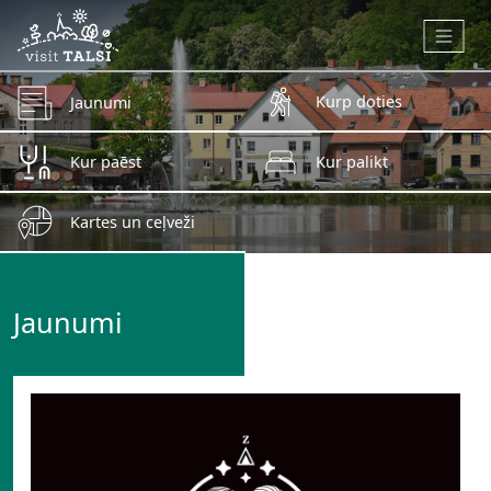
Skip to main content
Kurp doties
Jaunumi
Kur paēst
Kur palikt
Kartes un ceļveži
Jaunumi