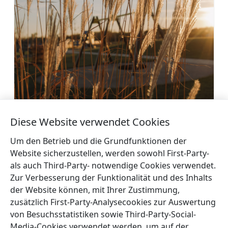
Seaside Apartments
Diese Website verwendet Cookies
Mehr
Um den Betrieb und die Grundfunktionen der
Website sicherzustellen, werden sowohl First-Party-
als auch Third-Party- notwendige Cookies verwendet.
Zur Verbesserung der Funktionalität und des Inhalts
der Website können, mit Ihrer Zustimmung,
←
Ferienhaus ‚Kaltenes
Ferienhaus
zusätzlich First-Party-Analysecookies zur Auswertung
Lindenblüten‘
MAAJO
→
von Besuchsstatistiken sowie Third-Party-Social-
Media-Cookies verwendet werden, um auf der