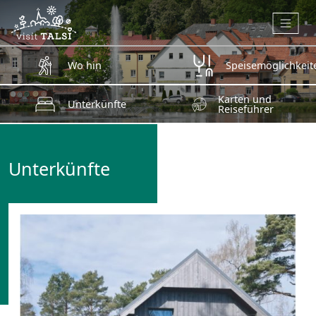
Zum Hauptinhalt springen
Wo hin
Speisemöglichkeit
Karten und
Unterkünfte
Reiseführer
Unterkünfte