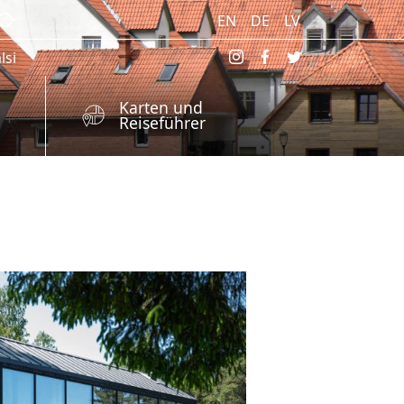
EN
DE
LV
lsi
Karten und
Reiseführer