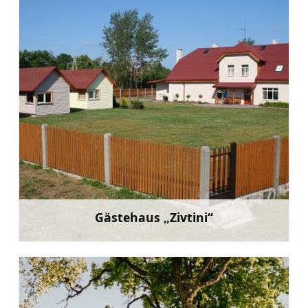
Gästehaus „Zivtini“
Mehr