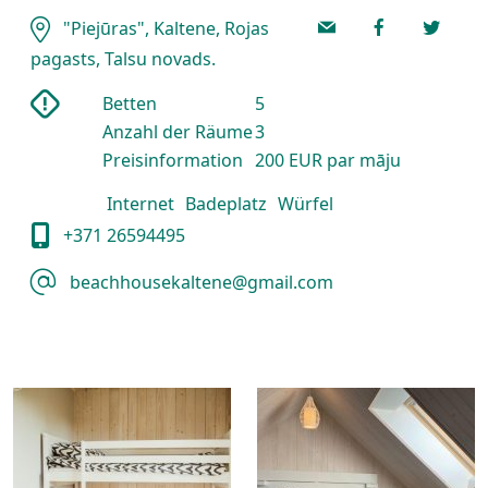
"Piejūras", Kaltene, Rojas
pagasts, Talsu novads.
Betten
5
Anzahl der Räume
3
Preisinformation
200 EUR par māju
Internet
Badeplatz
Würfel
+371 26594495
beachhousekaltene@gmail.com