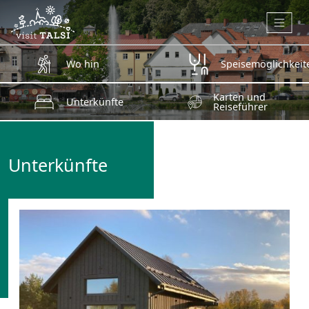
Zum Hauptinhalt springen
Wo hin
Speisemöglichkeit
Karten und
Unterkünfte
Reiseführer
Unterkünfte