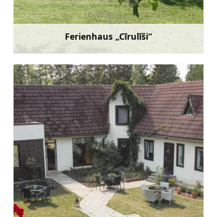
Ferienhaus „Cīrulīši“
Mehr