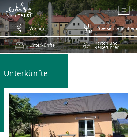
Zum Hauptinhalt springen
Wo hin
Speisemöglichkeit
Karten und
Unterkünfte
Reiseführer
Unterkünfte