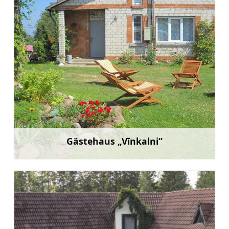
Gästehaus „Vīnkalni“
Mehr