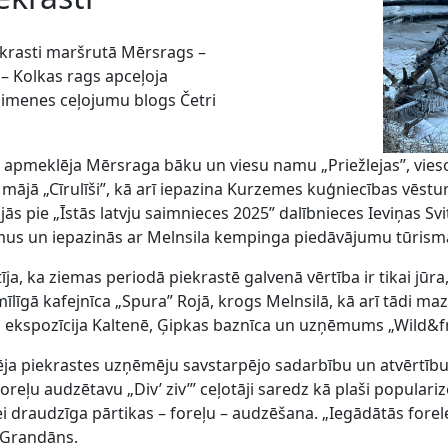
iekrasti maršrutā Mērsrags –
 – Kolkas rags apceļoja
ģimenes ceļojumu blogs Četri
 apmeklēja Mērsraga bāku un viesu namu „Priežlejas”, viesoj
jā „Cīrulīši”, kā arī iepazina Kurzemes kuģniecības vēsture
ās pie „Īstās latvju saimnieces 2025” dalībnieces Ieviņas Svi
s un iepazinās ar Melnsila kempinga piedāvājumu tūrisma 
, ka ziemas periodā piekrastē galvenā vērtība ir tikai jūra
smīlīgā kafejnīca „Spura” Rojā, krogs Melnsilā, kā arī tādi ma
es ekspozīcija Kaltenē, Ģipkas baznīca un uzņēmums „Wild&fr
a piekrastes uzņēmēju savstarpējo sadarbību un atvērtību: „T
 foreļu audzētavu „Div’ ziv’” ceļotāji saredz kā plaši popula
 draudzīga pārtikas – foreļu – audzēšana. „Iegādātās foreles 
s Grandāns.