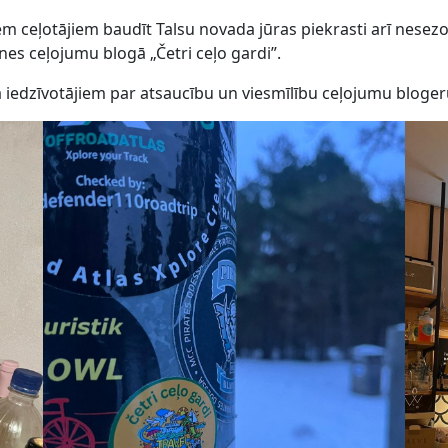
em ceļotājiem baudīt Talsu novada jūras piekrasti arī nesezo
nes ceļojumu blogā „Četri ceļo gardi”.
iedzīvotājiem par atsaucību un viesmīlību ceļojumu bloger