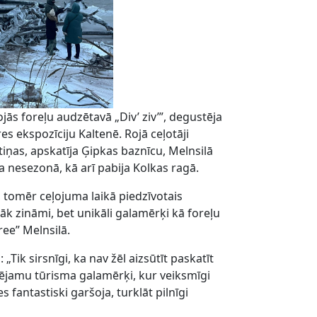
ās foreļu audzētavā „Div’ ziv’”, degustēja
s ekspozīciju Kaltenē. Rojā ceļotāji
tiņas, apskatīja Ģipkas baznīcu, Melnsilā
nesezonā, kā arī pabija Kolkas ragā.
, tomēr ceļojuma laikā piedzīvotais
zāk zināmi, bet unikāli galamērķi kā foreļu
ee” Melnsilā.
ik sirsnīgi, ka nav žēl aizsūtīt paskatīt
rizējamu tūrisma galamērķi, kur veiksmīgi
fantastiski garšoja, turklāt pilnīgi