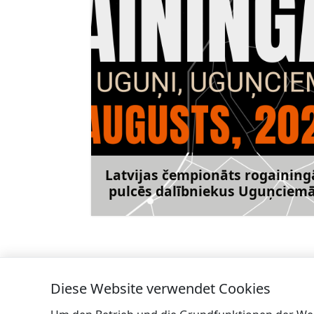
Latvijas čempionāts rogaining
pulcēs dalībniekus Uguņciem
Me
Diese Website verwendet Cookies
←
LVM tūrisma un atpūtas centrs Spāre a
pārgājienu Iet dabā ar suni