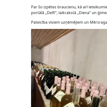
Par šo izpētes braucienu, kā arī ieteikumi
portālā „Delfi”, laikrakstā „Diena” un ģime
Pateicība visiem uzņēmējiem un Mērsraga 