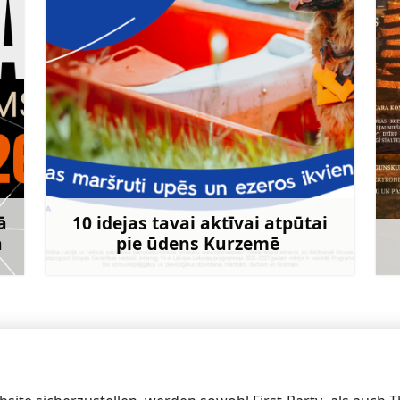
ā
10 idejas tavai aktīvai atpūtai
ā
pie ūdens Kurzemē
hr
Mehr
icina uz
Kurzemes plānošanas reģions aicina Kurzeme
piedaloties Miljards soļu 