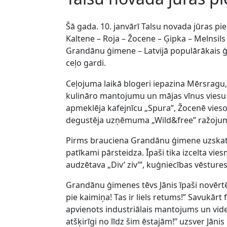
Šā gada. 10. janvārī Talsu novada jūras p
Kaltene – Roja – Žocene – Ģipka – Melnsils
Grandānu ģimene – Latvijā populārākais 
ceļo gardi.
Ceļojuma laikā blogeri iepazina Mērsragu,
kulināro mantojumu un mājas vīnus viesu mā
apmeklēja kafejnīcu „Spura”, Žocenē viesoj
degustēja uzņēmuma „Wild&free” ražojumu
Pirms brauciena Grandānu ģimene uzskatīja
patīkami pārsteidza. Īpaši tika izcelta vie
audzētava „Div’ ziv’”, kuģniecības vēstur
Grandānu ģimenes tēvs Jānis īpaši novērtēj
pie kaimiņa! Tas ir liels retums!” Savukārt
apvienots industriālais mantojums un videi
atšķirīgi no līdz šim ēstajām!” uzsver Jāni