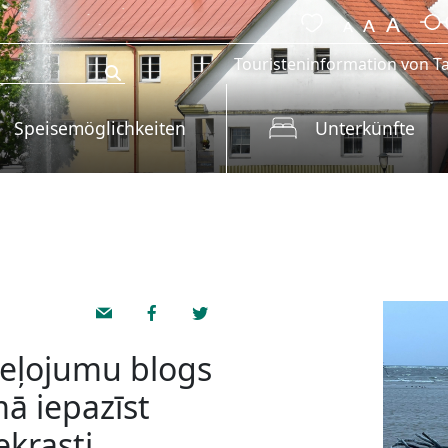
Touristeninformation von Ta
Speisemöglichkeiten
Unterkünfte
ceļojumu blogs
mā iepazīst
ekrasti