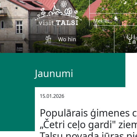
Zum Hauptinhalt springen
Wo hin
Jaunumi
15.01.2026
Populārais ģimenes 
„Četri ceļo gardi" zie
Talsu novada jūras pi