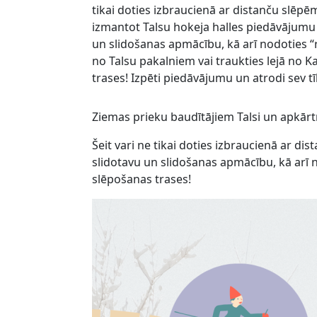
tikai doties izbraucienā ar distanču slēpē
izmantot Talsu hokeja halles piedāvājumu
un slidošanas apmācību, kā arī nodoties 
no Talsu pakalniem vai traukties lejā no
trases! Izpēti piedāvājumu un atrodi sev 
Ziemas prieku baudītājiem Talsi un apkārt
Šeit vari ne tikai doties izbraucienā ar d
slidotavu un slidošanas apmācību, kā arī 
slēpošanas trases!