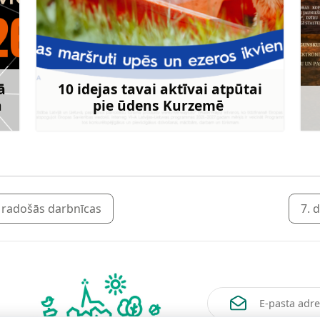
ā
10 idejas tavai aktīvai atpūtai
ā
pie ūdens Kurzemē
rāk
Uzzināt vairāk
un radošās darbnīcas
7. 