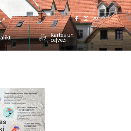
jai
Kartes un
alikt
ceļveži