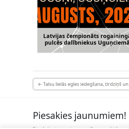
Latvijas čempionāts rogaining
pulcēs dalībniekus Uguņciem
Uzzināt vai
←
Talsu lielās egles iedegšana, tirdziņš 
Piesakies jaunumiem!
Pieraksties jaunumiem e-pastā un nepalaid