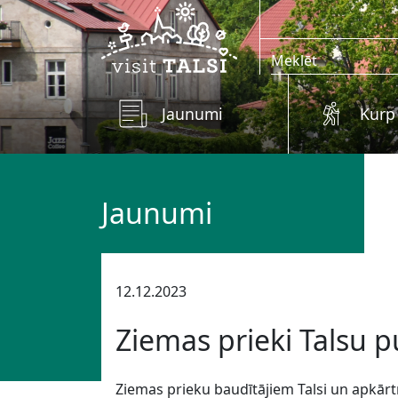
Skip to main content
Jaunumi
Kurp
Jaunumi
12.12.2023
Ziemas prieki Talsu 
Ziemas prieku baudītājiem Talsi un apkārtn