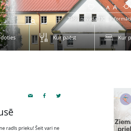
Talsu novada TIC
Informāci
 doties
Kur paēst
Kur p
pusē
e radīs prieku! Šeit vari ne