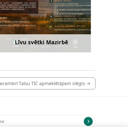
Līvu svētki Mazirbē
Uzzināt vairāk
decembrī Talsu TIC apmeklētājiem slēgts
→