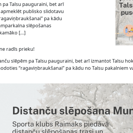
m pa Talsu pauguraini, bet arī
 apmeklēt publisko slidotavu
“ragaviņbraukšanai” pa kādu
 Kamparkalna slēpošanas
tīkamāko […]
ne radīs prieku!
istanču slēpēm pa Talsu pauguraini, bet arī izmantot Talsu 
nodoties “ragaviņbraukšanai” pa kādu no Talsu pakalniem v