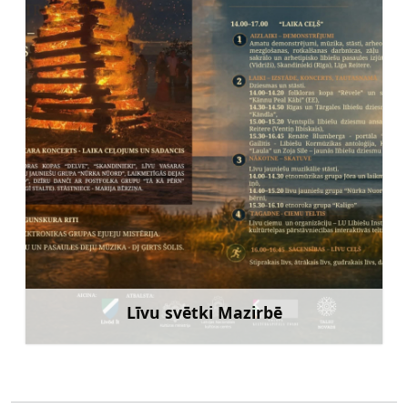
Līvu svētki Mazirbē
Uzzināt vairāk