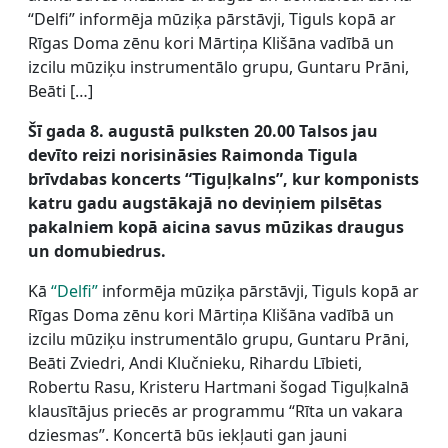
“Delfi” informēja mūziķa pārstāvji, Tiguls kopā ar
Rīgas Doma zēnu kori Mārtiņa Klišāna vadībā un
izcilu mūziķu instrumentālo grupu, Guntaru Prāni,
Beāti […]
Šī gada 8. augustā pulksten 20.00 Talsos jau
devīto reizi norisināsies Raimonda Tigula
brīvdabas koncerts “Tiguļkalns”, kur komponists
katru gadu augstākajā no deviņiem pilsētas
pakalniem kopā aicina savus mūzikas draugus
un domubiedrus.
Kā
“Delfi”
informēja mūziķa pārstāvji, Tiguls kopā ar
Rīgas Doma zēnu kori Mārtiņa Klišāna vadībā un
izcilu mūziķu instrumentālo grupu, Guntaru Prāni,
Beāti Zviedri, Andi Klučnieku, Rihardu Lībieti,
Robertu Rasu, Kristeru Hartmani šogad Tiguļkalnā
klausītājus priecēs ar programmu “Rīta un vakara
dziesmas”. Koncertā būs iekļauti gan jauni