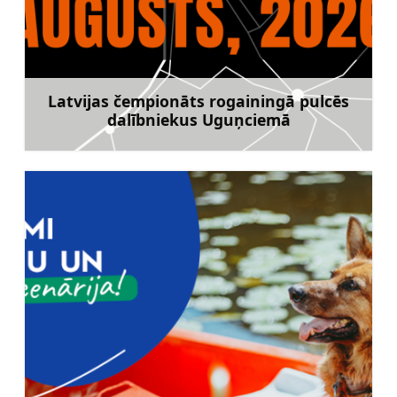
Latvijas čempionāts rogainingā pulcēs
dalībniekus Uguņciemā
Uzzināt vairāk