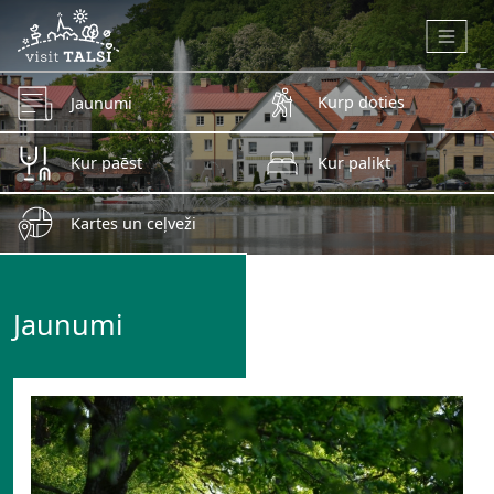
Skip to main content
Kurp doties
Jaunumi
Kur paēst
Kur palikt
Kartes un ceļveži
Jaunumi