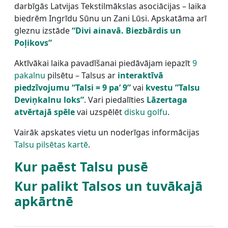
darbīgās Latvijas Tekstilmākslas asociācijas – laika
biedrēm Ingrīdu Sūnu un Zani Lūsi. Apskatāma arī
gleznu izstāde
“Divi ainavā. Biezbārdis un
Poļikovs”
Aktīvākai laika pavadīšanai piedāvājam iepazīt
9
pakalnu
pilsētu – Talsus ar
interaktīvā
piedzīvojumu “Talsi = 9 pa’ 9”
vai
kvestu ”Talsu
Deviņkalnu loks”
. Vari piedalīties
Lāzertaga
atvērtajā spēle
vai uzspēlēt
disku golfu
.
Vairāk apskates vietu un noderīgas informācijas
Talsu pilsētas kartē
.
Kur paēst Talsu pusē
Kur palikt Talsos un tuvākajā
apkārtnē