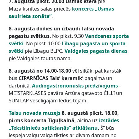
7. augustā plkst. 20.00 Usmas ezerā
pie
Mazalksnītes salas priecēs
koncerts „Usmas
saulrieta sonāte”
.
8. augustā dodies un izbaudi Talsu novada
pagastu svētkus
. No plkst. 9.30
Vandzenes sporta
svētki
. No plkst. 10.00
Lībagu pagasta un sporta
svētki
pie Lībagu BLPC.
Valdgales pagasta dienas
pie Valdgales tautas nama.
8. augustā no 14.00-18.00
vēl siltāk, pat karstāk
būs
CIPARNĪCAS Tals’ keramik
‘ pagalmā un
darbnīcā.
Audiogastronomisks piedzīvojums
-
MEISTARKLASES pavāra Artūra gatavoto ČILLI un
SUN LAP veselīgajām ledus tējām.
Talsu novada muzejs
8. augustā plkst. 18.00,
pirms koncerta Tiguļkalnā,
aicina uz
izstādes
„Tekstilnieču satikšanās” atklāšanu
.
Šī būs
iespēja vaigu vaigā tikties ar divām dāmām no