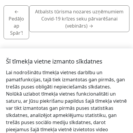
←
Atbalsts tūrisma nozares uzņēmumiem
Pedāļo
Covid-19 krīzes seku pārvarēšanai
ap
(vebinārs)
→
Spār’!
Šī tīmekļa vietne izmanto sīkdatnes
Lai nodrošinātu tīmekļa vietnes darbību un
Piesakies jaunumiem!
pamatfunkcijas, tajā tiek izmantotas gan pirmās, gan
trešās puses obligāti nepieciešamās sīkdatnes.
Pieraksties jaunumiem e-pastā un nepalaid garām
Nolūkā uzlabot tīmekļa vietnes funkcionalitāti un
jaunākās aktualitātes.
saturu, ar Jūsu piekrišanu papildus šajā tīmekļa vietnē
var tikt izmantotas gan pirmās puses statistikas
sīkdatnes, analizējot apmeklējumu statistiku, gan
trešās puses sociālo mediju sīkdatnes, darot
Vēlos saņemt jaunumus uz norādīto e-pasta adresi.
pieejamus šajā tīmekļa vietnē izvietotos video